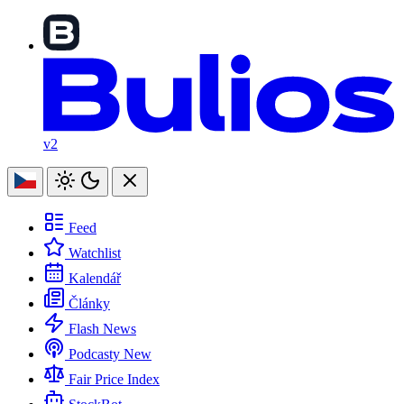
v2
Feed
Watchlist
Kalendář
Články
Flash News
Podcasty
New
Fair Price Index