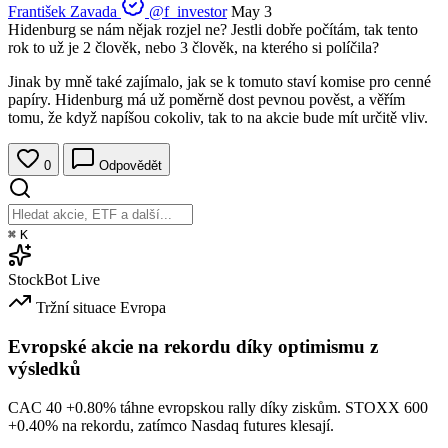
František Zavada
@f_investor
May 3
Hidenburg se nám nějak rozjel ne? Jestli dobře počítám, tak tento
rok to už je 2 člověk, nebo 3 člověk, na kterého si políčila?
Jinak by mně také zajímalo, jak se k tomuto staví komise pro cenné
papíry. Hidenburg má už poměrně dost pevnou pověst, a věřím
tomu, že když napíšou cokoliv, tak to na akcie bude mít určitě vliv.
0
Odpovědět
⌘
K
StockBot
Live
Tržní situace
Evropa
Evropské akcie na rekordu díky optimismu z
výsledků
CAC 40
+0.80%
táhne evropskou rally díky ziskům. STOXX 600
+0.40%
na rekordu, zatímco Nasdaq futures klesají.