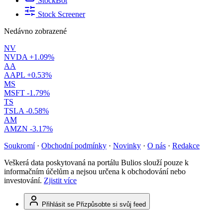
StockBot
Stock Screener
Nedávno zobrazené
NV
NVDA
+1.09%
AA
AAPL
+0.53%
MS
MSFT
-1.79%
TS
TSLA
-0.58%
AM
AMZN
-3.17%
Soukromí
·
Obchodní podmínky
·
Novinky
·
O nás
·
Redakce
Veškerá data poskytovaná na portálu Bulios slouží pouze k
informačním účelům a nejsou určena k obchodování nebo
investování.
Zjistit více
Přihlásit se
Přizpůsobte si svůj feed