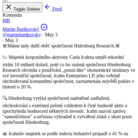
Feed
Toggle Sidebar
Komunita
MB
Martin Bartkovský
@martinbartkovsky
·
May 3
·
May 3
🚨Máme tady další oběť společnosti Hidenburg Research.🚨
📉 Majetek korporátního aktivisty Carla Icahna utrpěl rekordní
ztrátu 10 miliard dolarů, poté co ho známá společnost Hindenburg
Research obvinila z používání „ponzi-like“ ekonomické struktury ve
své investiční společnosti. Icahn Enterprises LP, jeho veřejně
obchodovaná komanditní společnost, zaznamenala největší pokles v
historii o 20 %.
🔍 Hindenburg vytýká společnosti nadměrné zadlužení,
obchodování s extrémní prémií vzhledem k čisté hodnotě aktiv a
zpochybnila hodnocení některých investic. Icahn nazval zprávu
"samoúčelnou" a určenou výhradně k vytváření zisků z short pozic
společnosti Hindenburg.
📊 Icahnův majetek se podle indexu bohatství propadl o 41 % na