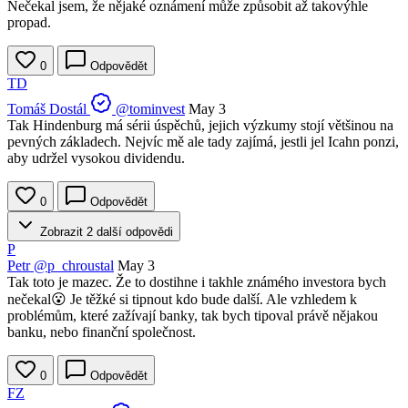
Nečekal jsem, že nějaké oznámení může způsobit až takovýhle
propad.
0
Odpovědět
TD
Tomáš Dostál
@tominvest
May 3
Tak Hindenburg má sérii úspěchů, jejich výzkumy stojí většinou na
pevných základech. Nejvíc mě ale tady zajímá, jestli jel Icahn ponzi,
aby udržel vysokou dividendu.
0
Odpovědět
Zobrazit 2 další odpovědi
P
Petr
@p_chroustal
May 3
Tak toto je mazec. Že to dostihne i takhle známého investora bych
nečekal😮 Je těžké si tipnout kdo bude další. Ale vzhledem k
problémům, které zažívají banky, tak bych tipoval právě nějakou
banku, nebo finanční společnost.
0
Odpovědět
FZ