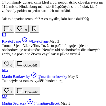
14,6 miliardy dolarů, čímž klesl z 58. nejbohatšího člověka světa na
119. místo. Hindenburg má historii úspěšných short útoků, které
způsobily pokles majetku ostatních miliardářů.
Jak to dopadne tentokrát? A co myslíte, kdo bude další?🤔
9
59
KJ
Krystof Jane
@krystofjane
May 3
Tomu už jen těžko věřím. To, že to pořád funguje a jde to
obchodovat je neskutečné. Nemám rád obchodování dle takových
zpráv, ale pokud to člověk chytí, tak si pěkně vydělá.
0
Odpovědět
MB
Martin Bartkovský
@martinbartkovsky
May 3
Tak nejvíc na tom asi vydělá hindenburg.
1
Odpovědět
MS
Martin Sedláček
@martinsedlacek
May 3