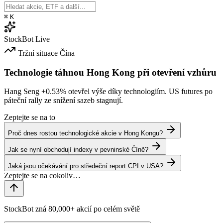
⌘
K
StockBot
Live
Tržní situace
Čína
Technologie táhnou Hong Kong při otevření vzhůru
Hang Seng
+0.53%
otevřel výše díky technologiím. US futures po
páteční rally ze snížení sazeb stagnují.
Zeptejte se na to
Proč dnes rostou technologické akcie v Hong Kongu?
Jak se nyní obchodují indexy v pevninské Číně?
Jaká jsou očekávání pro středeční report CPI v USA?
StockBot zná 80,000+ akcií po celém světě