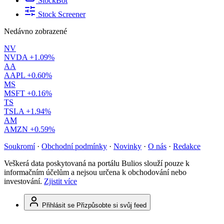
StockBot
Stock Screener
Nedávno zobrazené
NV
NVDA
+1.09%
AA
AAPL
+0.60%
MS
MSFT
+0.16%
TS
TSLA
+1.94%
AM
AMZN
+0.59%
Soukromí
·
Obchodní podmínky
·
Novinky
·
O nás
·
Redakce
Veškerá data poskytovaná na portálu Bulios slouží pouze k
informačním účelům a nejsou určena k obchodování nebo
investování.
Zjistit více
Přihlásit se
Přizpůsobte si svůj feed