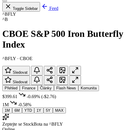
Feed
Toggle Sidebar
^BFLY
^B
CBOE S&P 500 Iron Butterfly
Index
^BFLY · CBOE
Sledovat
Sledovat
Přehled
Finance
Články
Flash News
Komunita
$399.61
-0.69%
(-$2.76)
1M
-0.58%
1M
6M
YTD
1Y
5Y
MAX
Zeptejte se StockBota na ^BFLY
Online