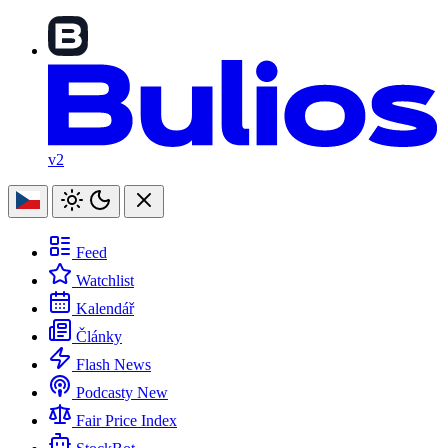
v2
Feed
Watchlist
Kalendář
Články
Flash News
Podcasty
New
Fair Price Index