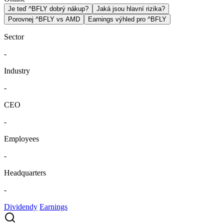
Je teď ^BFLY dobrý nákup?
Jaká jsou hlavní rizika?
Porovnej ^BFLY vs AMD
Earnings výhled pro ^BFLY
Sector
-
Industry
-
CEO
-
Employees
-
Headquarters
-
Dividendy
Earnings