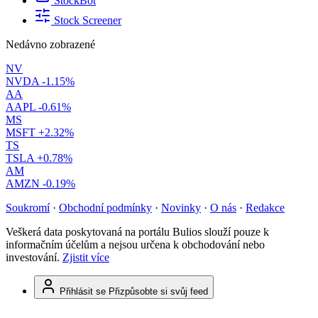
StockBot
Stock Screener
Nedávno zobrazené
NV
NVDA
-1.15%
AA
AAPL
-0.61%
MS
MSFT
+2.32%
TS
TSLA
+0.78%
AM
AMZN
-0.19%
Soukromí
·
Obchodní podmínky
·
Novinky
·
O nás
·
Redakce
Veškerá data poskytovaná na portálu Bulios slouží pouze k
informačním účelům a nejsou určena k obchodování nebo
investování.
Zjistit více
Přihlásit se
Přizpůsobte si svůj feed