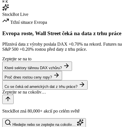
⌘
K
StockBot
Live
Tržní situace
Evropa
Evropa roste, Wall Street čeká na data z trhu práce
Příznivá data z výroby poslala DAX
+0.70%
na rekord. Futures na
S&P 500
+0.20%
rostou před daty z trhu práce.
Zeptejte se na to
Které sektory táhnou DAX vzhůru?
Proč dnes rostou ceny ropy?
Co se čeká od amerických dat z trhu práce?
StockBot zná 80,000+ akcií po celém světě
Hledejte nebo se zeptejte na cokoliv…