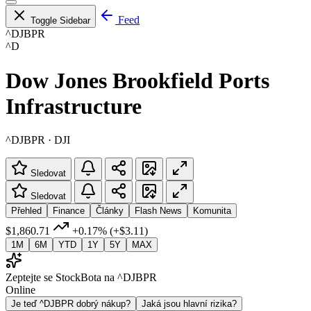
Feed
Toggle Sidebar
^DJBPR
^D
Dow Jones Brookfield Ports
Infrastructure
^DJBPR · DJI
Sledovat
Sledovat
Přehled
Finance
Články
Flash News
Komunita
$1,860.71
+0.17%
(+$3.11)
1M
6M
YTD
1Y
5Y
MAX
Zeptejte se StockBota na ^DJBPR
Online
Je teď ^DJBPR dobrý nákup?
Jaká jsou hlavní rizika?