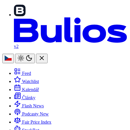
v2
Feed
Watchlist
Kalendář
Články
Flash News
Podcasty
New
Fair Price Index