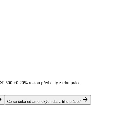
S&P 500
+0.20%
rostou před daty z trhu práce.
Co se čeká od amerických dat z trhu práce?