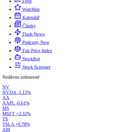
Feed
Watchlist
Kalendář
Články
Flash News
Podcasty
New
Fair Price Index
StockBot
Stock Screener
Nedávno zobrazené
NV
NVDA
-1.15%
AA
AAPL
-0.61%
MS
MSFT
+2.32%
TS
TSLA
+0.78%
AM