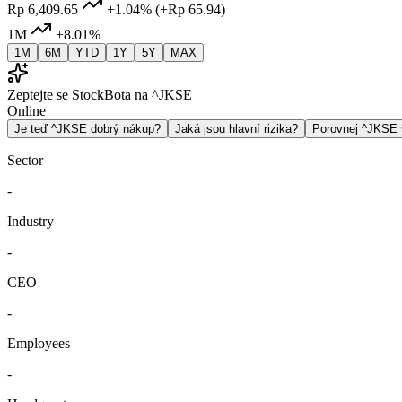
Rp 6,409.65
+1.04%
(+Rp 65.94)
1M
+8.01%
1M
6M
YTD
1Y
5Y
MAX
Zeptejte se StockBota na ^JKSE
Online
Je teď ^JKSE dobrý nákup?
Jaká jsou hlavní rizika?
Porovnej ^JKSE
Sector
-
Industry
-
CEO
-
Employees
-