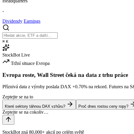
Headquarters
-
Dividendy
Earnings
⌘
K
StockBot
Live
Tržní situace
Evropa
Evropa roste, Wall Street čeká na data z trhu práce
Příznivá data z výroby poslala DAX
+0.70%
na rekord. Futures na 
Zeptejte se na to
Které sektory táhnou DAX vzhůru?
Proč dnes rostou ceny ropy?
StockBot zná 80,000+ akcií po celém světě