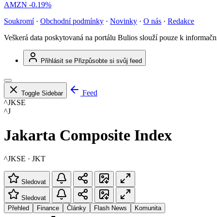
AMZN
-0.19%
Soukromí
·
Obchodní podmínky
·
Novinky
·
O nás
·
Redakce
Veškerá data poskytovaná na portálu Bulios slouží pouze k informač
Přihlásit se
Přizpůsobte si svůj feed
Feed
Toggle Sidebar
^JKSE
^J
Jakarta Composite Index
^JKSE · JKT
Sledovat
Sledovat
Přehled
Finance
Články
Flash News
Komunita