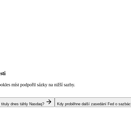
sti
kles míst podpořil sázky na nižší sazby.
 tituly dnes táhly Nasdaq?
Kdy proběhne další zasedání Fed o sazbá