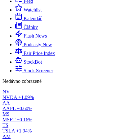
Feed
Watchlist
Kalendář
Články
Flash News
Podcasty
New
Fair Price Index
StockBot
Stock Screener
Nedávno zobrazené
NV
NVDA
+1.09%
AA
AAPL
+0.60%
MS
MSFT
+0.16%
TS
TSLA
+1.94%
AM