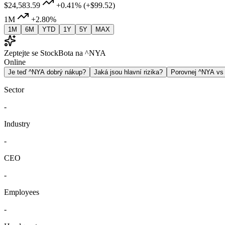
$24,583.59
+0.41%
(+$99.52)
1M
+2.80%
1M
6M
YTD
1Y
5Y
MAX
Zeptejte se StockBota na ^NYA
Online
Je teď ^NYA dobrý nákup?
Jaká jsou hlavní rizika?
Porovnej ^NYA v
Sector
-
Industry
-
CEO
-
Employees
-