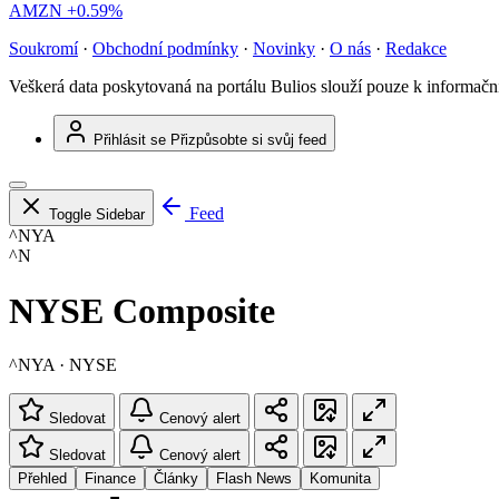
AMZN
+0.59%
Soukromí
·
Obchodní podmínky
·
Novinky
·
O nás
·
Redakce
Veškerá data poskytovaná na portálu Bulios slouží pouze k informač
Přihlásit se
Přizpůsobte si svůj feed
Feed
Toggle Sidebar
^NYA
^N
NYSE Composite
^NYA · NYSE
Sledovat
Cenový alert
Sledovat
Cenový alert
Přehled
Finance
Články
Flash News
Komunita