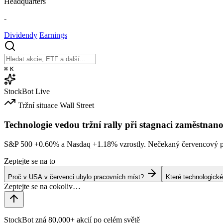
Headquarters
-
Dividendy
Earnings
⌘
K
StockBot
Live
Tržní situace
Wall Street
Technologie vedou tržní rally při stagnaci zaměstnano
S&P 500
+0.60%
a Nasdaq
+1.18%
vzrostly. Nečekaný červencový po
Zeptejte se na to
Proč v USA v červenci ubylo pracovních míst?
Které technologické
StockBot zná 80,000+ akcií po celém světě