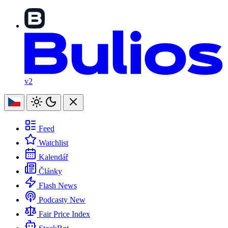
v2
Feed
Watchlist
Kalendář
Články
Flash News
Podcasty
New
Fair Price Index