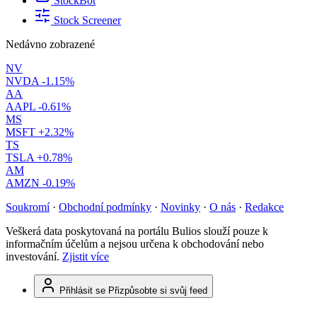
StockBot
Stock Screener
Nedávno zobrazené
NV
NVDA
-1.15%
AA
AAPL
-0.61%
MS
MSFT
+2.32%
TS
TSLA
+0.78%
AM
AMZN
-0.19%
Soukromí
·
Obchodní podmínky
·
Novinky
·
O nás
·
Redakce
Veškerá data poskytovaná na portálu Bulios slouží pouze k
informačním účelům a nejsou určena k obchodování nebo
investování.
Zjistit více
Přihlásit se
Přizpůsobte si svůj feed