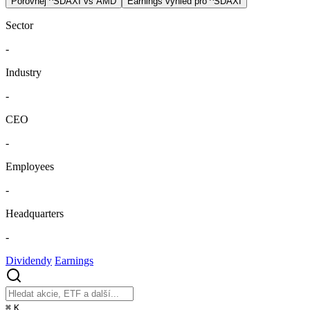
Porovnej ^SDAXI vs AMD
Earnings výhled pro ^SDAXI
Sector
-
Industry
-
CEO
-
Employees
-
Headquarters
-
Dividendy
Earnings
⌘
K