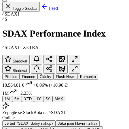
Feed
Toggle Sidebar
^SDAXI
^S
SDAX Performance Index
^SDAXI · XETRA
Sledovat
Sledovat
Přehled
Finance
Články
Flash News
Komunita
18,564.81 €
+0.06%
(+10.90 €)
1M
+2.23%
1M
6M
YTD
1Y
5Y
MAX
Zeptejte se StockBota na ^SDAXI
Online
Je teď ^SDAXI dobrý nákup?
Jaká jsou hlavní rizika?