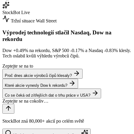
StockBot
Live
Tržní situace
Wall Street
Výprodej technologií stlačil Nasdaq, Dow na
rekordu
Dow
+0.49%
na rekordu, S&P 500
-0.17%
a Nasdaq
-0.83%
klesly.
Tech oslabil kvůli výhledu výrobců čipů.
Zeptejte se na to
Proč dnes akcie výrobců čipů klesaly?
Které akcie vynesly Dow k rekordu?
Co se čeká od zítřejších dat o trhu práce v USA?
StockBot zná 80,000+ akcií po celém světě