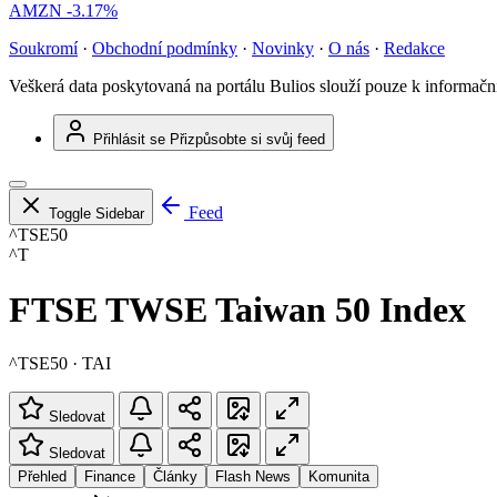
AMZN
-3.17%
Soukromí
·
Obchodní podmínky
·
Novinky
·
O nás
·
Redakce
Veškerá data poskytovaná na portálu Bulios slouží pouze k informač
Přihlásit se
Přizpůsobte si svůj feed
Feed
Toggle Sidebar
^TSE50
^T
FTSE TWSE Taiwan 50 Index
^TSE50 · TAI
Sledovat
Sledovat
Přehled
Finance
Články
Flash News
Komunita