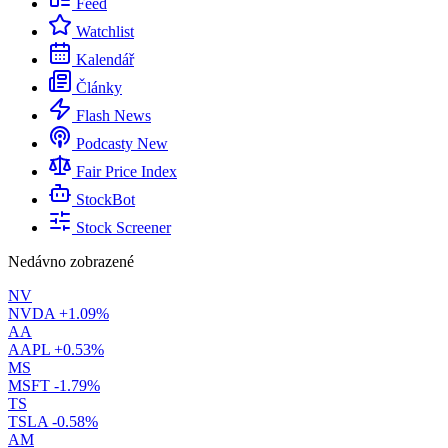
Feed
Watchlist
Kalendář
Články
Flash News
Podcasty
New
Fair Price Index
StockBot
Stock Screener
Nedávno zobrazené
NV
NVDA
+1.09%
AA
AAPL
+0.53%
MS
MSFT
-1.79%
TS
TSLA
-0.58%
AM