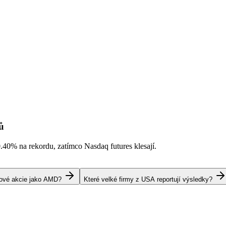
ů
0.40%
na rekordu, zatímco Nasdaq futures klesají.
pové akcie jako AMD?
Které velké firmy z USA reportují výsledky?