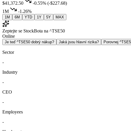
$41,372.50
-0.55%
(-$227.68)
1M
-1.26%
1M
6M
YTD
1Y
5Y
MAX
Zeptejte se StockBota na ^TSE50
Online
Je teď ^TSE50 dobrý nákup?
Jaká jsou hlavní rizika?
Porovnej ^TSE
Sector
-
Industry
-
CEO
-
Employees
-