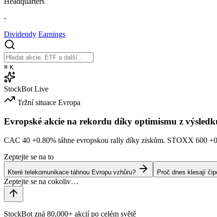
Headquarters
-
Dividendy
Earnings
⌘
K
StockBot
Live
Tržní situace
Evropa
Evropské akcie na rekordu díky optimismu z výsledk
CAC 40
+0.80%
táhne evropskou rally díky ziskům. STOXX 600
+
Zeptejte se na to
Které telekomunikace táhnou Evropu vzhůru?
Proč dnes klesají či
StockBot zná 80,000+ akcií po celém světě