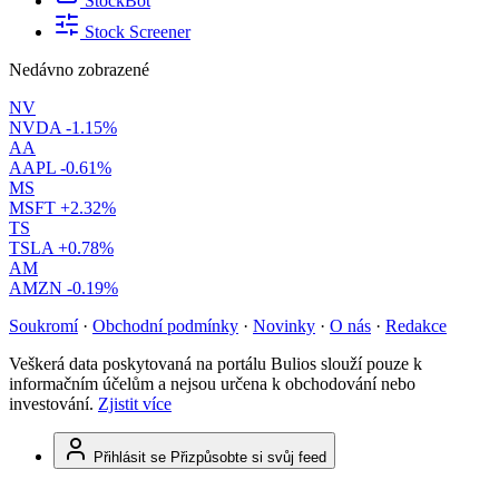
StockBot
Stock Screener
Nedávno zobrazené
NV
NVDA
-1.15%
AA
AAPL
-0.61%
MS
MSFT
+2.32%
TS
TSLA
+0.78%
AM
AMZN
-0.19%
Soukromí
·
Obchodní podmínky
·
Novinky
·
O nás
·
Redakce
Veškerá data poskytovaná na portálu Bulios slouží pouze k
informačním účelům a nejsou určena k obchodování nebo
investování.
Zjistit více
Přihlásit se
Přizpůsobte si svůj feed