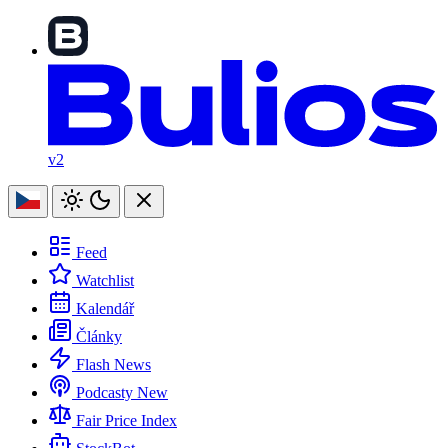
v2
Feed
Watchlist
Kalendář
Články
Flash News
Podcasty
New
Fair Price Index