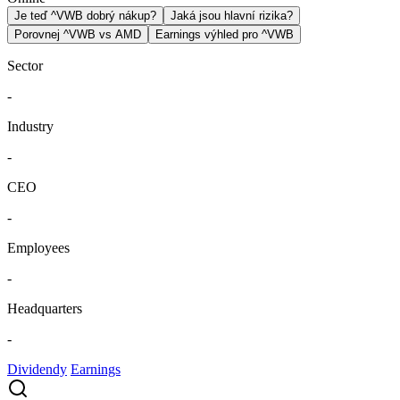
Je teď ^VWB dobrý nákup?
Jaká jsou hlavní rizika?
Porovnej ^VWB vs AMD
Earnings výhled pro ^VWB
Sector
-
Industry
-
CEO
-
Employees
-
Headquarters
-
Dividendy
Earnings