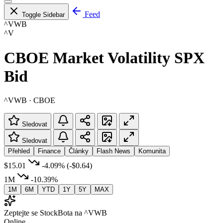
Feed
Toggle Sidebar
^VWB
^V
CBOE Market Volatility SPX
Bid
^VWB · CBOE
Sledovat
Sledovat
Přehled
Finance
Články
Flash News
Komunita
$15.01
-4.09%
(-$0.64)
1M
-10.39%
1M
6M
YTD
1Y
5Y
MAX
Zeptejte se StockBota na ^VWB
Online