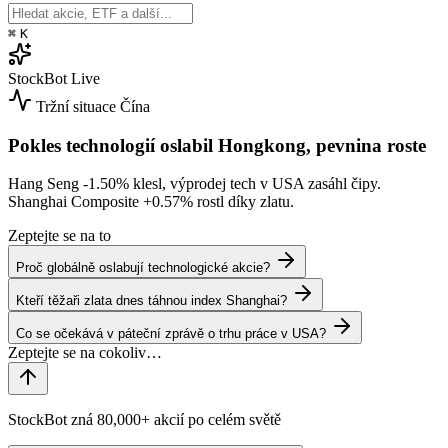
⌘
K
StockBot
Live
Tržní situace
Čína
Pokles technologií oslabil Hongkong, pevnina roste
Hang Seng
-1.50%
klesl, výprodej tech v USA zasáhl čipy.
Shanghai Composite
+0.57%
rostl díky zlatu.
Zeptejte se na to
Proč globálně oslabují technologické akcie?
Kteří těžaři zlata dnes táhnou index Shanghai?
Co se očekává v páteční zprávě o trhu práce v USA?
StockBot zná 80,000+ akcií po celém světě