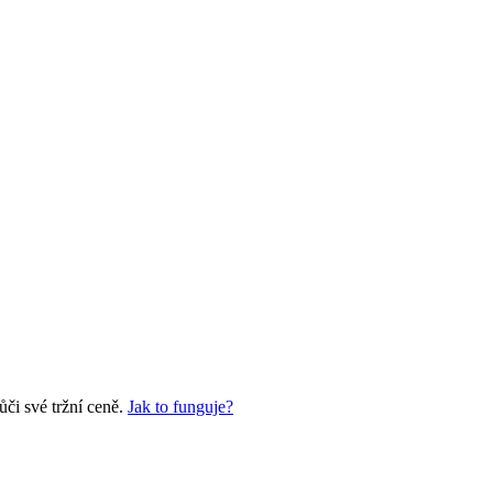
či své tržní ceně.
Jak to funguje?