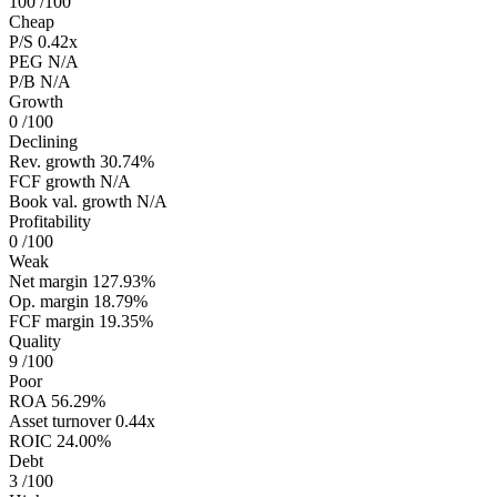
100
/100
Cheap
P/S
0.42x
PEG
N/A
P/B
N/A
Growth
0
/100
Declining
Rev. growth
30.74%
FCF growth
N/A
Book val. growth
N/A
Profitability
0
/100
Weak
Net margin
127.93%
Op. margin
18.79%
FCF margin
19.35%
Quality
9
/100
Poor
ROA
56.29%
Asset turnover
0.44x
ROIC
24.00%
Debt
3
/100