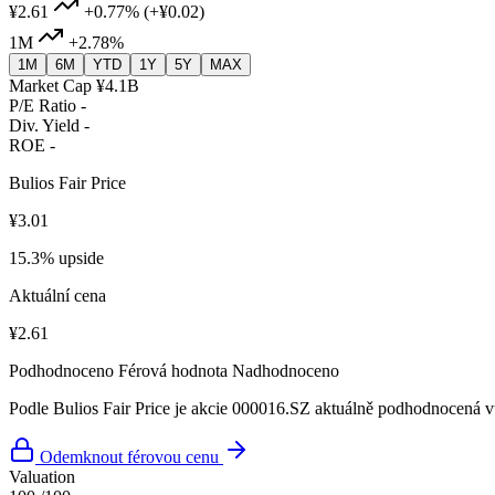
¥2.61
+0.77%
(+¥0.02)
1M
+2.78%
1M
6M
YTD
1Y
5Y
MAX
Market Cap
¥4.1B
P/E Ratio
-
Div. Yield
-
ROE
-
Bulios Fair Price
¥3.01
15.3% upside
Aktuální cena
¥2.61
Podhodnoceno
Férová hodnota
Nadhodnoceno
Podle Bulios Fair Price je akcie 000016.SZ aktuálně podhodnocená vů
Odemknout férovou cenu
Valuation