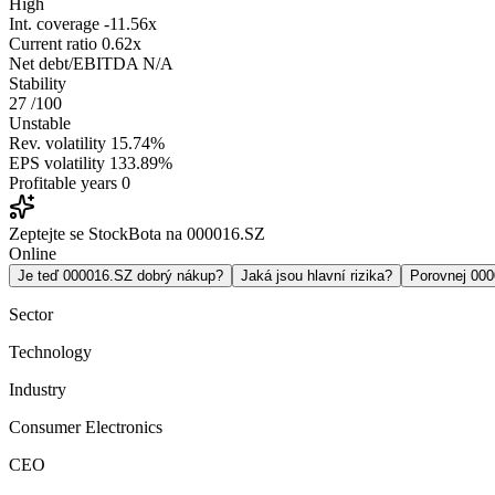
High
Int. coverage
-11.56x
Current ratio
0.62x
Net debt/EBITDA
N/A
Stability
27
/100
Unstable
Rev. volatility
15.74%
EPS volatility
133.89%
Profitable years
0
Zeptejte se StockBota na 000016.SZ
Online
Je teď 000016.SZ dobrý nákup?
Jaká jsou hlavní rizika?
Porovnej 00
Sector
Technology
Industry
Consumer Electronics
CEO