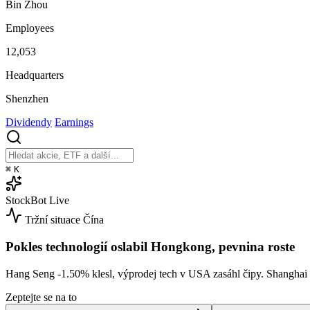
Bin Zhou
Employees
12,053
Headquarters
Shenzhen
Dividendy
Earnings
⌘
K
StockBot
Live
Tržní situace
Čína
Pokles technologií oslabil Hongkong, pevnina roste
Hang Seng
-1.50%
klesl, výprodej tech v USA zasáhl čipy. Shangha
Zeptejte se na to