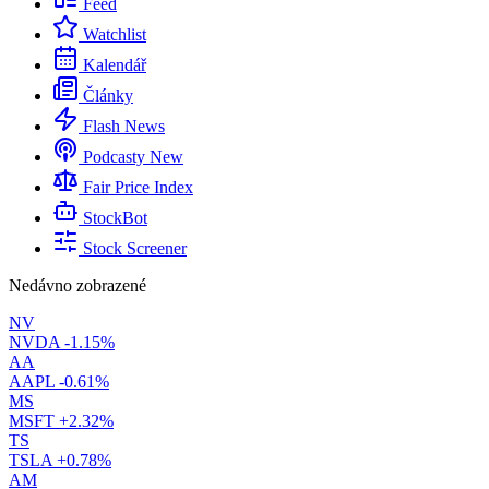
Feed
Watchlist
Kalendář
Články
Flash News
Podcasty
New
Fair Price Index
StockBot
Stock Screener
Nedávno zobrazené
NV
NVDA
-1.15%
AA
AAPL
-0.61%
MS
MSFT
+2.32%
TS
TSLA
+0.78%
AM