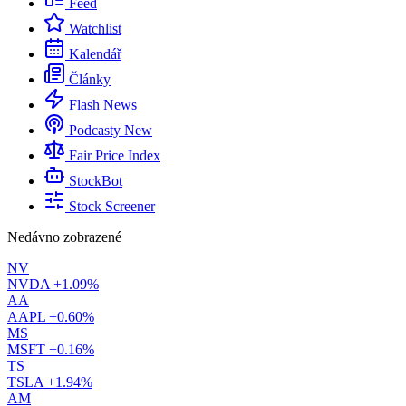
Feed
Watchlist
Kalendář
Články
Flash News
Podcasty
New
Fair Price Index
StockBot
Stock Screener
Nedávno zobrazené
NV
NVDA
+1.09%
AA
AAPL
+0.60%
MS
MSFT
+0.16%
TS
TSLA
+1.94%
AM