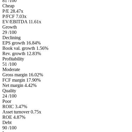
81
/100
Cheap
P/E
28.47x
P/FCF
7.03x
EV/EBITDA
11.61x
Growth
29
/100
Declining
EPS growth
16.84%
Book val. growth
1.56%
Rev. growth
12.83%
Profitability
51
/100
Moderate
Gross margin
16.02%
FCF margin
17.90%
Net margin
4.42%
Quality
24
/100
Poor
ROIC
3.47%
Asset turnover
0.75x
ROE
4.87%
Debt
90
/100