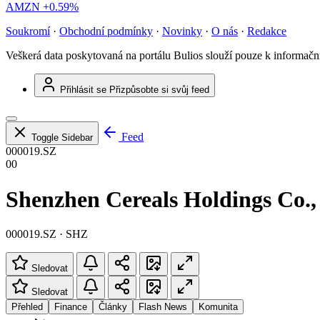
AMZN
+0.59%
Soukromí
·
Obchodní podmínky
·
Novinky
·
O nás
·
Redakce
Veškerá data poskytovaná na portálu Bulios slouží pouze k informač
Přihlásit se
Přizpůsobte si svůj feed
Feed
Toggle Sidebar
000019.SZ
00
Shenzhen Cereals Holdings Co.,
000019.SZ · SHZ
Sledovat
Sledovat
Přehled
Finance
Články
Flash News
Komunita