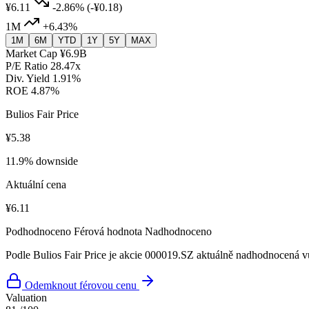
¥6.11
-2.86%
(-¥0.18)
1M
+6.43%
1M
6M
YTD
1Y
5Y
MAX
Market Cap
¥6.9B
P/E Ratio
28.47x
Div. Yield
1.91%
ROE
4.87%
Bulios Fair Price
¥5.38
11.9% downside
Aktuální cena
¥6.11
Podhodnoceno
Férová hodnota
Nadhodnoceno
Podle Bulios Fair Price je akcie 000019.SZ aktuálně nadhodnocená vů
Odemknout férovou cenu
Valuation