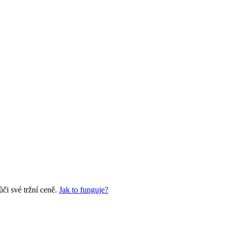
či své tržní ceně.
Jak to funguje?