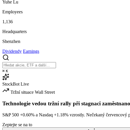
Yuhe Lu
Employees
1,136
Headquarters
Shenzhen
Dividendy
Earnings
⌘
K
StockBot
Live
Tržní situace
Wall Street
Technologie vedou tržní rally při stagnaci zaměstnano
S&P 500
+0.60%
a Nasdaq
+1.18%
vzrostly. Nečekaný červencový po
Zeptejte se na to