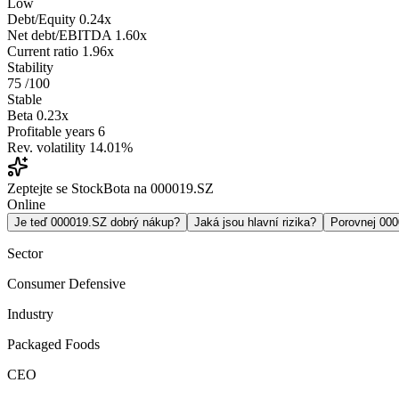
Low
Debt/Equity
0.24x
Net debt/EBITDA
1.60x
Current ratio
1.96x
Stability
75
/100
Stable
Beta
0.23x
Profitable years
6
Rev. volatility
14.01%
Zeptejte se StockBota na 000019.SZ
Online
Je teď 000019.SZ dobrý nákup?
Jaká jsou hlavní rizika?
Porovnej 00
Sector
Consumer Defensive
Industry
Packaged Foods
CEO