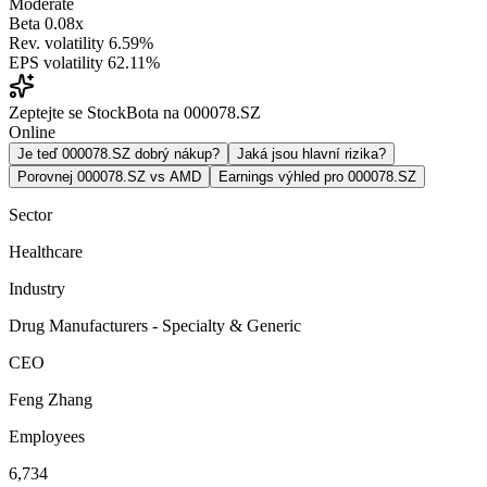
Moderate
Beta
0.08x
Rev. volatility
6.59%
EPS volatility
62.11%
Zeptejte se StockBota na 000078.SZ
Online
Je teď 000078.SZ dobrý nákup?
Jaká jsou hlavní rizika?
Porovnej 000078.SZ vs AMD
Earnings výhled pro 000078.SZ
Sector
Healthcare
Industry
Drug Manufacturers - Specialty & Generic
CEO
Feng Zhang
Employees
6,734