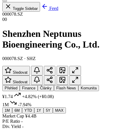
Feed
Toggle Sidebar
000078.SZ
00
Shenzhen Neptunus
Bioengineering Co., Ltd.
000078.SZ · SHZ
Sledovat
Sledovat
Přehled
Finance
Články
Flash News
Komunita
¥1.74
+4.82%
(+¥0.08)
1M
-7.94%
1M
6M
YTD
1Y
5Y
MAX
Market Cap
¥4.4B
P/E Ratio
-
Div. Yield
-