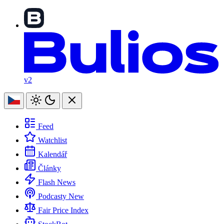
v2
Feed
Watchlist
Kalendář
Články
Flash News
Podcasty
New
Fair Price Index