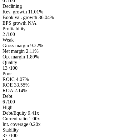
0
/100
Declining
Rev. growth
11.01%
Book val. growth
36.04%
EPS growth
N/A
Profitability
2
/100
Weak
Gross margin
9.22%
Net margin
2.11%
Op. margin
1.89%
Quality
13
/100
Poor
ROIC
4.07%
ROE
33.55%
ROA
2.14%
Debt
6
/100
High
Debt/Equity
9.41x
Current ratio
1.00x
Int. coverage
0.20x
Stability
37
/100