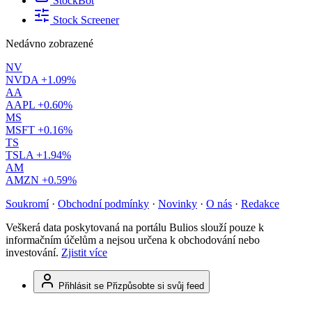
StockBot
Stock Screener
Nedávno zobrazené
NV
NVDA
+1.09%
AA
AAPL
+0.60%
MS
MSFT
+0.16%
TS
TSLA
+1.94%
AM
AMZN
+0.59%
Soukromí
·
Obchodní podmínky
·
Novinky
·
O nás
·
Redakce
Veškerá data poskytovaná na portálu Bulios slouží pouze k
informačním účelům a nejsou určena k obchodování nebo
investování.
Zjistit více
Přihlásit se
Přizpůsobte si svůj feed