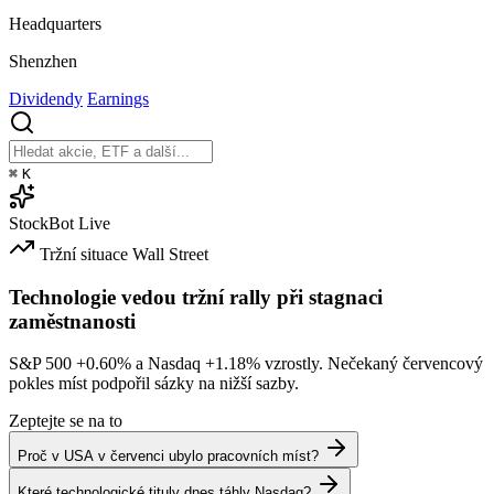
Headquarters
Shenzhen
Dividendy
Earnings
⌘
K
StockBot
Live
Tržní situace
Wall Street
Technologie vedou tržní rally při stagnaci
zaměstnanosti
S&P 500
+0.60%
a Nasdaq
+1.18%
vzrostly. Nečekaný červencový
pokles míst podpořil sázky na nižší sazby.
Zeptejte se na to
Proč v USA v červenci ubylo pracovních míst?
Které technologické tituly dnes táhly Nasdaq?