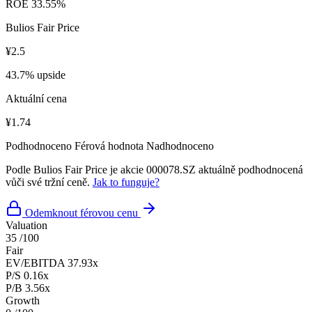
ROE
33.55%
Bulios Fair Price
¥2.5
43.7% upside
Aktuální cena
¥1.74
Podhodnoceno
Férová hodnota
Nadhodnoceno
Podle Bulios Fair Price je akcie 000078.SZ aktuálně podhodnocená
vůči své tržní ceně.
Jak to funguje?
Odemknout férovou cenu
Valuation
35
/100
Fair
EV/EBITDA
37.93x
P/S
0.16x
P/B
3.56x
Growth