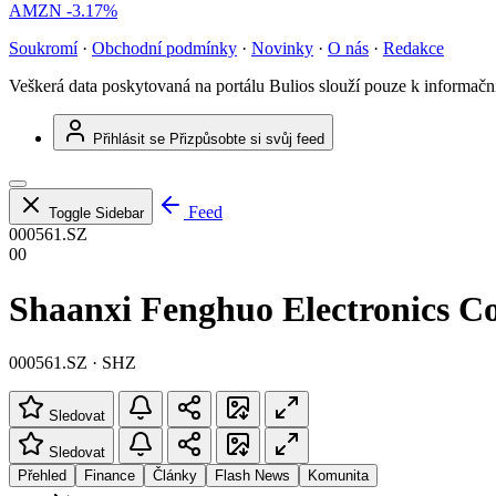
AMZN
-3.17%
Soukromí
·
Obchodní podmínky
·
Novinky
·
O nás
·
Redakce
Veškerá data poskytovaná na portálu Bulios slouží pouze k informač
Přihlásit se
Přizpůsobte si svůj feed
Feed
Toggle Sidebar
000561.SZ
00
Shaanxi Fenghuo Electronics Co
000561.SZ · SHZ
Sledovat
Sledovat
Přehled
Finance
Články
Flash News
Komunita