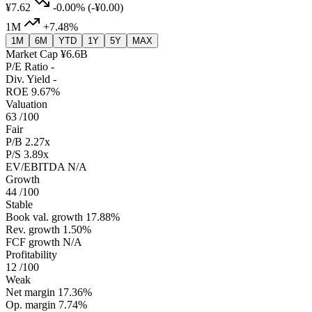
¥7.62
-0.00%
(-¥0.00)
1M
+7.48%
1M
6M
YTD
1Y
5Y
MAX
Market Cap
¥6.6B
P/E Ratio
-
Div. Yield
-
ROE
9.67%
Valuation
63
/100
Fair
P/B
2.27x
P/S
3.89x
EV/EBITDA
N/A
Growth
44
/100
Stable
Book val. growth
17.88%
Rev. growth
1.50%
FCF growth
N/A
Profitability
12
/100
Weak
Net margin
17.36%
Op. margin
7.74%