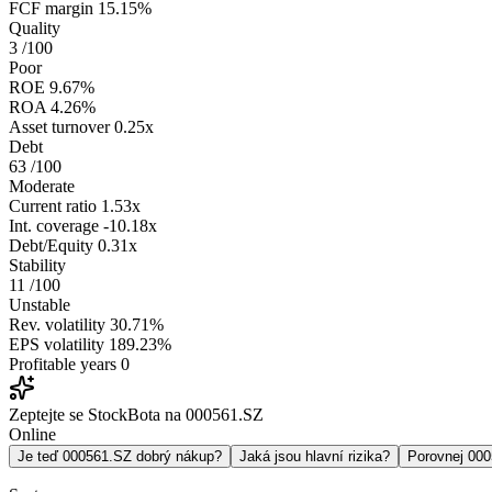
FCF margin
15.15%
Quality
3
/100
Poor
ROE
9.67%
ROA
4.26%
Asset turnover
0.25x
Debt
63
/100
Moderate
Current ratio
1.53x
Int. coverage
-10.18x
Debt/Equity
0.31x
Stability
11
/100
Unstable
Rev. volatility
30.71%
EPS volatility
189.23%
Profitable years
0
Zeptejte se StockBota na 000561.SZ
Online
Je teď 000561.SZ dobrý nákup?
Jaká jsou hlavní rizika?
Porovnej 00