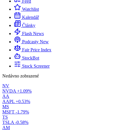
Feed
Watchlist
Kalendář
Články
Flash News
Podcasty
New
Fair Price Index
StockBot
Stock Screener
Nedávno zobrazené
NV
NVDA
+1.09%
AA
AAPL
+0.53%
MS
MSFT
-1.79%
TS
TSLA
-0.58%
AM