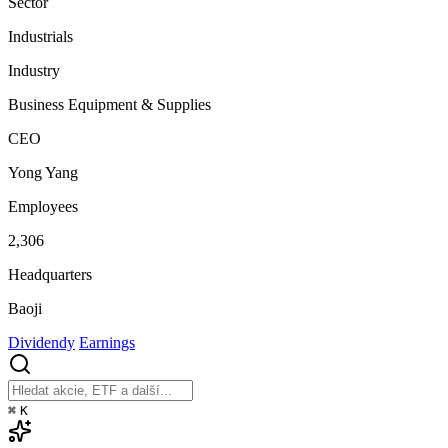
Sector
Industrials
Industry
Business Equipment & Supplies
CEO
Yong Yang
Employees
2,306
Headquarters
Baoji
Dividendy
Earnings
⌘
K