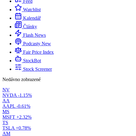
Feed
Watchlist
Kalendář
Články
Flash News
Podcasty
New
Fair Price Index
StockBot
Stock Screener
Nedávno zobrazené
NV
NVDA
-1.15%
AA
AAPL
-0.61%
MS
MSFT
+2.32%
TS
TSLA
+0.78%
AM