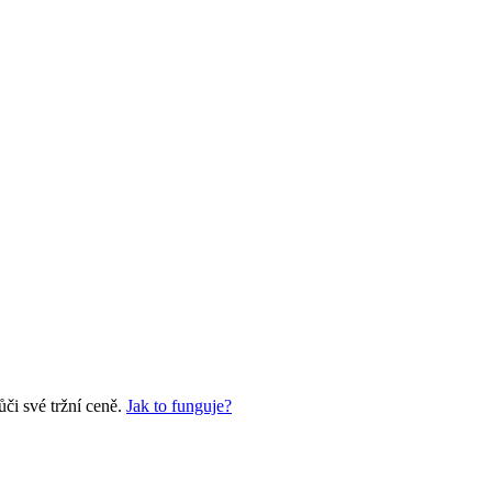
či své tržní ceně.
Jak to funguje?