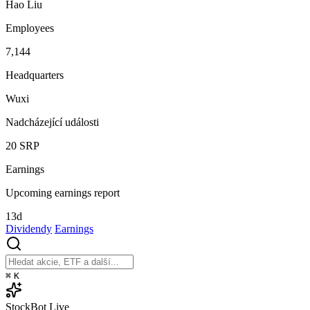
Hao Liu
Employees
7,144
Headquarters
Wuxi
Nadcházející události
20
SRP
Earnings
Upcoming earnings report
13d
Dividendy
Earnings
⌘
K
StockBot
Live