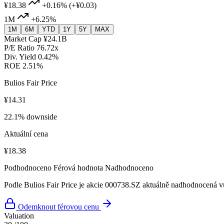
¥18.38
+0.16%
(+¥0.03)
1M
+6.25%
1M
6M
YTD
1Y
5Y
MAX
Market Cap
¥24.1B
P/E Ratio
76.72x
Div. Yield
0.42%
ROE
2.51%
Bulios Fair Price
¥14.31
22.1% downside
Aktuální cena
¥18.38
Podhodnoceno
Férová hodnota
Nadhodnoceno
Podle Bulios Fair Price je akcie 000738.SZ aktuálně nadhodnocená vů
Odemknout férovou cenu
Valuation