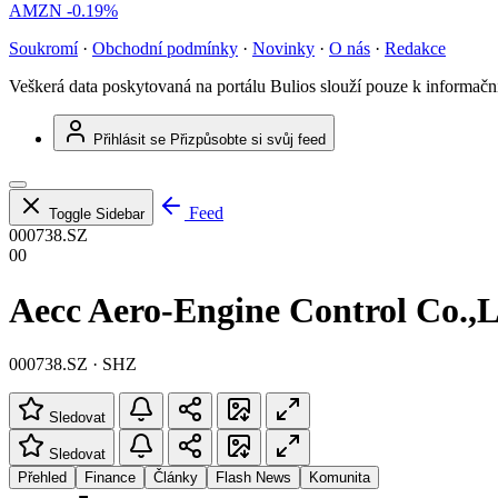
AMZN
-0.19%
Soukromí
·
Obchodní podmínky
·
Novinky
·
O nás
·
Redakce
Veškerá data poskytovaná na portálu Bulios slouží pouze k informač
Přihlásit se
Přizpůsobte si svůj feed
Feed
Toggle Sidebar
000738.SZ
00
Aecc Aero-Engine Control Co.,L
000738.SZ · SHZ
Sledovat
Sledovat
Přehled
Finance
Články
Flash News
Komunita