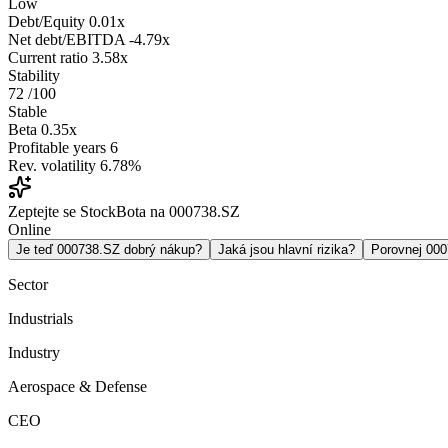
Low
Debt/Equity
0.01x
Net debt/EBITDA
-4.79x
Current ratio
3.58x
Stability
72
/100
Stable
Beta
0.35x
Profitable years
6
Rev. volatility
6.78%
Zeptejte se StockBota na 000738.SZ
Online
Je teď 000738.SZ dobrý nákup?
Jaká jsou hlavní rizika?
Porovnej 00
Sector
Industrials
Industry
Aerospace & Defense
CEO