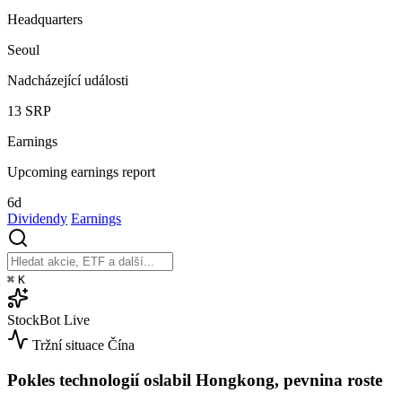
Headquarters
Seoul
Nadcházející události
13
SRP
Earnings
Upcoming earnings report
6d
Dividendy
Earnings
⌘
K
StockBot
Live
Tržní situace
Čína
Pokles technologií oslabil Hongkong, pevnina roste