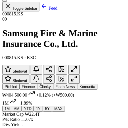
Feed
Toggle Sidebar
000815.KS
00
Samsung Fire & Marine
Insurance Co., Ltd.
000815.KS · KSC
Sledovat
Sledovat
Přehled
Finance
Články
Flash News
Komunita
₩404,500.00
+0.12%
(+₩500.00)
1M
+1.89%
1M
6M
YTD
1Y
5Y
MAX
Market Cap
₩22.4T
P/E Ratio
11.07x
Div. Yield
-