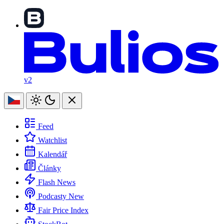
v2
Feed
Watchlist
Kalendář
Články
Flash News
Podcasty
New
Fair Price Index