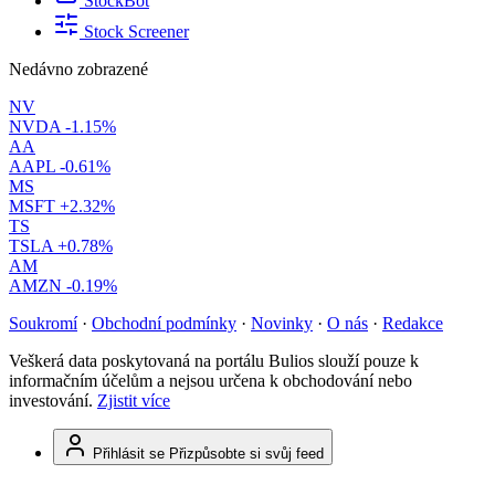
StockBot
Stock Screener
Nedávno zobrazené
NV
NVDA
-1.15%
AA
AAPL
-0.61%
MS
MSFT
+2.32%
TS
TSLA
+0.78%
AM
AMZN
-0.19%
Soukromí
·
Obchodní podmínky
·
Novinky
·
O nás
·
Redakce
Veškerá data poskytovaná na portálu Bulios slouží pouze k
informačním účelům a nejsou určena k obchodování nebo
investování.
Zjistit více
Přihlásit se
Přizpůsobte si svůj feed