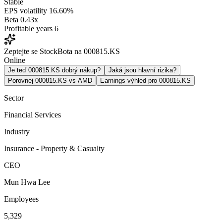
Stable
EPS volatility
16.60%
Beta
0.43x
Profitable years
6
Zeptejte se StockBota na 000815.KS
Online
Je teď 000815.KS dobrý nákup?
Jaká jsou hlavní rizika?
Porovnej 000815.KS vs AMD
Earnings výhled pro 000815.KS
Sector
Financial Services
Industry
Insurance - Property & Casualty
CEO
Mun Hwa Lee
Employees
5,329