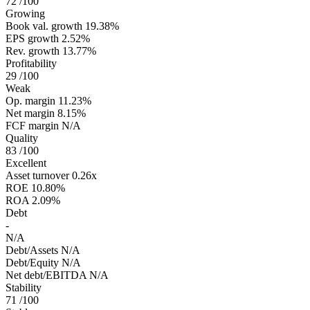
72
/100
Growing
Book val. growth
19.38%
EPS growth
2.52%
Rev. growth
13.77%
Profitability
29
/100
Weak
Op. margin
11.23%
Net margin
8.15%
FCF margin
N/A
Quality
83
/100
Excellent
Asset turnover
0.26x
ROE
10.80%
ROA
2.09%
Debt
-
N/A
Debt/Assets
N/A
Debt/Equity
N/A
Net debt/EBITDA
N/A
Stability
71
/100