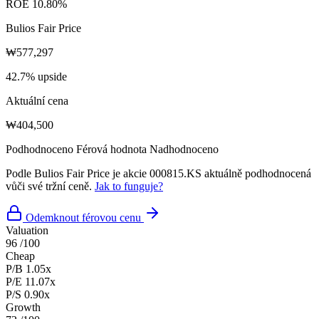
ROE
10.80%
Bulios Fair Price
₩577,297
42.7% upside
Aktuální cena
₩404,500
Podhodnoceno
Férová hodnota
Nadhodnoceno
Podle Bulios Fair Price je akcie 000815.KS aktuálně podhodnocená
vůči své tržní ceně.
Jak to funguje?
Odemknout férovou cenu
Valuation
96
/100
Cheap
P/B
1.05x
P/E
11.07x
P/S
0.90x
Growth