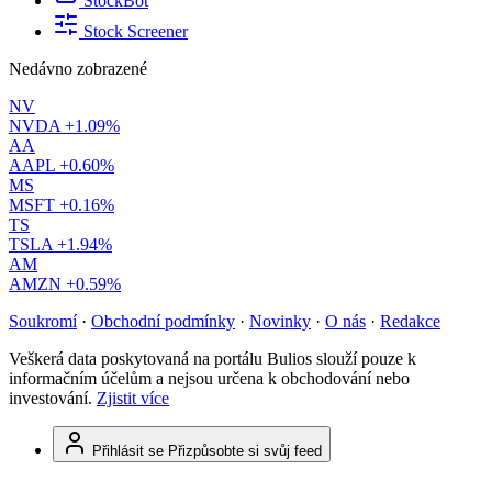
StockBot
Stock Screener
Nedávno zobrazené
NV
NVDA
+1.09%
AA
AAPL
+0.60%
MS
MSFT
+0.16%
TS
TSLA
+1.94%
AM
AMZN
+0.59%
Soukromí
·
Obchodní podmínky
·
Novinky
·
O nás
·
Redakce
Veškerá data poskytovaná na portálu Bulios slouží pouze k
informačním účelům a nejsou určena k obchodování nebo
investování.
Zjistit více
Přihlásit se
Přizpůsobte si svůj feed