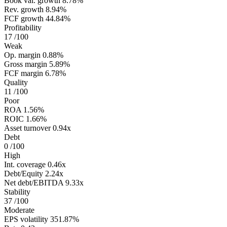
Book val. growth
8.78%
Rev. growth
8.94%
FCF growth
44.84%
Profitability
17
/100
Weak
Op. margin
0.88%
Gross margin
5.89%
FCF margin
6.78%
Quality
11
/100
Poor
ROA
1.56%
ROIC
1.66%
Asset turnover
0.94x
Debt
0
/100
High
Int. coverage
0.46x
Debt/Equity
2.24x
Net debt/EBITDA
9.33x
Stability
37
/100
Moderate
EPS volatility
351.87%