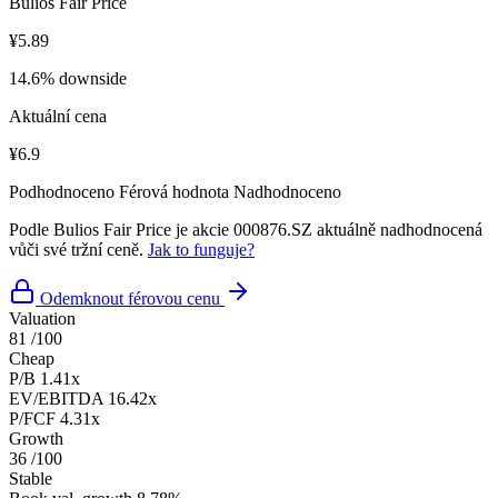
Bulios Fair Price
¥5.89
14.6% downside
Aktuální cena
¥6.9
Podhodnoceno
Férová hodnota
Nadhodnoceno
Podle Bulios Fair Price je akcie 000876.SZ aktuálně nadhodnocená
vůči své tržní ceně.
Jak to funguje?
Odemknout férovou cenu
Valuation
81
/100
Cheap
P/B
1.41x
EV/EBITDA
16.42x
P/FCF
4.31x
Growth
36
/100
Stable