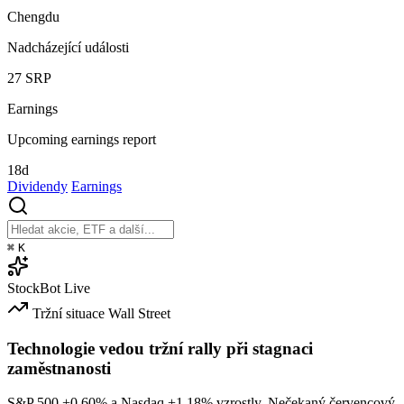
Chengdu
Nadcházející události
27
SRP
Earnings
Upcoming earnings report
18d
Dividendy
Earnings
⌘
K
StockBot
Live
Tržní situace
Wall Street
Technologie vedou tržní rally při stagnaci
zaměstnanosti
S&P 500
+0.60%
a Nasdaq
+1.18%
vzrostly. Nečekaný červencový