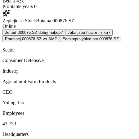
Beta
0.43x
Profitable years
0
Zeptejte se StockBota na 000876.SZ
Online
Je teď 000876.SZ dobrý nákup?
Jaká jsou hlavní rizika?
Porovnej 000876.SZ vs AMD
Earnings výhled pro 000876.SZ
Sector
Consumer Defensive
Industry
Agricultural Farm Products
CEO
Yuling Tao
Employees
43,753
Headquarters