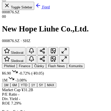
Feed
Toggle Sidebar
000876.SZ
00
New Hope Liuhe Co.,Ltd.
000876.SZ · SHZ
Sledovat
Sledovat
Přehled
Finance
Články
Flash News
Komunita
¥6.90
-0.72%
(-¥0.05)
1M
-3.08%
1M
6M
YTD
1Y
5Y
MAX
Market Cap
¥31.2B
P/E Ratio
-
Div. Yield
-
ROE
7.29%