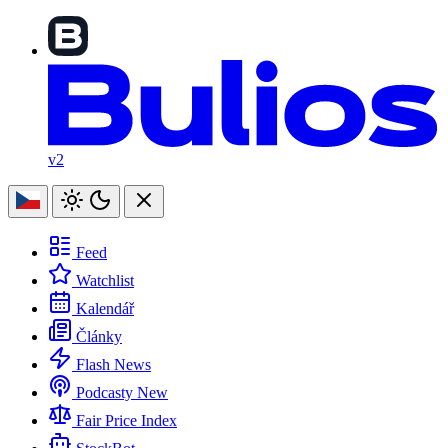
v2
Feed
Watchlist
Kalendář
Články
Flash News
Podcasty
New
Fair Price Index