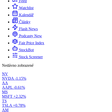
Feed
Watchlist
Kalendář
Články
Flash News
Podcasty
New
Fair Price Index
StockBot
Stock Screener
Nedávno zobrazené
NV
NVDA
-1.15%
AA
AAPL
-0.61%
MS
MSFT
+2.32%
TS
TSLA
+0.78%
AM