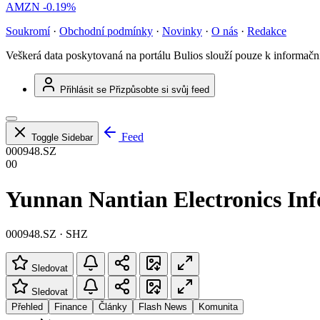
AMZN
-0.19%
Soukromí
·
Obchodní podmínky
·
Novinky
·
O nás
·
Redakce
Veškerá data poskytovaná na portálu Bulios slouží pouze k informač
Přihlásit se
Přizpůsobte si svůj feed
Feed
Toggle Sidebar
000948.SZ
00
Yunnan Nantian Electronics Inf
000948.SZ · SHZ
Sledovat
Sledovat
Přehled
Finance
Články
Flash News
Komunita