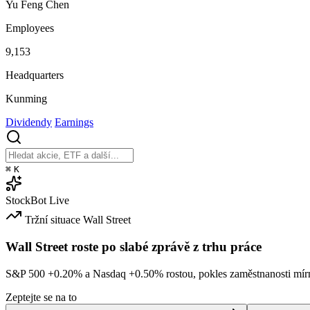
Yu Feng Chen
Employees
9,153
Headquarters
Kunming
Dividendy
Earnings
⌘
K
StockBot
Live
Tržní situace
Wall Street
Wall Street roste po slabé zprávě z trhu práce
S&P 500
+0.20%
a Nasdaq
+0.50%
rostou, pokles zaměstnanosti mírn
Zeptejte se na to