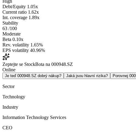
High
Debt/Equity
1.05x
Current ratio
1.62x
Int. coverage
1.89x
Stability
63
/100
Moderate
Beta
0.10x
Rev. volatility
1.65%
EPS volatility
40.96%
Zeptejte se StockBota na 000948.SZ
Online
Je teď 000948.SZ dobrý nákup?
Jaká jsou hlavní rizika?
Porovnej 00
Sector
Technology
Industry
Information Technology Services
CEO