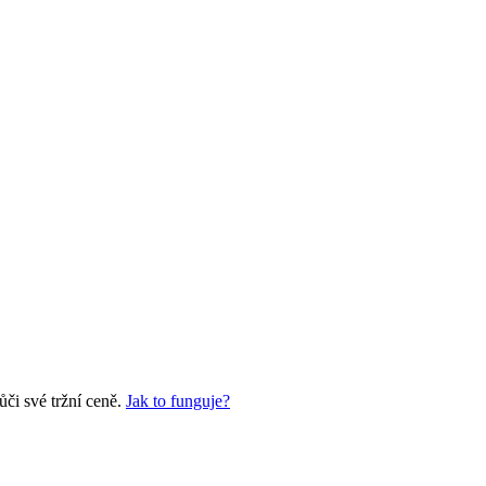
či své tržní ceně.
Jak to funguje?