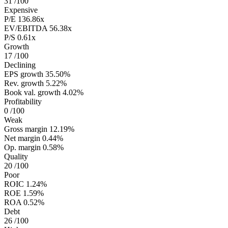
31
/100
Expensive
P/E
136.86x
EV/EBITDA
56.38x
P/S
0.61x
Growth
17
/100
Declining
EPS growth
35.50%
Rev. growth
5.22%
Book val. growth
4.02%
Profitability
0
/100
Weak
Gross margin
12.19%
Net margin
0.44%
Op. margin
0.58%
Quality
20
/100
Poor
ROIC
1.24%
ROE
1.59%
ROA
0.52%
Debt
26
/100