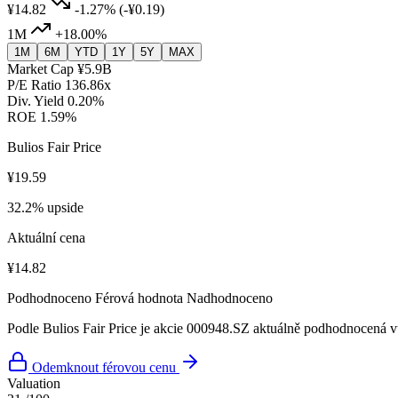
¥14.82
-1.27%
(-¥0.19)
1M
+18.00%
1M
6M
YTD
1Y
5Y
MAX
Market Cap
¥5.9B
P/E Ratio
136.86x
Div. Yield
0.20%
ROE
1.59%
Bulios Fair Price
¥19.59
32.2% upside
Aktuální cena
¥14.82
Podhodnoceno
Férová hodnota
Nadhodnoceno
Podle Bulios Fair Price je akcie 000948.SZ aktuálně podhodnocená vů
Odemknout férovou cenu
Valuation