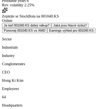
Profitable years
6
Rev. volatility
2.25%
Zeptejte se StockBota na 001040.KS
Online
Je teď 001040.KS dobrý nákup?
Jaká jsou hlavní rizika?
Porovnej 001040.KS vs AMD
Earnings výhled pro 001040.KS
Sector
Industrials
Industry
Conglomerates
CEO
Hong Ki Kim
Employees
64
Headquarters