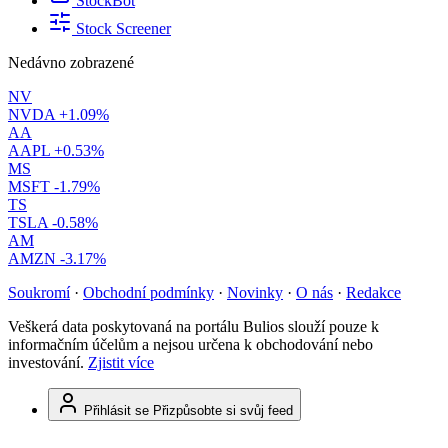
StockBot
Stock Screener
Nedávno zobrazené
NV
NVDA
+1.09%
AA
AAPL
+0.53%
MS
MSFT
-1.79%
TS
TSLA
-0.58%
AM
AMZN
-3.17%
Soukromí
·
Obchodní podmínky
·
Novinky
·
O nás
·
Redakce
Veškerá data poskytovaná na portálu Bulios slouží pouze k
informačním účelům a nejsou určena k obchodování nebo
investování.
Zjistit více
Přihlásit se
Přizpůsobte si svůj feed