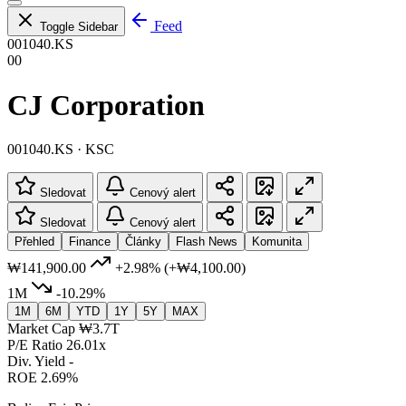
Feed
Toggle Sidebar
001040.KS
00
CJ Corporation
001040.KS · KSC
Sledovat
Cenový alert
Sledovat
Cenový alert
Přehled
Finance
Články
Flash News
Komunita
₩141,900.00
+2.98%
(+₩4,100.00)
1M
-10.29%
1M
6M
YTD
1Y
5Y
MAX
Market Cap
₩3.7T
P/E Ratio
26.01x
Div. Yield
-
ROE
2.69%