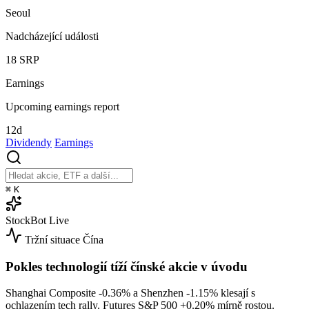
Seoul
Nadcházející události
18
SRP
Earnings
Upcoming earnings report
12d
Dividendy
Earnings
⌘
K
StockBot
Live
Tržní situace
Čína
Pokles technologií tíží čínské akcie v úvodu
Shanghai Composite
-0.36%
a Shenzhen
-1.15%
klesají s
ochlazením tech rally. Futures S&P 500
+0.20%
mírně rostou.