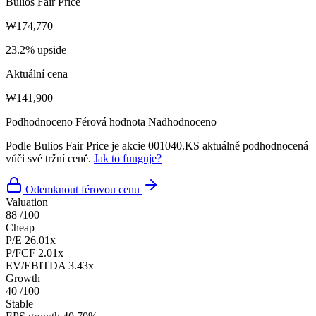
Bulios Fair Price
₩174,770
23.2% upside
Aktuální cena
₩141,900
Podhodnoceno
Férová hodnota
Nadhodnoceno
Podle Bulios Fair Price je akcie 001040.KS aktuálně podhodnocená
vůči své tržní ceně.
Jak to funguje?
Odemknout férovou cenu
Valuation
88
/100
Cheap
P/E
26.01x
P/FCF
2.01x
EV/EBITDA
3.43x
Growth
40
/100
Stable