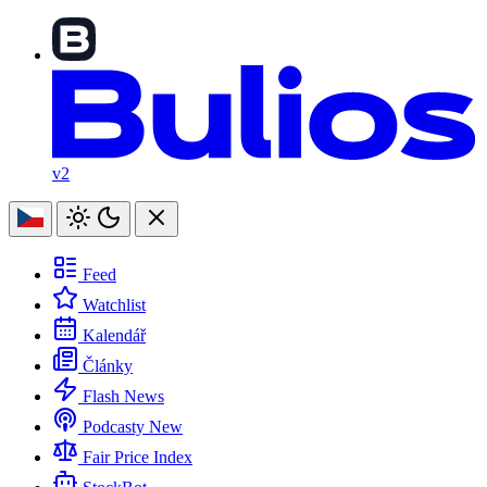
v2
Feed
Watchlist
Kalendář
Články
Flash News
Podcasty
New
Fair Price Index