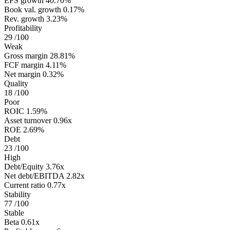
EPS growth
40.70%
Book val. growth
0.17%
Rev. growth
3.23%
Profitability
29
/100
Weak
Gross margin
28.81%
FCF margin
4.11%
Net margin
0.32%
Quality
18
/100
Poor
ROIC
1.59%
Asset turnover
0.96x
ROE
2.69%
Debt
23
/100
High
Debt/Equity
3.76x
Net debt/EBITDA
2.82x
Current ratio
0.77x
Stability
77
/100
Stable
Beta
0.61x