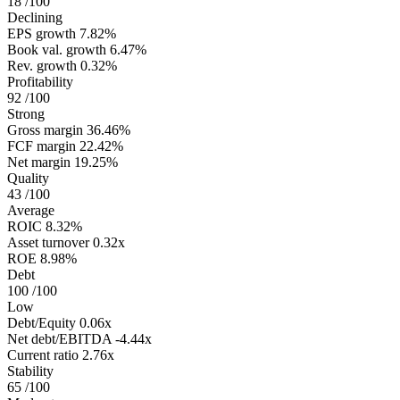
18
/100
Declining
EPS growth
7.82%
Book val. growth
6.47%
Rev. growth
0.32%
Profitability
92
/100
Strong
Gross margin
36.46%
FCF margin
22.42%
Net margin
19.25%
Quality
43
/100
Average
ROIC
8.32%
Asset turnover
0.32x
ROE
8.98%
Debt
100
/100
Low
Debt/Equity
0.06x
Net debt/EBITDA
-4.44x
Current ratio
2.76x
Stability
65
/100