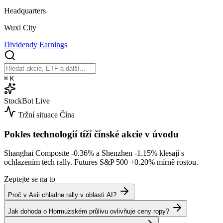
Headquarters
Wuxi City
Dividendy
Earnings
⌘
K
StockBot
Live
Tržní situace
Čína
Pokles technologií tíží čínské akcie v úvodu
Shanghai Composite
-0.36%
a Shenzhen
-1.15%
klesají s
ochlazením tech rally. Futures S&P 500
+0.20%
mírně rostou.
Zeptejte se na to
Proč v Asii chladne rally v oblasti AI?
Jak dohoda o Hormuzském průlivu ovlivňuje ceny ropy?