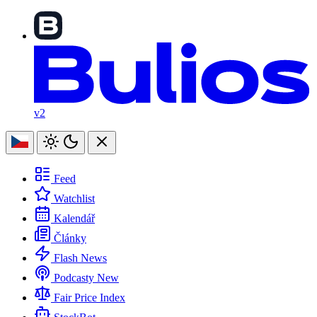
v2
Feed
Watchlist
Kalendář
Články
Flash News
Podcasty
New
Fair Price Index