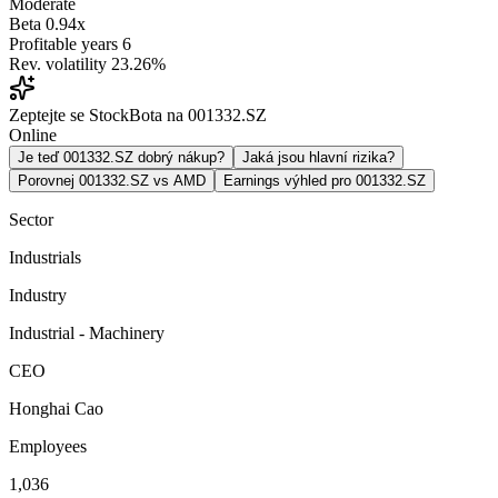
Moderate
Beta
0.94x
Profitable years
6
Rev. volatility
23.26%
Zeptejte se StockBota na 001332.SZ
Online
Je teď 001332.SZ dobrý nákup?
Jaká jsou hlavní rizika?
Porovnej 001332.SZ vs AMD
Earnings výhled pro 001332.SZ
Sector
Industrials
Industry
Industrial - Machinery
CEO
Honghai Cao
Employees
1,036