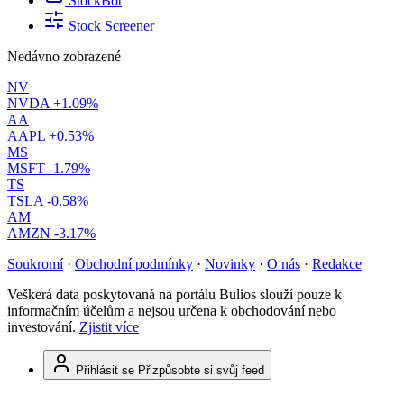
StockBot
Stock Screener
Nedávno zobrazené
NV
NVDA
+1.09%
AA
AAPL
+0.53%
MS
MSFT
-1.79%
TS
TSLA
-0.58%
AM
AMZN
-3.17%
Soukromí
·
Obchodní podmínky
·
Novinky
·
O nás
·
Redakce
Veškerá data poskytovaná na portálu Bulios slouží pouze k
informačním účelům a nejsou určena k obchodování nebo
investování.
Zjistit více
Přihlásit se
Přizpůsobte si svůj feed