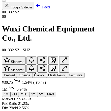
Feed
Toggle Sidebar
001332.SZ
00
Wuxi Chemical Equipment
Co., Ltd.
001332.SZ · SHZ
Sledovat
Sledovat
Přehled
Finance
Články
Flash News
Komunita
¥30.75
-1.54%
(-¥0.48)
1M
-6.94%
1M
6M
YTD
1Y
5Y
MAX
Market Cap
¥4.8B
P/E Ratio
21.23x
Div. Yield
2.56%