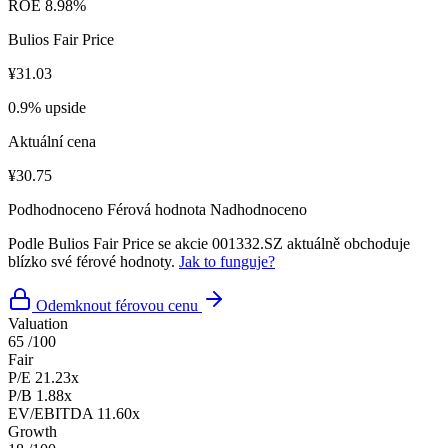
ROE
8.98%
Bulios Fair Price
¥31.03
0.9% upside
Aktuální cena
¥30.75
Podhodnoceno
Férová hodnota
Nadhodnoceno
Podle Bulios Fair Price se akcie 001332.SZ aktuálně obchoduje
blízko své férové hodnoty.
Jak to funguje?
Odemknout férovou cenu
Valuation
65
/100
Fair
P/E
21.23x
P/B
1.88x
EV/EBITDA
11.60x
Growth