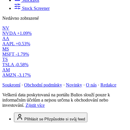
StockBot
Stock Screener
Nedávno zobrazené
NV
NVDA
+1.09%
AA
AAPL
+0.53%
MS
MSFT
-1.79%
TS
TSLA
-0.58%
AM
AMZN
-3.17%
Soukromí
·
Obchodní podmínky
·
Novinky
·
O nás
·
Redakce
Veškerá data poskytovaná na portálu Bulios slouží pouze k
informačním účelům a nejsou určena k obchodování nebo
investování.
Zjistit více
Přihlásit se
Přizpůsobte si svůj feed