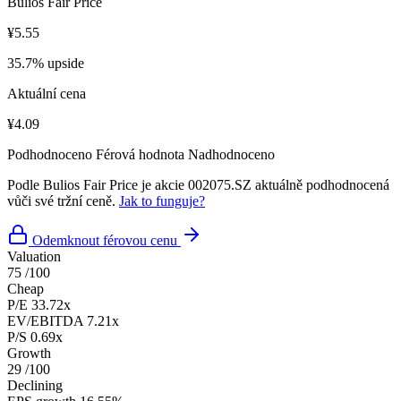
Bulios Fair Price
¥5.55
35.7% upside
Aktuální cena
¥4.09
Podhodnoceno
Férová hodnota
Nadhodnoceno
Podle Bulios Fair Price je akcie 002075.SZ aktuálně podhodnocená
vůči své tržní ceně.
Jak to funguje?
Odemknout férovou cenu
Valuation
75
/100
Cheap
P/E
33.72x
EV/EBITDA
7.21x
P/S
0.69x
Growth
29
/100
Declining