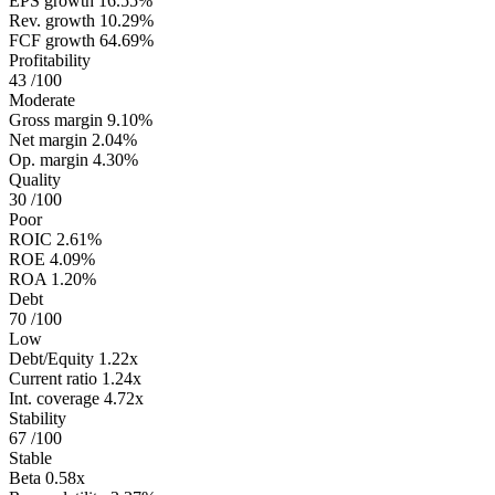
EPS growth
16.55%
Rev. growth
10.29%
FCF growth
64.69%
Profitability
43
/100
Moderate
Gross margin
9.10%
Net margin
2.04%
Op. margin
4.30%
Quality
30
/100
Poor
ROIC
2.61%
ROE
4.09%
ROA
1.20%
Debt
70
/100
Low
Debt/Equity
1.22x
Current ratio
1.24x
Int. coverage
4.72x
Stability
67
/100
Stable
Beta
0.58x