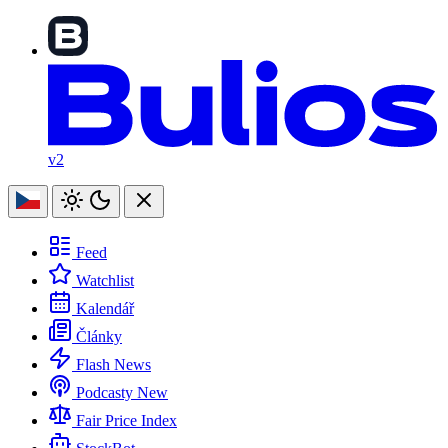
v2
Feed
Watchlist
Kalendář
Články
Flash News
Podcasty
New
Fair Price Index