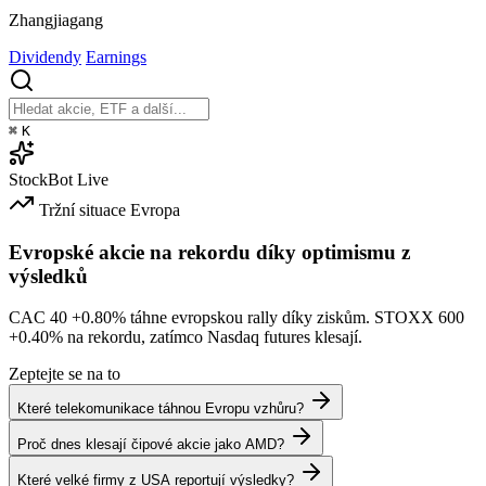
Zhangjiagang
Dividendy
Earnings
⌘
K
StockBot
Live
Tržní situace
Evropa
Evropské akcie na rekordu díky optimismu z
výsledků
CAC 40
+0.80%
táhne evropskou rally díky ziskům. STOXX 600
+0.40%
na rekordu, zatímco Nasdaq futures klesají.
Zeptejte se na to
Které telekomunikace táhnou Evropu vzhůru?
Proč dnes klesají čipové akcie jako AMD?
Které velké firmy z USA reportují výsledky?