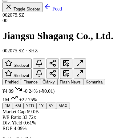
Feed
Toggle Sidebar
002075.SZ
00
Jiangsu Shagang Co., Ltd.
002075.SZ · SHZ
Sledovat
Sledovat
Přehled
Finance
Články
Flash News
Komunita
¥4.09
-0.24%
(-¥0.01)
1M
+22.75%
1M
6M
YTD
1Y
5Y
MAX
Market Cap
¥9.0B
P/E Ratio
33.72x
Div. Yield
0.61%
ROE
4.09%