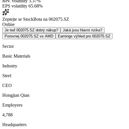
Rev. volatility
3.37%
EPS volatility
65.68%
Zeptejte se StockBota na 002075.SZ
Online
Je teď 002075.SZ dobrý nákup?
Jaká jsou hlavní rizika?
Porovnej 002075.SZ vs AMD
Earnings výhled pro 002075.SZ
Sector
Basic Materials
Industry
Steel
CEO
Hongjian Qian
Employees
4,788
Headquarters