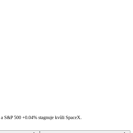
á a S&P 500
+0.04%
stagnuje kvůli SpaceX.