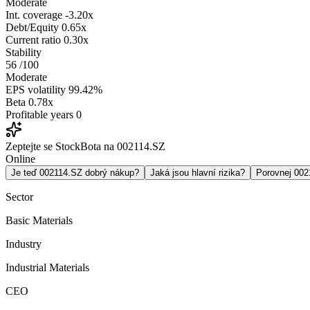
Moderate
Int. coverage
-3.20x
Debt/Equity
0.65x
Current ratio
0.30x
Stability
56
/100
Moderate
EPS volatility
99.42%
Beta
0.78x
Profitable years
0
Zeptejte se StockBota na 002114.SZ
Online
Je teď 002114.SZ dobrý nákup?
Jaká jsou hlavní rizika?
Porovnej 00
Sector
Basic Materials
Industry
Industrial Materials
CEO