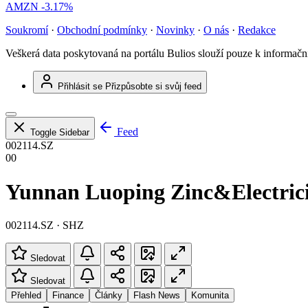
AMZN
-3.17%
Soukromí
·
Obchodní podmínky
·
Novinky
·
O nás
·
Redakce
Veškerá data poskytovaná na portálu Bulios slouží pouze k informač
Přihlásit se
Přizpůsobte si svůj feed
Feed
Toggle Sidebar
002114.SZ
00
Yunnan Luoping Zinc&Electricit
002114.SZ · SHZ
Sledovat
Sledovat
Přehled
Finance
Články
Flash News
Komunita