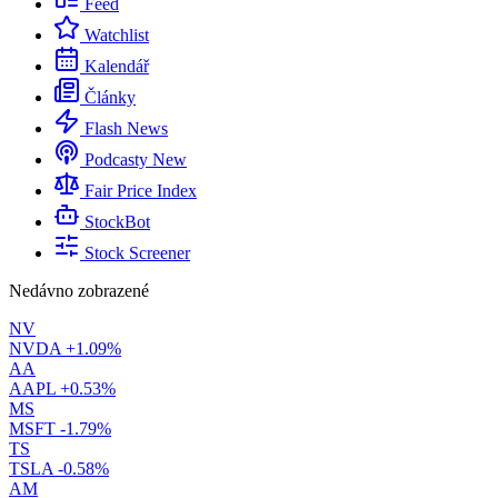
Feed
Watchlist
Kalendář
Články
Flash News
Podcasty
New
Fair Price Index
StockBot
Stock Screener
Nedávno zobrazené
NV
NVDA
+1.09%
AA
AAPL
+0.53%
MS
MSFT
-1.79%
TS
TSLA
-0.58%
AM