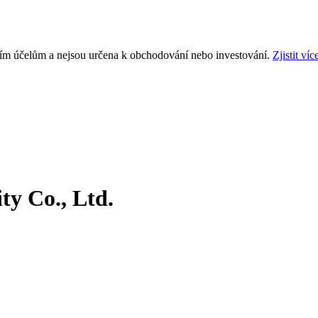
ním účelům a nejsou určena k obchodování nebo investování.
Zjistit víc
y Co., Ltd.