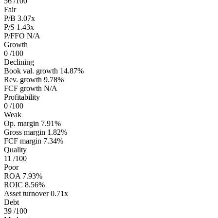
56
/100
Fair
P/B
3.07x
P/S
1.43x
P/FFO
N/A
Growth
0
/100
Declining
Book val. growth
14.87%
Rev. growth
9.78%
FCF growth
N/A
Profitability
0
/100
Weak
Op. margin
7.91%
Gross margin
1.82%
FCF margin
7.34%
Quality
11
/100
Poor
ROA
7.93%
ROIC
8.56%
Asset turnover
0.71x
Debt
39
/100