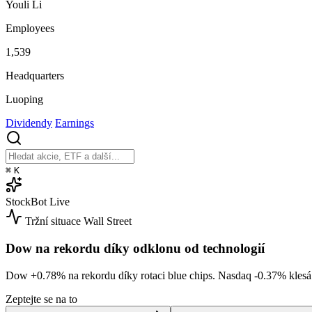
Youli Li
Employees
1,539
Headquarters
Luoping
Dividendy
Earnings
⌘
K
StockBot
Live
Tržní situace
Wall Street
Dow na rekordu díky odklonu od technologií
Dow
+0.78%
na rekordu díky rotaci blue chips. Nasdaq
-0.37%
kles
Zeptejte se na to