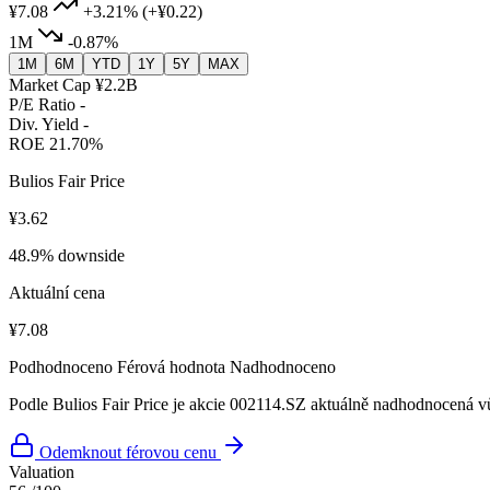
¥7.08
+3.21%
(+¥0.22)
1M
-0.87%
1M
6M
YTD
1Y
5Y
MAX
Market Cap
¥2.2B
P/E Ratio
-
Div. Yield
-
ROE
21.70%
Bulios Fair Price
¥3.62
48.9% downside
Aktuální cena
¥7.08
Podhodnoceno
Férová hodnota
Nadhodnoceno
Podle Bulios Fair Price je akcie 002114.SZ aktuálně nadhodnocená vů
Odemknout férovou cenu
Valuation