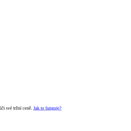
či své tržní ceně.
Jak to funguje?