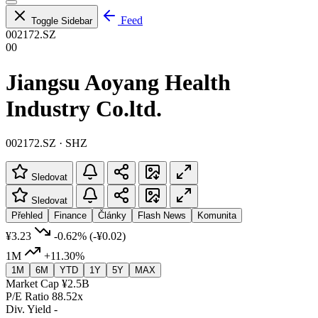
Feed
Toggle Sidebar
002172.SZ
00
Jiangsu Aoyang Health
Industry Co.ltd.
002172.SZ · SHZ
Sledovat
Sledovat
Přehled
Finance
Články
Flash News
Komunita
¥3.23
-0.62%
(-¥0.02)
1M
+11.30%
1M
6M
YTD
1Y
5Y
MAX
Market Cap
¥2.5B
P/E Ratio
88.52x
Div. Yield
-