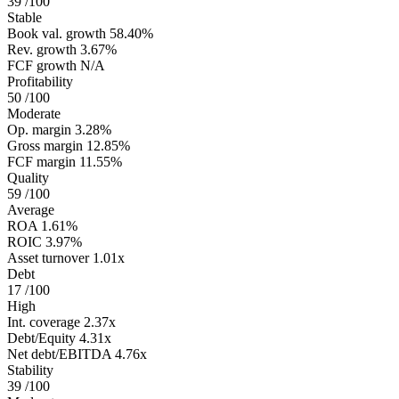
39
/100
Stable
Book val. growth
58.40%
Rev. growth
3.67%
FCF growth
N/A
Profitability
50
/100
Moderate
Op. margin
3.28%
Gross margin
12.85%
FCF margin
11.55%
Quality
59
/100
Average
ROA
1.61%
ROIC
3.97%
Asset turnover
1.01x
Debt
17
/100
High
Int. coverage
2.37x
Debt/Equity
4.31x
Net debt/EBITDA
4.76x
Stability
39
/100