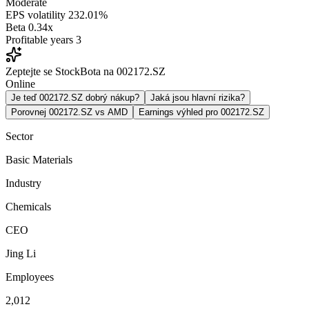
Moderate
EPS volatility
232.01%
Beta
0.34x
Profitable years
3
Zeptejte se StockBota na 002172.SZ
Online
Je teď 002172.SZ dobrý nákup?
Jaká jsou hlavní rizika?
Porovnej 002172.SZ vs AMD
Earnings výhled pro 002172.SZ
Sector
Basic Materials
Industry
Chemicals
CEO
Jing Li
Employees
2,012