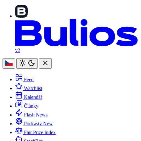
v2
Feed
Watchlist
Kalendář
Články
Flash News
Podcasty
New
Fair Price Index