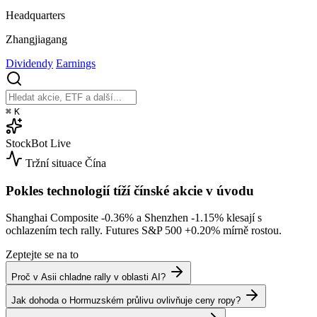
Headquarters
Zhangjiagang
Dividendy
Earnings
⌘
K
StockBot
Live
Tržní situace
Čína
Pokles technologií tíží čínské akcie v úvodu
Shanghai Composite
-0.36%
a Shenzhen
-1.15%
klesají s
ochlazením tech rally. Futures S&P 500
+0.20%
mírně rostou.
Zeptejte se na to
Proč v Asii chladne rally v oblasti AI?
Jak dohoda o Hormuzském průlivu ovlivňuje ceny ropy?