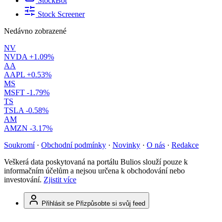
StockBot
Stock Screener
Nedávno zobrazené
NV
NVDA
+1.09%
AA
AAPL
+0.53%
MS
MSFT
-1.79%
TS
TSLA
-0.58%
AM
AMZN
-3.17%
Soukromí
·
Obchodní podmínky
·
Novinky
·
O nás
·
Redakce
Veškerá data poskytovaná na portálu Bulios slouží pouze k
informačním účelům a nejsou určena k obchodování nebo
investování.
Zjistit více
Přihlásit se
Přizpůsobte si svůj feed