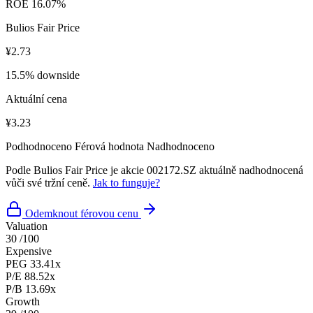
ROE
16.07%
Bulios Fair Price
¥2.73
15.5% downside
Aktuální cena
¥3.23
Podhodnoceno
Férová hodnota
Nadhodnoceno
Podle Bulios Fair Price je akcie 002172.SZ aktuálně nadhodnocená
vůči své tržní ceně.
Jak to funguje?
Odemknout férovou cenu
Valuation
30
/100
Expensive
PEG
33.41x
P/E
88.52x
P/B
13.69x
Growth