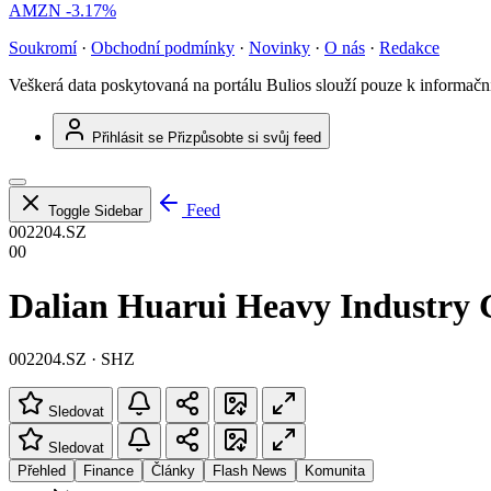
AMZN
-3.17%
Soukromí
·
Obchodní podmínky
·
Novinky
·
O nás
·
Redakce
Veškerá data poskytovaná na portálu Bulios slouží pouze k informač
Přihlásit se
Přizpůsobte si svůj feed
Feed
Toggle Sidebar
002204.SZ
00
Dalian Huarui Heavy Industry 
002204.SZ · SHZ
Sledovat
Sledovat
Přehled
Finance
Články
Flash News
Komunita