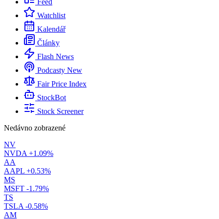
Feed
Watchlist
Kalendář
Články
Flash News
Podcasty
New
Fair Price Index
StockBot
Stock Screener
Nedávno zobrazené
NV
NVDA
+1.09%
AA
AAPL
+0.53%
MS
MSFT
-1.79%
TS
TSLA
-0.58%
AM