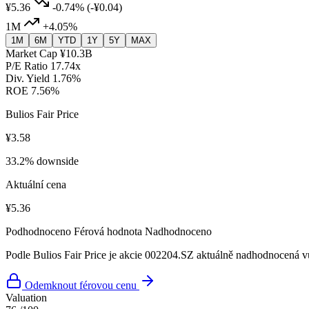
¥5.36
-0.74%
(-¥0.04)
1M
+4.05%
1M
6M
YTD
1Y
5Y
MAX
Market Cap
¥10.3B
P/E Ratio
17.74x
Div. Yield
1.76%
ROE
7.56%
Bulios Fair Price
¥3.58
33.2% downside
Aktuální cena
¥5.36
Podhodnoceno
Férová hodnota
Nadhodnoceno
Podle Bulios Fair Price je akcie 002204.SZ aktuálně nadhodnocená vů
Odemknout férovou cenu
Valuation