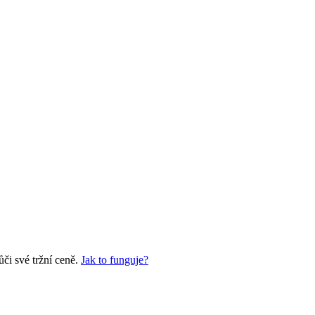
či své tržní ceně.
Jak to funguje?