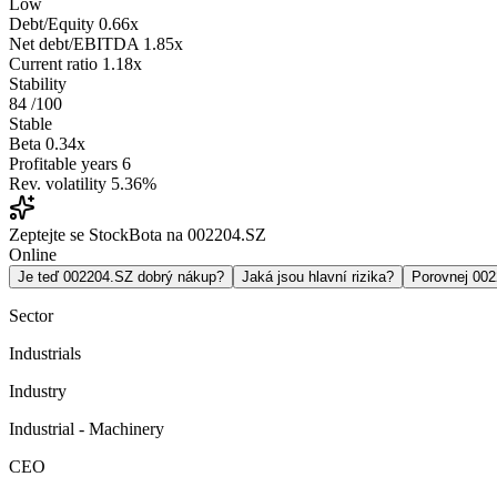
Low
Debt/Equity
0.66x
Net debt/EBITDA
1.85x
Current ratio
1.18x
Stability
84
/100
Stable
Beta
0.34x
Profitable years
6
Rev. volatility
5.36%
Zeptejte se StockBota na 002204.SZ
Online
Je teď 002204.SZ dobrý nákup?
Jaká jsou hlavní rizika?
Porovnej 00
Sector
Industrials
Industry
Industrial - Machinery
CEO