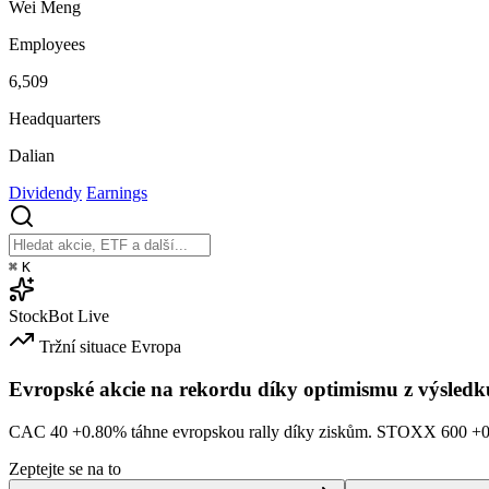
Wei Meng
Employees
6,509
Headquarters
Dalian
Dividendy
Earnings
⌘
K
StockBot
Live
Tržní situace
Evropa
Evropské akcie na rekordu díky optimismu z výsledk
CAC 40
+0.80%
táhne evropskou rally díky ziskům. STOXX 600
+
Zeptejte se na to