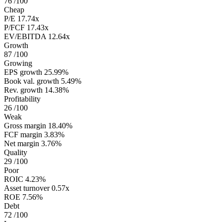
76
/100
Cheap
P/E
17.74x
P/FCF
17.43x
EV/EBITDA
12.64x
Growth
87
/100
Growing
EPS growth
25.99%
Book val. growth
5.49%
Rev. growth
14.38%
Profitability
26
/100
Weak
Gross margin
18.40%
FCF margin
3.83%
Net margin
3.76%
Quality
29
/100
Poor
ROIC
4.23%
Asset turnover
0.57x
ROE
7.56%
Debt
72
/100