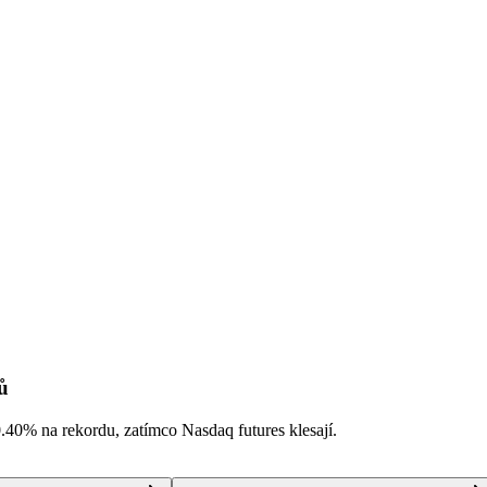
ů
0.40%
na rekordu, zatímco Nasdaq futures klesají.