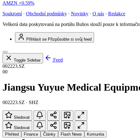
AMZN
+0.59%
Soukromí
·
Obchodní podmínky
·
Novinky
·
O nás
·
Redakce
Veškerá data poskytovaná na portálu Bulios slouží pouze k informač
Přihlásit se
Přizpůsobte si svůj feed
Feed
Toggle Sidebar
002223.SZ
00
Jiangsu Yuyue Medical Equipme
002223.SZ · SHZ
Sledovat
Sledovat
Přehled
Finance
Články
Flash News
Komunita