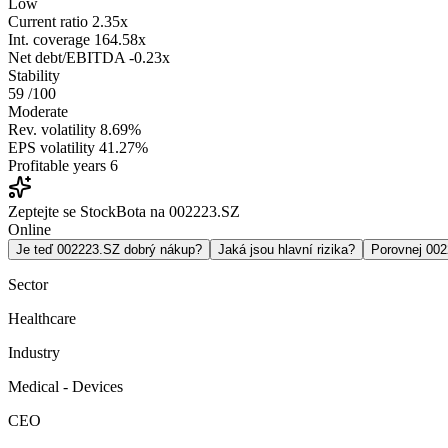
Low
Current ratio
2.35x
Int. coverage
164.58x
Net debt/EBITDA
-0.23x
Stability
59
/100
Moderate
Rev. volatility
8.69%
EPS volatility
41.27%
Profitable years
6
Zeptejte se StockBota na 002223.SZ
Online
Je teď 002223.SZ dobrý nákup?
Jaká jsou hlavní rizika?
Porovnej 00
Sector
Healthcare
Industry
Medical - Devices
CEO