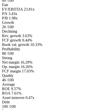
49
/100
Fair
EV/EBITDA
23.81x
P/S
3.43x
P/B
1.98x
Growth
26
/100
Declining
Rev. growth
3.63%
FCF growth
9.44%
Book val. growth
10.33%
Profitability
88
/100
Strong
Net margin
16.29%
Op. margin
16.26%
FCF margin
17.03%
Quality
46
/100
Average
ROE
9.57%
ROA
7.61%
Asset turnover
0.47x
Debt
100
/100