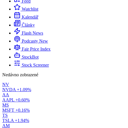
Feed
Watchlist
Kalendář
Články
Flash News
Podcasty
New
Fair Price Index
StockBot
Stock Screener
Nedávno zobrazené
NV
NVDA
+1.09%
AA
AAPL
+0.60%
MS
MSFT
+0.16%
TS
TSLA
+1.94%
AM