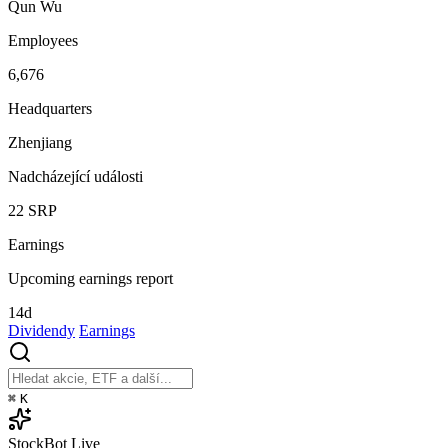
Qun Wu
Employees
6,676
Headquarters
Zhenjiang
Nadcházející události
22
SRP
Earnings
Upcoming earnings report
14d
Dividendy
Earnings
⌘
K
StockBot
Live