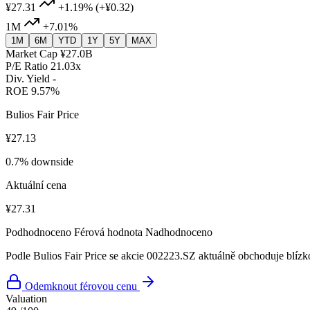
¥27.31
+1.19%
(+¥0.32)
1M
+7.01%
1M
6M
YTD
1Y
5Y
MAX
Market Cap
¥27.0B
P/E Ratio
21.03x
Div. Yield
-
ROE
9.57%
Bulios Fair Price
¥27.13
0.7% downside
Aktuální cena
¥27.31
Podhodnoceno
Férová hodnota
Nadhodnoceno
Podle Bulios Fair Price se akcie 002223.SZ aktuálně obchoduje blízk
Odemknout férovou cenu
Valuation