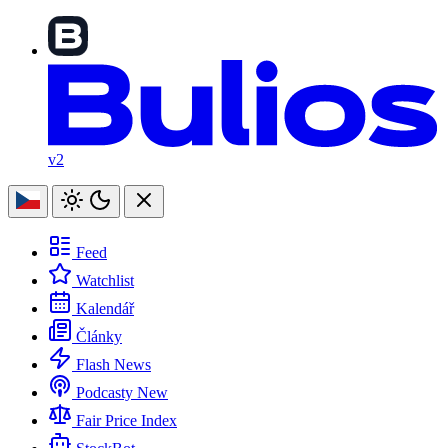
v2
Feed
Watchlist
Kalendář
Články
Flash News
Podcasty
New
Fair Price Index