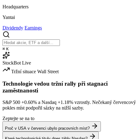
Headquarters
Yantai
Dividendy
Earnings
⌘
K
StockBot
Live
Tržní situace
Wall Street
Technologie vedou tržní rally při stagnaci
zaměstnanosti
S&P 500
+0.60%
a Nasdaq
+1.18%
vzrostly. Nečekaný červencový
pokles míst podpořil sázky na nižší sazby.
Zeptejte se na to
Proč v USA v červenci ubylo pracovních míst?
Které technologické tituly dnes táhly Nasdaq?