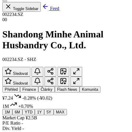
Feed
Toggle Sidebar
002234.SZ
00
Shandong Minhe Animal
Husbandry Co., Ltd.
002234.SZ · SHZ
Sledovat
Sledovat
Přehled
Finance
Články
Flash News
Komunita
¥7.24
-0.28%
(-¥0.02)
1M
+0.70%
1M
6M
YTD
1Y
5Y
MAX
Market Cap
¥2.5B
P/E Ratio
-
Div. Yield
-