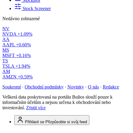
StockBot
Stock Screener
Nedávno zobrazené
NV
NVDA
+1.09%
AA
AAPL
+0.60%
MS
MSFT
+0.16%
TS
TSLA
+1.94%
AM
AMZN
+0.59%
Soukromí
·
Obchodní podmínky
·
Novinky
·
O nás
·
Redakce
Veškerá data poskytovaná na portálu Bulios slouží pouze k
informačním účelům a nejsou určena k obchodování nebo
investování.
Zjistit více
Přihlásit se
Přizpůsobte si svůj feed