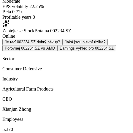
Moderate
EPS volatility
22.25%
Beta
0.72x
Profitable years
0
Zeptejte se StockBota na 002234.SZ
Online
Je teď 002234.SZ dobrý nákup?
Jaká jsou hlavní rizika?
Porovnej 002234.SZ vs AMD
Earnings výhled pro 002234.SZ
Sector
Consumer Defensive
Industry
Agricultural Farm Products
CEO
Xianjun Zhong
Employees
5,370