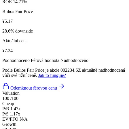
ROE
14.71%
Bulios Fair Price
¥5.17
28.6% downside
Aktuální cena
¥7.24
Podhodnoceno
Férová hodnota
Nadhodnoceno
Podle Bulios Fair Price je akcie 002234.SZ aktuálně nadhodnocená
vůči své tržní ceně.
Jak to funguje?
Odemknout férovou cenu
Valuation
100
/100
Cheap
P/B
1.43x
P/S
1.17x
EV/FFO
N/A
Growth