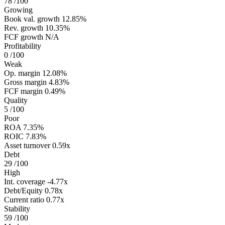
78
/100
Growing
Book val. growth
12.85%
Rev. growth
10.35%
FCF growth
N/A
Profitability
0
/100
Weak
Op. margin
12.08%
Gross margin
4.83%
FCF margin
0.49%
Quality
5
/100
Poor
ROA
7.35%
ROIC
7.83%
Asset turnover
0.59x
Debt
29
/100
High
Int. coverage
-4.77x
Debt/Equity
0.78x
Current ratio
0.77x
Stability
59
/100