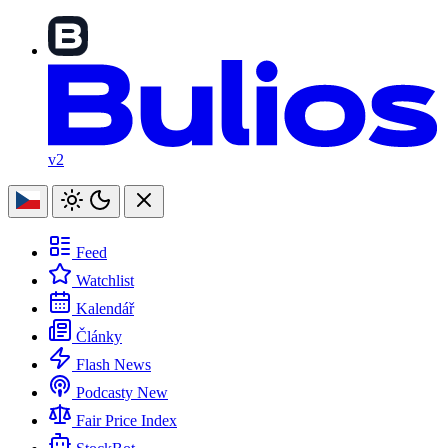
v2
Feed
Watchlist
Kalendář
Články
Flash News
Podcasty
New
Fair Price Index