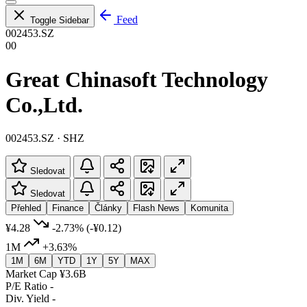
Feed
Toggle Sidebar
002453.SZ
00
Great Chinasoft Technology
Co.,Ltd.
002453.SZ · SHZ
Sledovat
Sledovat
Přehled
Finance
Články
Flash News
Komunita
¥4.28
-2.73%
(-¥0.12)
1M
+3.63%
1M
6M
YTD
1Y
5Y
MAX
Market Cap
¥3.6B
P/E Ratio
-
Div. Yield
-