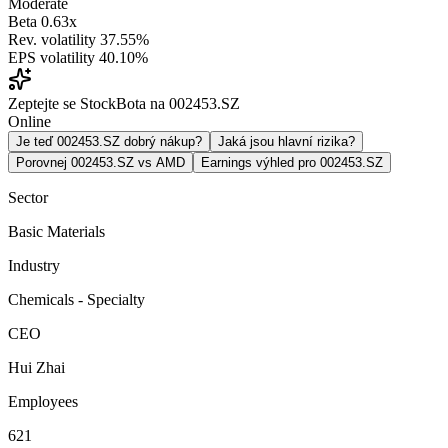
Moderate
Beta
0.63x
Rev. volatility
37.55%
EPS volatility
40.10%
Zeptejte se StockBota na 002453.SZ
Online
Je teď 002453.SZ dobrý nákup?
Jaká jsou hlavní rizika?
Porovnej 002453.SZ vs AMD
Earnings výhled pro 002453.SZ
Sector
Basic Materials
Industry
Chemicals - Specialty
CEO
Hui Zhai
Employees
621