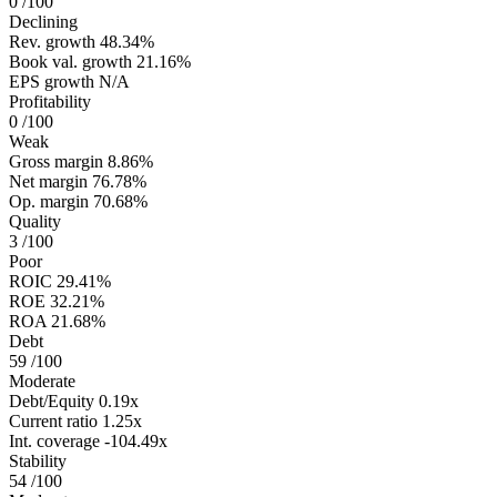
0
/100
Declining
Rev. growth
48.34%
Book val. growth
21.16%
EPS growth
N/A
Profitability
0
/100
Weak
Gross margin
8.86%
Net margin
76.78%
Op. margin
70.68%
Quality
3
/100
Poor
ROIC
29.41%
ROE
32.21%
ROA
21.68%
Debt
59
/100
Moderate
Debt/Equity
0.19x
Current ratio
1.25x
Int. coverage
-104.49x
Stability
54
/100