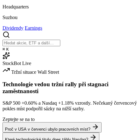
Headquarters
Suzhou
Dividendy
Earnings
⌘
K
StockBot
Live
Tržní situace
Wall Street
Technologie vedou tržní rally při stagnaci
zaměstnanosti
S&P 500
+0.60%
a Nasdaq
+1.18%
vzrostly. Nečekaný červencový
pokles míst podpořil sázky na nižší sazby.
Zeptejte se na to
Proč v USA v červenci ubylo pracovních míst?
Které technologické tituly dnes táhly Nasdaq?