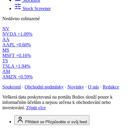
StockBot
Stock Screener
Nedávno zobrazené
NV
NVDA
+1.09%
AA
AAPL
+0.60%
MS
MSFT
+0.16%
TS
TSLA
+1.94%
AM
AMZN
+0.59%
Soukromí
·
Obchodní podmínky
·
Novinky
·
O nás
·
Redakce
Veškerá data poskytovaná na portálu Bulios slouží pouze k
informačním účelům a nejsou určena k obchodování nebo
investování.
Zjistit více
Přihlásit se
Přizpůsobte si svůj feed