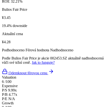
ROE
32.21%
Bulios Fair Price
¥3.45
19.4% downside
Aktuální cena
¥4.28
Podhodnoceno
Férová hodnota
Nadhodnoceno
Podle Bulios Fair Price je akcie 002453.SZ aktuálně nadhodnocená
vůči své tržní ceně.
Jak to funguje?
Odemknout férovou cenu
Valuation
6
/100
Expensive
P/S
9.99x
P/B
4.77x
P/E
N/A
Growth