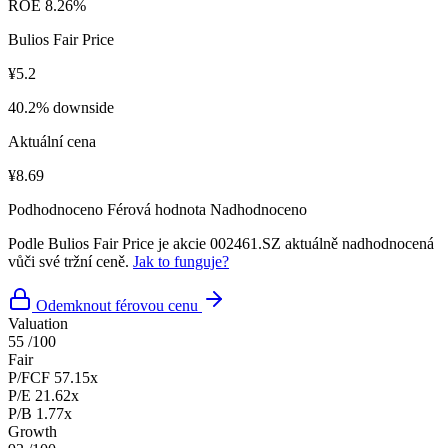
ROE
8.26%
Bulios Fair Price
¥5.2
40.2% downside
Aktuální cena
¥8.69
Podhodnoceno
Férová hodnota
Nadhodnoceno
Podle Bulios Fair Price je akcie 002461.SZ aktuálně nadhodnocená
vůči své tržní ceně.
Jak to funguje?
Odemknout férovou cenu
Valuation
55
/100
Fair
P/FCF
57.15x
P/E
21.62x
P/B
1.77x
Growth