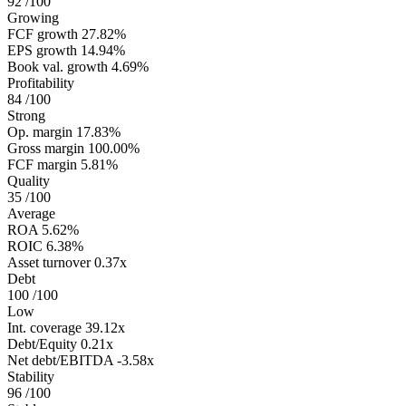
92
/100
Growing
FCF growth
27.82%
EPS growth
14.94%
Book val. growth
4.69%
Profitability
84
/100
Strong
Op. margin
17.83%
Gross margin
100.00%
FCF margin
5.81%
Quality
35
/100
Average
ROA
5.62%
ROIC
6.38%
Asset turnover
0.37x
Debt
100
/100
Low
Int. coverage
39.12x
Debt/Equity
0.21x
Net debt/EBITDA
-3.58x
Stability
96
/100