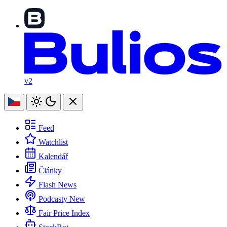
v2
Feed
Watchlist
Kalendář
Články
Flash News
Podcasty
New
Fair Price Index