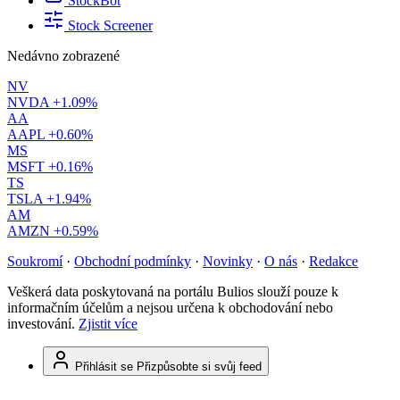
StockBot
Stock Screener
Nedávno zobrazené
NV
NVDA
+1.09%
AA
AAPL
+0.60%
MS
MSFT
+0.16%
TS
TSLA
+1.94%
AM
AMZN
+0.59%
Soukromí
·
Obchodní podmínky
·
Novinky
·
O nás
·
Redakce
Veškerá data poskytovaná na portálu Bulios slouží pouze k
informačním účelům a nejsou určena k obchodování nebo
investování.
Zjistit více
Přihlásit se
Přizpůsobte si svůj feed