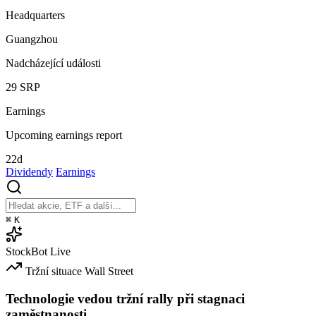
Headquarters
Guangzhou
Nadcházející události
29
SRP
Earnings
Upcoming earnings report
22d
Dividendy
Earnings
⌘
K
StockBot
Live
Tržní situace
Wall Street
Technologie vedou tržní rally při stagnaci
zaměstnanosti