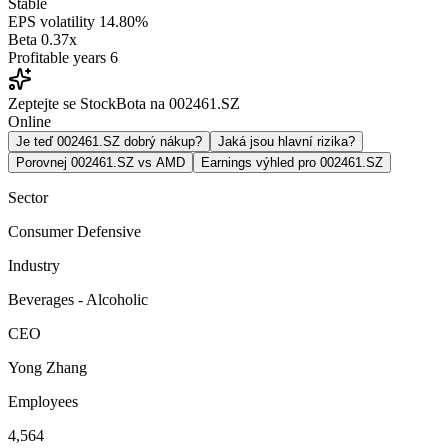
Stable
EPS volatility
14.80%
Beta
0.37x
Profitable years
6
Zeptejte se StockBota na 002461.SZ
Online
Je teď 002461.SZ dobrý nákup?
Jaká jsou hlavní rizika?
Porovnej 002461.SZ vs AMD
Earnings výhled pro 002461.SZ
Sector
Consumer Defensive
Industry
Beverages - Alcoholic
CEO
Yong Zhang
Employees
4,564