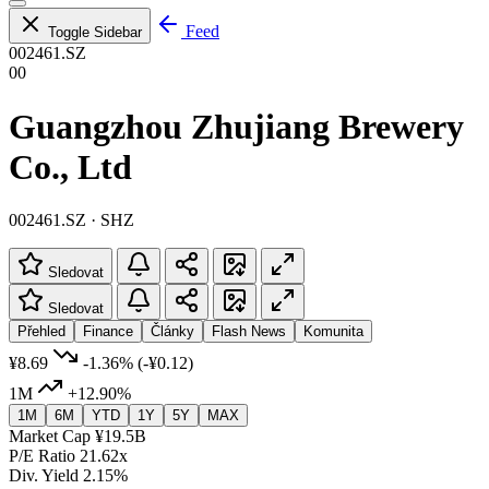
Feed
Toggle Sidebar
002461.SZ
00
Guangzhou Zhujiang Brewery
Co., Ltd
002461.SZ · SHZ
Sledovat
Sledovat
Přehled
Finance
Články
Flash News
Komunita
¥8.69
-1.36%
(-¥0.12)
1M
+12.90%
1M
6M
YTD
1Y
5Y
MAX
Market Cap
¥19.5B
P/E Ratio
21.62x
Div. Yield
2.15%