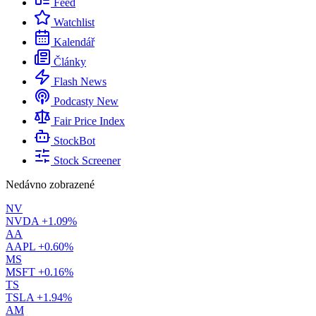
Feed
Watchlist
Kalendář
Články
Flash News
Podcasty
New
Fair Price Index
StockBot
Stock Screener
Nedávno zobrazené
NV
NVDA
+1.09%
AA
AAPL
+0.60%
MS
MSFT
+0.16%
TS
TSLA
+1.94%
AM