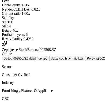
Low
Debt/Equity
0.01x
Net debt/EBITDA
-0.82x
Current ratio
1.60x
Stability
89
/100
Stable
Beta
0.46x
Profitable years
6
Rev. volatility
9.42%
Zeptejte se StockBota na 002508.SZ
Online
Je teď 002508.SZ dobrý nákup?
Jaká jsou hlavní rizika?
Porovnej 00
Sector
Consumer Cyclical
Industry
Furnishings, Fixtures & Appliances
CEO