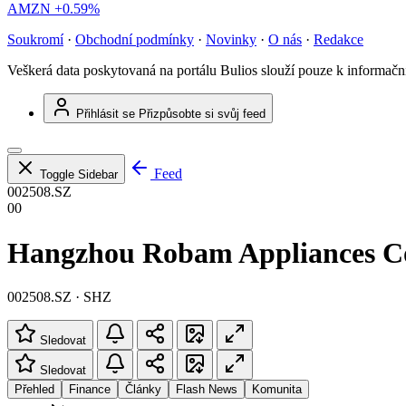
AMZN
+0.59%
Soukromí
·
Obchodní podmínky
·
Novinky
·
O nás
·
Redakce
Veškerá data poskytovaná na portálu Bulios slouží pouze k informač
Přihlásit se
Přizpůsobte si svůj feed
Feed
Toggle Sidebar
002508.SZ
00
Hangzhou Robam Appliances Co
002508.SZ · SHZ
Sledovat
Sledovat
Přehled
Finance
Články
Flash News
Komunita