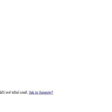
či své tržní ceně.
Jak to funguje?