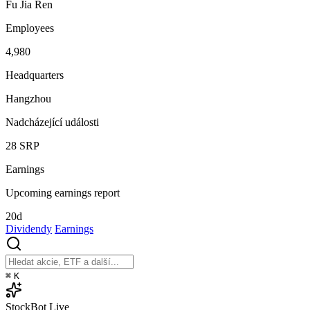
Fu Jia Ren
Employees
4,980
Headquarters
Hangzhou
Nadcházející události
28
SRP
Earnings
Upcoming earnings report
20d
Dividendy
Earnings
⌘
K
StockBot
Live