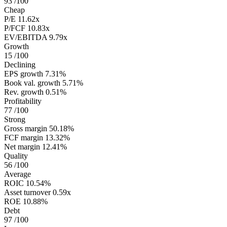
93
/100
Cheap
P/E
11.62x
P/FCF
10.83x
EV/EBITDA
9.79x
Growth
15
/100
Declining
EPS growth
7.31%
Book val. growth
5.71%
Rev. growth
0.51%
Profitability
77
/100
Strong
Gross margin
50.18%
FCF margin
13.32%
Net margin
12.41%
Quality
56
/100
Average
ROIC
10.54%
Asset turnover
0.59x
ROE
10.88%
Debt
97
/100