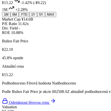
¥15.22
-1.42%
(-¥0.22)
1M
+2.28%
1M
6M
YTD
1Y
5Y
MAX
Market Cap
¥14.6B
P/E Ratio
11.62x
Div. Yield
-
ROE
10.88%
Bulios Fair Price
¥22.19
45.8% upside
Aktuální cena
¥15.22
Podhodnoceno
Férová hodnota
Nadhodnoceno
Podle Bulios Fair Price je akcie 002508.SZ aktuálně podhodnocená vů
Odemknout férovou cenu
Valuation