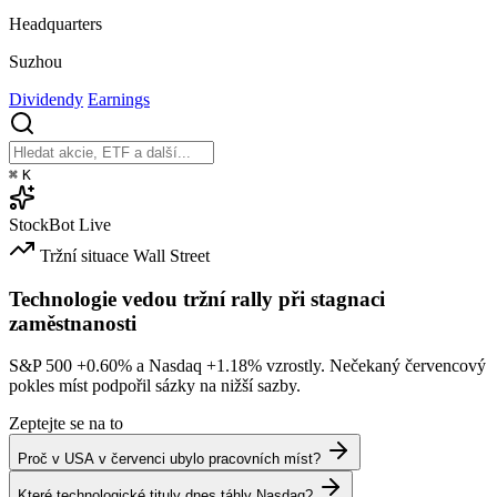
Headquarters
Suzhou
Dividendy
Earnings
⌘
K
StockBot
Live
Tržní situace
Wall Street
Technologie vedou tržní rally při stagnaci
zaměstnanosti
S&P 500
+0.60%
a Nasdaq
+1.18%
vzrostly. Nečekaný červencový
pokles míst podpořil sázky na nižší sazby.
Zeptejte se na to
Proč v USA v červenci ubylo pracovních míst?
Které technologické tituly dnes táhly Nasdaq?