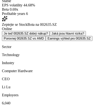
Stable
EPS volatility
44.68%
Beta
0.69x
Profitable years
6
Zeptejte se StockBota na 002635.SZ
Online
Je teď 002635.SZ dobrý nákup?
Jaká jsou hlavní rizika?
Porovnej 002635.SZ vs AMD
Earnings výhled pro 002635.SZ
Sector
Technology
Industry
Computer Hardware
CEO
Li Lu
Employees
6,040