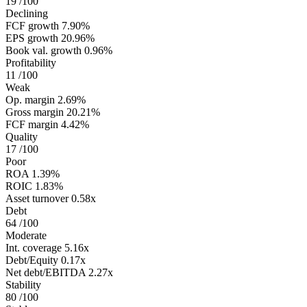
19
/100
Declining
FCF growth
7.90%
EPS growth
20.96%
Book val. growth
0.96%
Profitability
11
/100
Weak
Op. margin
2.69%
Gross margin
20.21%
FCF margin
4.42%
Quality
17
/100
Poor
ROA
1.39%
ROIC
1.83%
Asset turnover
0.58x
Debt
64
/100
Moderate
Int. coverage
5.16x
Debt/Equity
0.17x
Net debt/EBITDA
2.27x
Stability
80
/100