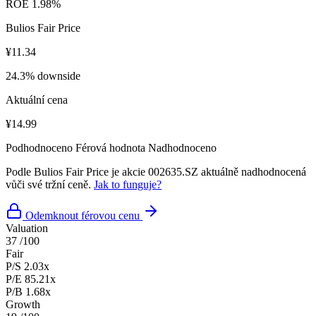
ROE
1.98%
Bulios Fair Price
¥11.34
24.3% downside
Aktuální cena
¥14.99
Podhodnoceno
Férová hodnota
Nadhodnoceno
Podle Bulios Fair Price je akcie 002635.SZ aktuálně nadhodnocená
vůči své tržní ceně.
Jak to funguje?
Odemknout férovou cenu
Valuation
37
/100
Fair
P/S
2.03x
P/E
85.21x
P/B
1.68x
Growth