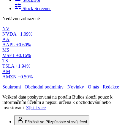
StockBot
Stock Screener
Nedávno zobrazené
NV
NVDA
+1.09%
AA
AAPL
+0.60%
MS
MSFT
+0.16%
TS
TSLA
+1.94%
AM
AMZN
+0.59%
Soukromí
·
Obchodní podmínky
·
Novinky
·
O nás
·
Redakce
Veškerá data poskytovaná na portálu Bulios slouží pouze k
informačním účelům a nejsou určena k obchodování nebo
investování.
Zjistit více
Přihlásit se
Přizpůsobte si svůj feed