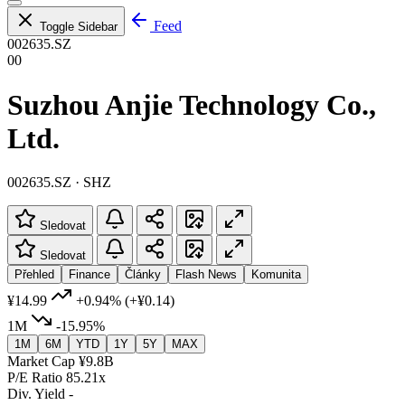
Feed
Toggle Sidebar
002635.SZ
00
Suzhou Anjie Technology Co.,
Ltd.
002635.SZ · SHZ
Sledovat
Sledovat
Přehled
Finance
Články
Flash News
Komunita
¥14.99
+0.94%
(+¥0.14)
1M
-15.95%
1M
6M
YTD
1Y
5Y
MAX
Market Cap
¥9.8B
P/E Ratio
85.21x
Div. Yield
-