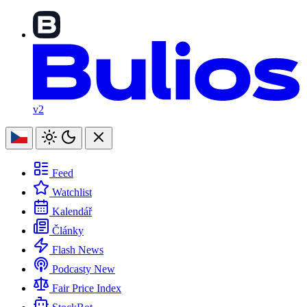
v2
Feed
Watchlist
Kalendář
Články
Flash News
Podcasty
New
Fair Price Index