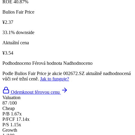
ROE
40.87%
Bulios Fair Price
¥2.37
33.1% downside
Aktuální cena
¥3.54
Podhodnoceno
Férová hodnota
Nadhodnoceno
Podle Bulios Fair Price je akcie 002672.SZ aktuálně nadhodnocená
vůči své tržní ceně.
Jak to funguje?
Odemknout férovou cenu
Valuation
87
/100
Cheap
P/B
1.67x
P/FCF
17.14x
P/S
1.15x
Growth