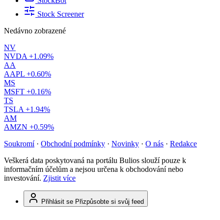
StockBot
Stock Screener
Nedávno zobrazené
NV
NVDA
+1.09%
AA
AAPL
+0.60%
MS
MSFT
+0.16%
TS
TSLA
+1.94%
AM
AMZN
+0.59%
Soukromí
·
Obchodní podmínky
·
Novinky
·
O nás
·
Redakce
Veškerá data poskytovaná na portálu Bulios slouží pouze k
informačním účelům a nejsou určena k obchodování nebo
investování.
Zjistit více
Přihlásit se
Přizpůsobte si svůj feed