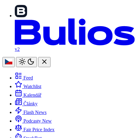
v2
Feed
Watchlist
Kalendář
Články
Flash News
Podcasty
New
Fair Price Index