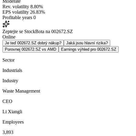
Moderate
Rev. volatility
8.80%
EPS volatility
26.83%
Profitable years
0
Zeptejte se StockBota na 002672.SZ
Online
Je teď 002672.SZ dobrý nákup?
Jaká jsou hlavní rizika?
Porovnej 002672.SZ vs AMD
Earnings výhled pro 002672.SZ
Sector
Industrials
Industry
Waste Management
CEO
Li Xiangli
Employees
3,893