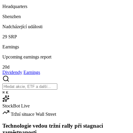
Headquarters
Shenzhen
Nadcházející události
29
SRP
Earnings
Upcoming earnings report
20d
Dividendy
Earnings
⌘
K
StockBot
Live
Tržní situace
Wall Street
Technologie vedou tržní rally při stagnaci
zaměstnanosti