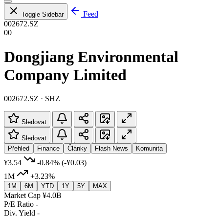
Feed
Toggle Sidebar
002672.SZ
00
Dongjiang Environmental
Company Limited
002672.SZ · SHZ
Sledovat
Sledovat
Přehled
Finance
Články
Flash News
Komunita
¥3.54
-0.84%
(-¥0.03)
1M
+3.23%
1M
6M
YTD
1Y
5Y
MAX
Market Cap
¥4.0B
P/E Ratio
-
Div. Yield
-