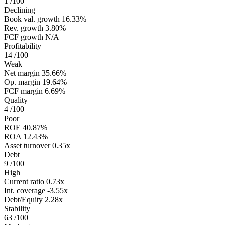
1
/100
Declining
Book val. growth
16.33%
Rev. growth
3.80%
FCF growth
N/A
Profitability
14
/100
Weak
Net margin
35.66%
Op. margin
19.64%
FCF margin
6.69%
Quality
4
/100
Poor
ROE
40.87%
ROA
12.43%
Asset turnover
0.35x
Debt
9
/100
High
Current ratio
0.73x
Int. coverage
-3.55x
Debt/Equity
2.28x
Stability
63
/100