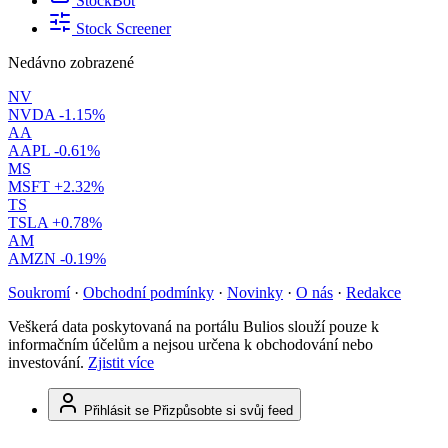
StockBot
Stock Screener
Nedávno zobrazené
NV
NVDA
-1.15%
AA
AAPL
-0.61%
MS
MSFT
+2.32%
TS
TSLA
+0.78%
AM
AMZN
-0.19%
Soukromí
·
Obchodní podmínky
·
Novinky
·
O nás
·
Redakce
Veškerá data poskytovaná na portálu Bulios slouží pouze k
informačním účelům a nejsou určena k obchodování nebo
investování.
Zjistit více
Přihlásit se
Přizpůsobte si svůj feed