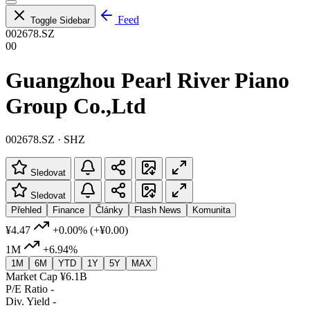
Feed
Toggle Sidebar
002678.SZ
00
Guangzhou Pearl River Piano
Group Co.,Ltd
002678.SZ · SHZ
Sledovat
Sledovat
Přehled
Finance
Články
Flash News
Komunita
¥4.47
+0.00%
(+¥0.00)
1M
+6.94%
1M
6M
YTD
1Y
5Y
MAX
Market Cap
¥6.1B
P/E Ratio
-
Div. Yield
-