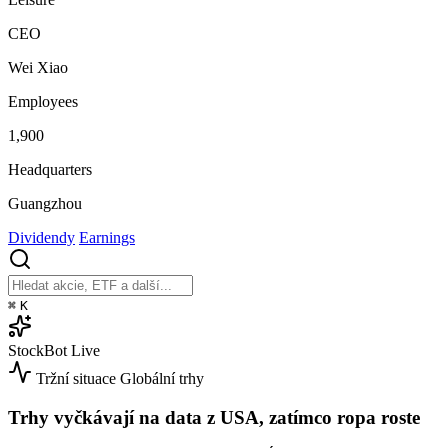
CEO
Wei Xiao
Employees
1,900
Headquarters
Guangzhou
Dividendy
Earnings
⌘
K
StockBot
Live
Tržní situace
Globální trhy
Trhy vyčkávají na data z USA, zatímco ropa roste