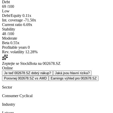
Debt
69
/100
Low
Debt/Equity
0.11x
Int. coverage
-71.50x
Current ratio
6.69x
Stability
48
/100
Moderate
Beta
0.55x
Profitable years
0
Rev. volatility
12.28%
Zeptejte se StockBota na 002678.SZ
Online
Je teď 002678.SZ dobrý nákup?
Jaká jsou hlavní rizika?
Porovnej 002678.SZ vs AMD
Earnings výhled pro 002678.SZ
Sector
Consumer Cyclical
Industry
Leisure