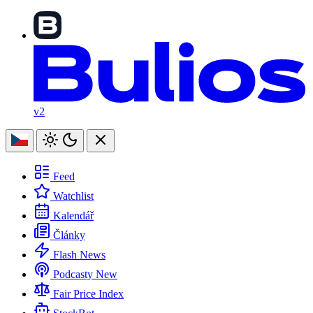
v2
Feed
Watchlist
Kalendář
Články
Flash News
Podcasty
New
Fair Price Index