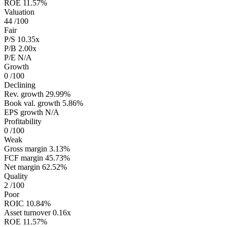
ROE
11.57%
Valuation
44
/100
Fair
P/S
10.35x
P/B
2.00x
P/E
N/A
Growth
0
/100
Declining
Rev. growth
29.99%
Book val. growth
5.86%
EPS growth
N/A
Profitability
0
/100
Weak
Gross margin
3.13%
FCF margin
45.73%
Net margin
62.52%
Quality
2
/100
Poor
ROIC
10.84%
Asset turnover
0.16x
ROE
11.57%