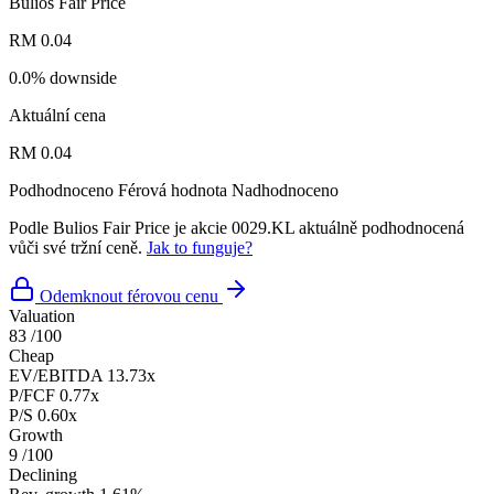
Bulios Fair Price
RM 0.04
0.0% downside
Aktuální cena
RM 0.04
Podhodnoceno
Férová hodnota
Nadhodnoceno
Podle Bulios Fair Price je akcie 0029.KL aktuálně podhodnocená
vůči své tržní ceně.
Jak to funguje?
Odemknout férovou cenu
Valuation
83
/100
Cheap
EV/EBITDA
13.73x
P/FCF
0.77x
P/S
0.60x
Growth
9
/100
Declining