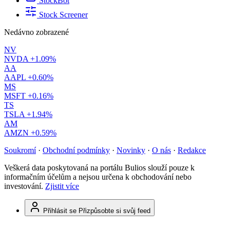
StockBot
Stock Screener
Nedávno zobrazené
NV
NVDA
+1.09%
AA
AAPL
+0.60%
MS
MSFT
+0.16%
TS
TSLA
+1.94%
AM
AMZN
+0.59%
Soukromí
·
Obchodní podmínky
·
Novinky
·
O nás
·
Redakce
Veškerá data poskytovaná na portálu Bulios slouží pouze k
informačním účelům a nejsou určena k obchodování nebo
investování.
Zjistit více
Přihlásit se
Přizpůsobte si svůj feed