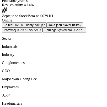
Profitable years
0
Rev. volatility
4.14%
Zeptejte se StockBota na 0029.KL
Online
Je teď 0029.KL dobrý nákup?
Jaká jsou hlavní rizika?
Porovnej 0029.KL vs AMD
Earnings výhled pro 0029.KL
Sector
Industrials
Industry
Conglomerates
CEO
Major Wah Chong Lee
Employees
3,584
Headquarters