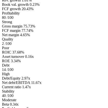
Rev. growth
1.61%
Book val. growth
0.23%
FCF growth
20.43%
Profitability
80
/100
Strong
Gross margin
75.73%
FCF margin
77.74%
Net margin
4.65%
Quality
2
/100
Poor
ROIC
37.68%
Asset turnover
0.16x
ROE
3.34%
Debt
14
/100
High
Debt/Equity
2.97x
Net debt/EBITDA
11.67x
Current ratio
1.47x
Stability
40
/100
Moderate
Beta
0.34x