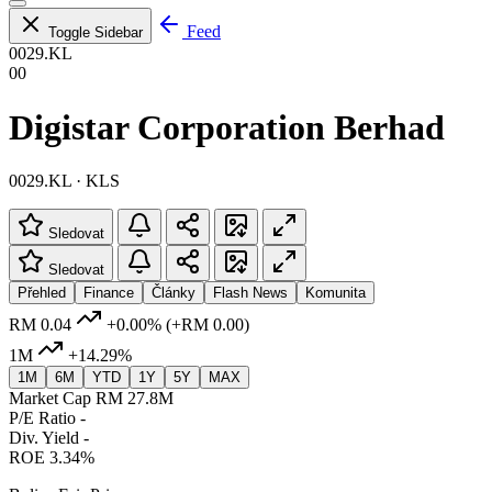
Feed
Toggle Sidebar
0029.KL
00
Digistar Corporation Berhad
0029.KL · KLS
Sledovat
Sledovat
Přehled
Finance
Články
Flash News
Komunita
RM 0.04
+0.00%
(+RM 0.00)
1M
+14.29%
1M
6M
YTD
1Y
5Y
MAX
Market Cap
RM 27.8M
P/E Ratio
-
Div. Yield
-
ROE
3.34%