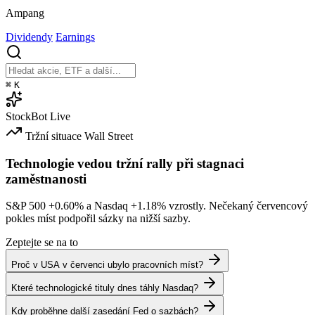
Ampang
Dividendy
Earnings
⌘
K
StockBot
Live
Tržní situace
Wall Street
Technologie vedou tržní rally při stagnaci
zaměstnanosti
S&P 500
+0.60%
a Nasdaq
+1.18%
vzrostly. Nečekaný červencový
pokles míst podpořil sázky na nižší sazby.
Zeptejte se na to
Proč v USA v červenci ubylo pracovních míst?
Které technologické tituly dnes táhly Nasdaq?
Kdy proběhne další zasedání Fed o sazbách?