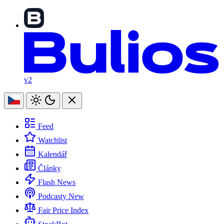
v2
Feed
Watchlist
Kalendář
Články
Flash News
Podcasty
New
Fair Price Index