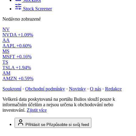
StockBot
Stock Screener
Nedávno zobrazené
NV
NVDA
+1.09%
AA
AAPL
+0.60%
MS
MSFT
+0.16%
TS
TSLA
+1.94%
AM
AMZN
+0.59%
Soukromí
·
Obchodní podmínky
·
Novinky
·
O nás
·
Redakce
Veškerá data poskytovaná na portálu Bulios slouží pouze k
informačním účelům a nejsou určena k obchodování nebo
investování.
Zjistit více
Přihlásit se
Přizpůsobte si svůj feed