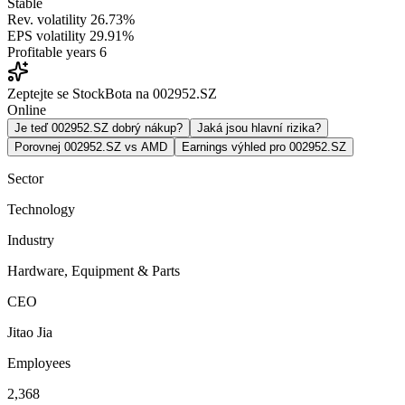
Stable
Rev. volatility
26.73%
EPS volatility
29.91%
Profitable years
6
Zeptejte se StockBota na 002952.SZ
Online
Je teď 002952.SZ dobrý nákup?
Jaká jsou hlavní rizika?
Porovnej 002952.SZ vs AMD
Earnings výhled pro 002952.SZ
Sector
Technology
Industry
Hardware, Equipment & Parts
CEO
Jitao Jia
Employees
2,368