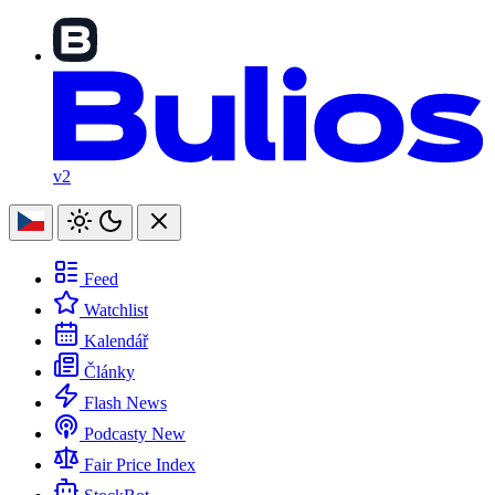
v2
Feed
Watchlist
Kalendář
Články
Flash News
Podcasty
New
Fair Price Index