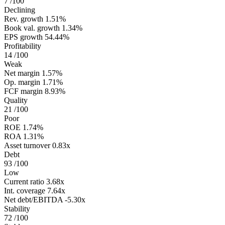
7
/100
Declining
Rev. growth
1.51%
Book val. growth
1.34%
EPS growth
54.44%
Profitability
14
/100
Weak
Net margin
1.57%
Op. margin
1.71%
FCF margin
8.93%
Quality
21
/100
Poor
ROE
1.74%
ROA
1.31%
Asset turnover
0.83x
Debt
93
/100
Low
Current ratio
3.68x
Int. coverage
7.64x
Net debt/EBITDA
-5.30x
Stability
72
/100