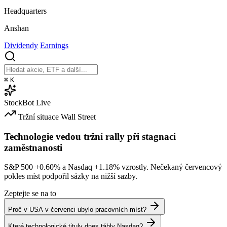
Headquarters
Anshan
Dividendy
Earnings
⌘
K
StockBot
Live
Tržní situace
Wall Street
Technologie vedou tržní rally při stagnaci
zaměstnanosti
S&P 500
+0.60%
a Nasdaq
+1.18%
vzrostly. Nečekaný červencový
pokles míst podpořil sázky na nižší sazby.
Zeptejte se na to
Proč v USA v červenci ubylo pracovních míst?
Které technologické tituly dnes táhly Nasdaq?