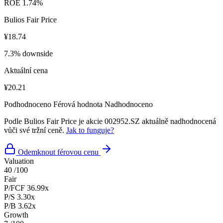
ROE
1.74%
Bulios Fair Price
¥18.74
7.3% downside
Aktuální cena
¥20.21
Podhodnoceno
Férová hodnota
Nadhodnoceno
Podle Bulios Fair Price je akcie 002952.SZ aktuálně nadhodnocená
vůči své tržní ceně.
Jak to funguje?
Odemknout férovou cenu
Valuation
40
/100
Fair
P/FCF
36.99x
P/S
3.30x
P/B
3.62x
Growth