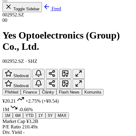
Feed
Toggle Sidebar
002952.SZ
00
Yes Optoelectronics (Group)
Co., Ltd.
002952.SZ · SHZ
Sledovat
Sledovat
Přehled
Finance
Články
Flash News
Komunita
¥20.21
+2.75%
(+¥0.54)
1M
-0.66%
1M
6M
YTD
1Y
5Y
MAX
Market Cap
¥3.2B
P/E Ratio
210.49x
Div. Yield
-