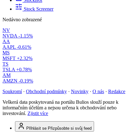
StockBot
Stock Screener
Nedávno zobrazené
NV
NVDA
-1.15%
AA
AAPL
-0.61%
MS
MSFT
+2.32%
TS
TSLA
+0.78%
AM
AMZN
-0.19%
Soukromí
·
Obchodní podmínky
·
Novinky
·
O nás
·
Redakce
Veškerá data poskytovaná na portálu Bulios slouží pouze k
informačním účelům a nejsou určena k obchodování nebo
investování.
Zjistit více
Přihlásit se
Přizpůsobte si svůj feed