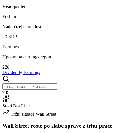
Headquarters
Foshan
Nadcházející události
29
SRP
Earnings
Upcoming earnings report
22d
Dividendy
Earnings
⌘
K
StockBot
Live
Tržní situace
Wall Street
Wall Street roste po slabé zprávě z trhu práce