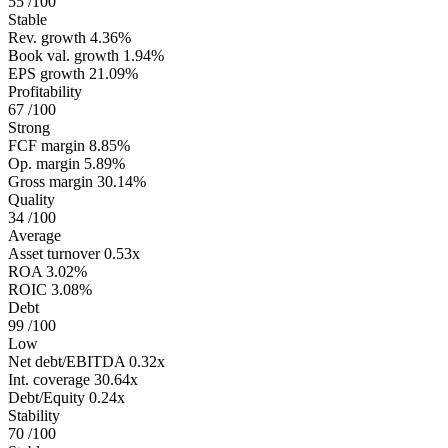
55
/100
Stable
Rev. growth
4.36%
Book val. growth
1.94%
EPS growth
21.09%
Profitability
67
/100
Strong
FCF margin
8.85%
Op. margin
5.89%
Gross margin
30.14%
Quality
34
/100
Average
Asset turnover
0.53x
ROA
3.02%
ROIC
3.08%
Debt
99
/100
Low
Net debt/EBITDA
0.32x
Int. coverage
30.64x
Debt/Equity
0.24x
Stability
70
/100