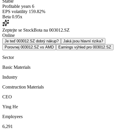
Stable
Profitable years
6
EPS volatility
159.82%
Beta
0.95x
Zeptejte se StockBota na 003012.SZ
Online
Je teď 003012.SZ dobrý nákup?
Jaká jsou hlavní rizika?
Porovnej 003012.SZ vs AMD
Earnings výhled pro 003012.SZ
Sector
Basic Materials
Industry
Construction Materials
CEO
Ying He
Employees
6,291