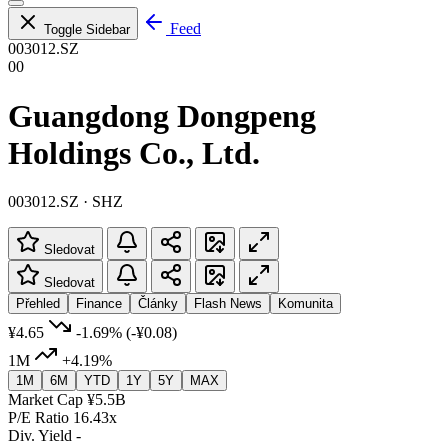
Feed
Toggle Sidebar
003012.SZ
00
Guangdong Dongpeng
Holdings Co., Ltd.
003012.SZ · SHZ
Sledovat
Sledovat
Přehled
Finance
Články
Flash News
Komunita
¥4.65
-1.69%
(-¥0.08)
1M
+4.19%
1M
6M
YTD
1Y
5Y
MAX
Market Cap
¥5.5B
P/E Ratio
16.43x
Div. Yield
-