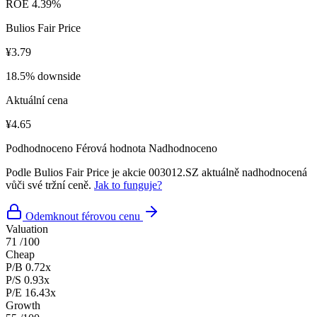
ROE
4.39%
Bulios Fair Price
¥3.79
18.5% downside
Aktuální cena
¥4.65
Podhodnoceno
Férová hodnota
Nadhodnoceno
Podle Bulios Fair Price je akcie 003012.SZ aktuálně nadhodnocená
vůči své tržní ceně.
Jak to funguje?
Odemknout férovou cenu
Valuation
71
/100
Cheap
P/B
0.72x
P/S
0.93x
P/E
16.43x
Growth