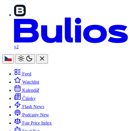
v2
Feed
Watchlist
Kalendář
Články
Flash News
Podcasty
New
Fair Price Index