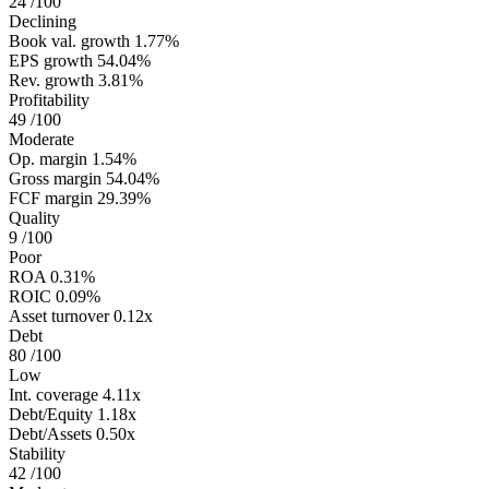
24
/100
Declining
Book val. growth
1.77%
EPS growth
54.04%
Rev. growth
3.81%
Profitability
49
/100
Moderate
Op. margin
1.54%
Gross margin
54.04%
FCF margin
29.39%
Quality
9
/100
Poor
ROA
0.31%
ROIC
0.09%
Asset turnover
0.12x
Debt
80
/100
Low
Int. coverage
4.11x
Debt/Equity
1.18x
Debt/Assets
0.50x
Stability
42
/100