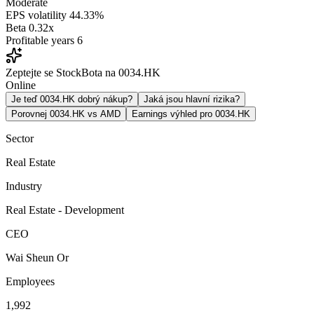
Moderate
EPS volatility
44.33%
Beta
0.32x
Profitable years
6
Zeptejte se StockBota na 0034.HK
Online
Je teď 0034.HK dobrý nákup?
Jaká jsou hlavní rizika?
Porovnej 0034.HK vs AMD
Earnings výhled pro 0034.HK
Sector
Real Estate
Industry
Real Estate - Development
CEO
Wai Sheun Or
Employees
1,992