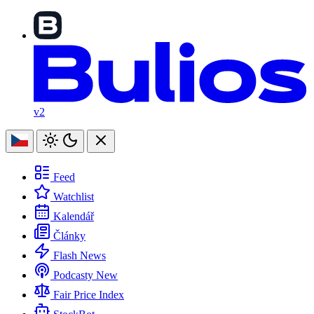
v2
Feed
Watchlist
Kalendář
Články
Flash News
Podcasty
New
Fair Price Index