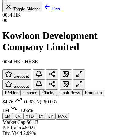
Feed
Toggle Sidebar
0034.HK
00
Kowloon Development
Company Limited
0034.HK · HKSE
Sledovat
Sledovat
Přehled
Finance
Články
Flash News
Komunita
$4.76
+0.63%
(+$0.03)
1M
-1.66%
1M
6M
YTD
1Y
5Y
MAX
Market Cap
$6.1B
P/E Ratio
46.92x
Div. Yield
2.99%