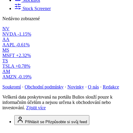
StockBot
Stock Screener
Nedávno zobrazené
NV
NVDA
-1.15%
AA
AAPL
-0.61%
MS
MSFT
+2.32%
TS
TSLA
+0.78%
AM
AMZN
-0.19%
Soukromí
·
Obchodní podmínky
·
Novinky
·
O nás
·
Redakce
Veškerá data poskytovaná na portálu Bulios slouží pouze k
informačním účelům a nejsou určena k obchodování nebo
investování.
Zjistit více
Přihlásit se
Přizpůsobte si svůj feed