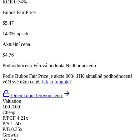
ROE
0.74%
Bulios Fair Price
$5.47
14.9% upside
Aktuální cena
$4.76
Podhodnoceno
Férová hodnota
Nadhodnoceno
Podle Bulios Fair Price je akcie 0034.HK aktuálně podhodnocená
vůči své tržní ceně.
Jak to funguje?
Odemknout férovou cenu
Valuation
100
/100
Cheap
P/FCF
4.21x
P/S
1.24x
P/B
0.35x
Growth