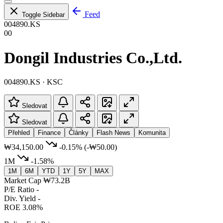
Feed
Toggle Sidebar
004890.KS
00
Dongil Industries Co.,Ltd.
004890.KS · KSC
Sledovat
Sledovat
Přehled
Finance
Články
Flash News
Komunita
₩34,150.00
-0.15%
(-₩50.00)
1M
-1.58%
1M
6M
YTD
1Y
5Y
MAX
Market Cap
₩73.2B
P/E Ratio
-
Div. Yield
-
ROE
3.08%