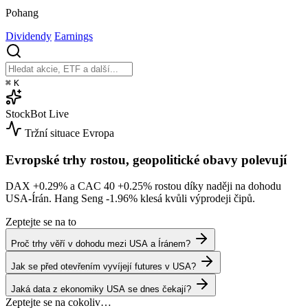
Pohang
Dividendy
Earnings
⌘
K
StockBot
Live
Tržní situace
Evropa
Evropské trhy rostou, geopolitické obavy polevují
DAX
+0.29%
a CAC 40
+0.25%
rostou díky naději na dohodu
USA-Írán. Hang Seng
-1.96%
klesá kvůli výprodeji čipů.
Zeptejte se na to
Proč trhy věří v dohodu mezi USA a Íránem?
Jak se před otevřením vyvíjejí futures v USA?
Jaká data z ekonomiky USA se dnes čekají?