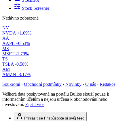
StockBot
Stock Screener
Nedávno zobrazené
NV
NVDA
+1.09%
AA
AAPL
+0.53%
MS
MSFT
-1.79%
TS
TSLA
-0.58%
AM
AMZN
-3.17%
Soukromí
·
Obchodní podmínky
·
Novinky
·
O nás
·
Redakce
Veškerá data poskytovaná na portálu Bulios slouží pouze k
informačním účelům a nejsou určena k obchodování nebo
investování.
Zjistit více
Přihlásit se
Přizpůsobte si svůj feed