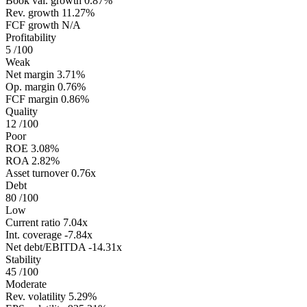
Book val. growth
0.87%
Rev. growth
11.27%
FCF growth
N/A
Profitability
5
/100
Weak
Net margin
3.71%
Op. margin
0.76%
FCF margin
0.86%
Quality
12
/100
Poor
ROE
3.08%
ROA
2.82%
Asset turnover
0.76x
Debt
80
/100
Low
Current ratio
7.04x
Int. coverage
-7.84x
Net debt/EBITDA
-14.31x
Stability
45
/100
Moderate
Rev. volatility
5.29%