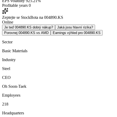
EPS volatility
925.21%
Profitable years
0
Zeptejte se StockBota na 004890.KS
Online
Je teď 004890.KS dobrý nákup?
Jaká jsou hlavní rizika?
Porovnej 004890.KS vs AMD
Earnings výhled pro 004890.KS
Sector
Basic Materials
Industry
Steel
CEO
Oh Soon-Taek
Employees
218
Headquarters