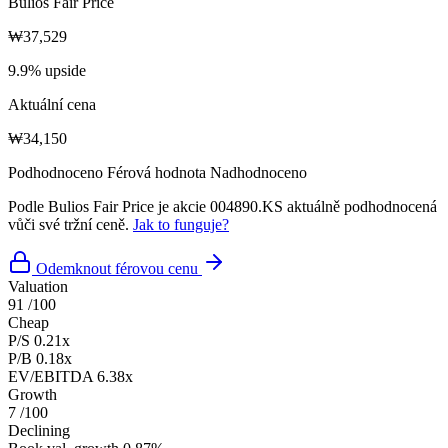
Bulios Fair Price
₩37,529
9.9% upside
Aktuální cena
₩34,150
Podhodnoceno
Férová hodnota
Nadhodnoceno
Podle Bulios Fair Price je akcie 004890.KS aktuálně podhodnocená
vůči své tržní ceně.
Jak to funguje?
Odemknout férovou cenu
Valuation
91
/100
Cheap
P/S
0.21x
P/B
0.18x
EV/EBITDA
6.38x
Growth
7
/100
Declining