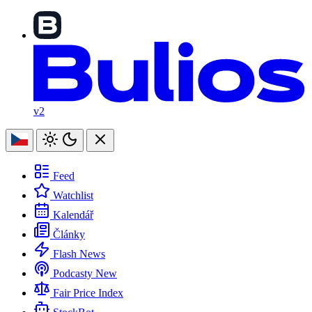
v2
Feed
Watchlist
Kalendář
Články
Flash News
Podcasty
New
Fair Price Index