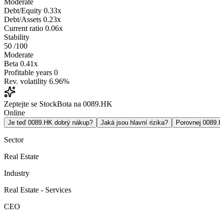
Moderate
Debt/Equity
0.33x
Debt/Assets
0.23x
Current ratio
0.06x
Stability
50
/100
Moderate
Beta
0.41x
Profitable years
0
Rev. volatility
6.96%
Zeptejte se StockBota na 0089.HK
Online
Je teď 0089.HK dobrý nákup?
Jaká jsou hlavní rizika?
Porovnej 0089
Sector
Real Estate
Industry
Real Estate - Services
CEO