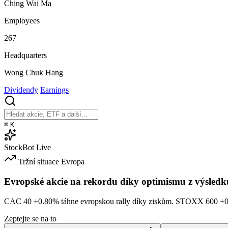
Ching Wai Ma
Employees
267
Headquarters
Wong Chuk Hang
Dividendy
Earnings
⌘
K
StockBot
Live
Tržní situace
Evropa
Evropské akcie na rekordu díky optimismu z výsledk
CAC 40
+0.80%
táhne evropskou rally díky ziskům. STOXX 600
+
Zeptejte se na to