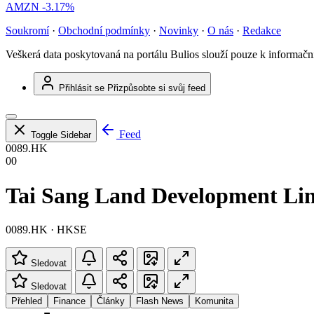
AMZN
-3.17%
Soukromí
·
Obchodní podmínky
·
Novinky
·
O nás
·
Redakce
Veškerá data poskytovaná na portálu Bulios slouží pouze k informač
Přihlásit se
Přizpůsobte si svůj feed
Feed
Toggle Sidebar
0089.HK
00
Tai Sang Land Development Li
0089.HK · HKSE
Sledovat
Sledovat
Přehled
Finance
Články
Flash News
Komunita