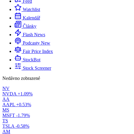
Feed
Watchlist
Kalendář
Články
Flash News
Podcasty
New
Fair Price Index
StockBot
Stock Screener
Nedávno zobrazené
NV
NVDA
+1.09%
AA
AAPL
+0.53%
MS
MSFT
-1.79%
TS
TSLA
-0.58%
AM