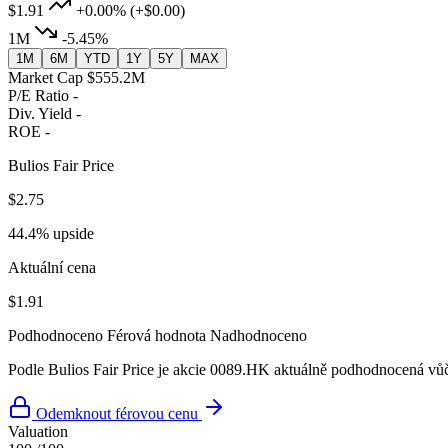
$1.91
+0.00%
(+$0.00)
1M
-5.45%
1M
6M
YTD
1Y
5Y
MAX
Market Cap
$555.2M
P/E Ratio
-
Div. Yield
-
ROE
-
Bulios Fair Price
$2.75
44.4% upside
Aktuální cena
$1.91
Podhodnoceno
Férová hodnota
Nadhodnoceno
Podle Bulios Fair Price je akcie 0089.HK aktuálně podhodnocená vůči
Odemknout férovou cenu
Valuation