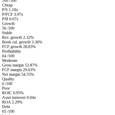
100
/100
Cheap
P/S
1.18x
P/FCF
3.97x
P/B
0.07x
Growth
56
/100
Stable
Rev. growth
2.32%
Book val. growth
3.36%
FCF growth
28.83%
Profitability
64
/100
Moderate
Gross margin
52.87%
FCF margin
29.63%
Net margin
54.55%
Quality
0
/100
Poor
ROIC
0.95%
Asset turnover
0.04x
ROA
2.29%
Debt
65
/100