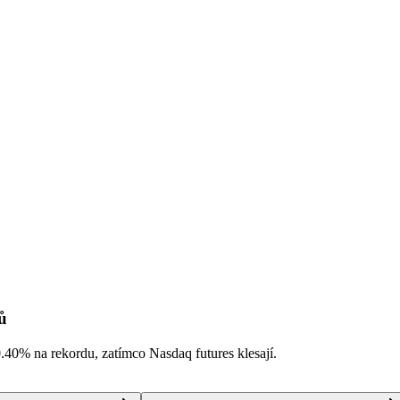
ů
0.40%
na rekordu, zatímco Nasdaq futures klesají.