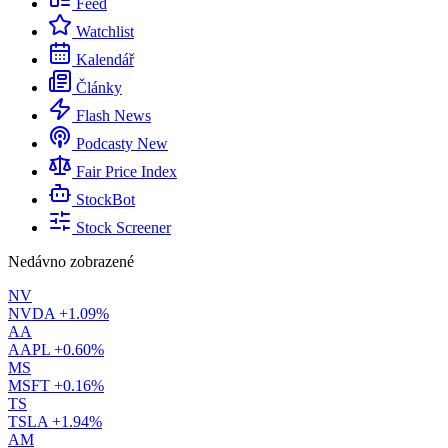
Feed
Watchlist
Kalendář
Články
Flash News
Podcasty
New
Fair Price Index
StockBot
Stock Screener
Nedávno zobrazené
NV
NVDA
+1.09%
AA
AAPL
+0.60%
MS
MSFT
+0.16%
TS
TSLA
+1.94%
AM