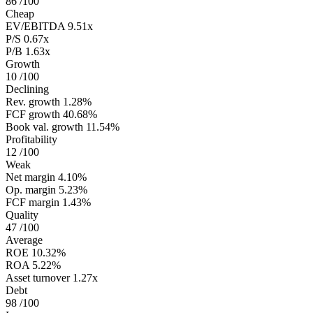
86
/100
Cheap
EV/EBITDA
9.51x
P/S
0.67x
P/B
1.63x
Growth
10
/100
Declining
Rev. growth
1.28%
FCF growth
40.68%
Book val. growth
11.54%
Profitability
12
/100
Weak
Net margin
4.10%
Op. margin
5.23%
FCF margin
1.43%
Quality
47
/100
Average
ROE
10.32%
ROA
5.22%
Asset turnover
1.27x
Debt
98
/100