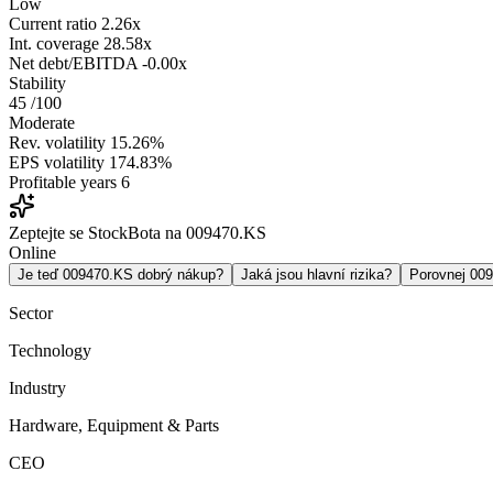
Low
Current ratio
2.26x
Int. coverage
28.58x
Net debt/EBITDA
-0.00x
Stability
45
/100
Moderate
Rev. volatility
15.26%
EPS volatility
174.83%
Profitable years
6
Zeptejte se StockBota na 009470.KS
Online
Je teď 009470.KS dobrý nákup?
Jaká jsou hlavní rizika?
Porovnej 00
Sector
Technology
Industry
Hardware, Equipment & Parts
CEO