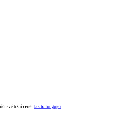
či své tržní ceně.
Jak to funguje?