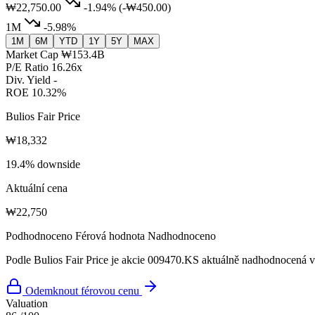
₩22,750.00
-1.94%
(-₩450.00)
1M
-5.98%
1M
6M
YTD
1Y
5Y
MAX
Market Cap
₩153.4B
P/E Ratio
16.26x
Div. Yield
-
ROE
10.32%
Bulios Fair Price
₩18,332
19.4% downside
Aktuální cena
₩22,750
Podhodnoceno
Férová hodnota
Nadhodnoceno
Podle Bulios Fair Price je akcie 009470.KS aktuálně nadhodnocená vů
Odemknout férovou cenu
Valuation