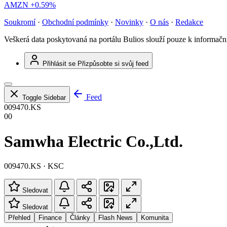
AMZN
+0.59%
Soukromí
·
Obchodní podmínky
·
Novinky
·
O nás
·
Redakce
Veškerá data poskytovaná na portálu Bulios slouží pouze k informač
Přihlásit se
Přizpůsobte si svůj feed
Feed
Toggle Sidebar
009470.KS
00
Samwha Electric Co.,Ltd.
009470.KS · KSC
Sledovat
Sledovat
Přehled
Finance
Články
Flash News
Komunita