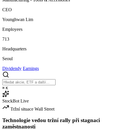
CEO
Younghwan Lim
Employees
713
Headquarters
Seoul
Dividendy
Earnings
⌘
K
StockBot
Live
Tržní situace
Wall Street
Technologie vedou tržní rally při stagnaci
zaměstnanosti