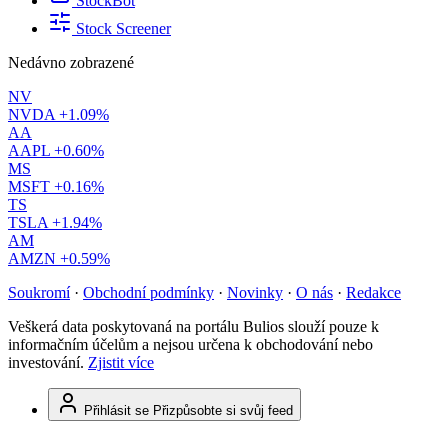
StockBot
Stock Screener
Nedávno zobrazené
NV
NVDA
+1.09%
AA
AAPL
+0.60%
MS
MSFT
+0.16%
TS
TSLA
+1.94%
AM
AMZN
+0.59%
Soukromí
·
Obchodní podmínky
·
Novinky
·
O nás
·
Redakce
Veškerá data poskytovaná na portálu Bulios slouží pouze k
informačním účelům a nejsou určena k obchodování nebo
investování.
Zjistit více
Přihlásit se
Přizpůsobte si svůj feed