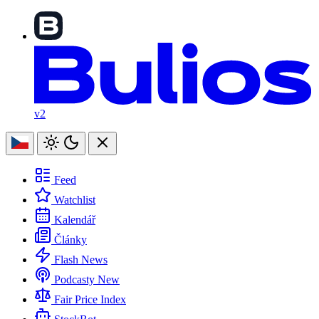
v2
Feed
Watchlist
Kalendář
Články
Flash News
Podcasty
New
Fair Price Index