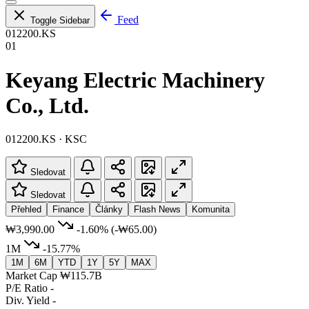
Feed
Toggle Sidebar
012200.KS
01
Keyang Electric Machinery
Co., Ltd.
012200.KS · KSC
Sledovat
Sledovat
Přehled
Finance
Články
Flash News
Komunita
₩3,990.00
-1.60%
(-₩65.00)
1M
-15.77%
1M
6M
YTD
1Y
5Y
MAX
Market Cap
₩115.7B
P/E Ratio
-
Div. Yield
-