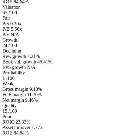
ROE
84.64%
Valuation
65
/100
Fair
P/S
0.30x
P/B
5.56x
P/E
N/A
Growth
24
/100
Declining
Rev. growth
2.21%
Book val. growth
45.41%
EPS growth
N/A
Profitability
1
/100
Weak
Gross margin
9.18%
FCF margin
11.70%
Net margin
9.46%
Quality
15
/100
Poor
ROIC
23.33%
Asset turnover
1.77x
ROE
84.64%