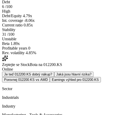
Debt
6
/100
High
Debt/Equity
4.79x
Int. coverage
-8.06x
Current ratio
0.85x
Stability
31
/100
Unstable
Beta
1.89x
Profitable years
0
Rev. volatility
4.85%
Zeptejte se StockBota na 012200.KS
Online
Je teď 012200.KS dobrý nákup?
Jaká jsou hlavní rizika?
Porovnej 012200.KS vs AMD
Earnings výhled pro 012200.KS
Sector
Industrials
Industry
Manufacturing - Tools & Accessories