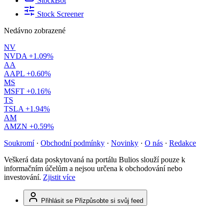
StockBot
Stock Screener
Nedávno zobrazené
NV
NVDA
+1.09%
AA
AAPL
+0.60%
MS
MSFT
+0.16%
TS
TSLA
+1.94%
AM
AMZN
+0.59%
Soukromí
·
Obchodní podmínky
·
Novinky
·
O nás
·
Redakce
Veškerá data poskytovaná na portálu Bulios slouží pouze k
informačním účelům a nejsou určena k obchodování nebo
investování.
Zjistit více
Přihlásit se
Přizpůsobte si svůj feed