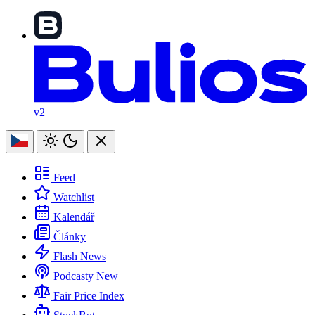
v2
Feed
Watchlist
Kalendář
Články
Flash News
Podcasty
New
Fair Price Index