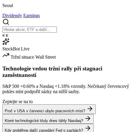
Seoul
Dividendy
Earnings
⌘
K
StockBot
Live
Tržní situace
Wall Street
Technologie vedou tržní rally při stagnaci
zaměstnanosti
S&P 500
+0.60%
a Nasdaq
+1.18%
vzrostly. Nečekaný červencový
pokles míst podpořil sázky na nižší sazby.
Zeptejte se na to
Proč v USA v červenci ubylo pracovních míst?
Které technologické tituly dnes táhly Nasdaq?
Kdy proběhne další zasedání Fed o sazbách?