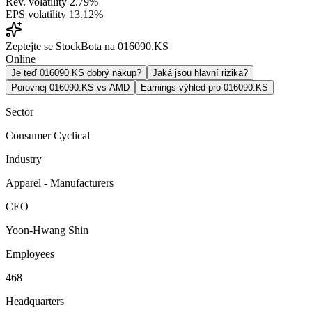
Rev. volatility
2.79%
EPS volatility
13.12%
Zeptejte se StockBota na 016090.KS
Online
Je teď 016090.KS dobrý nákup?
Jaká jsou hlavní rizika?
Porovnej 016090.KS vs AMD
Earnings výhled pro 016090.KS
Sector
Consumer Cyclical
Industry
Apparel - Manufacturers
CEO
Yoon-Hwang Shin
Employees
468
Headquarters