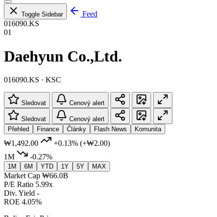
Feed
Toggle Sidebar
016090.KS
01
Daehyun Co.,Ltd.
016090.KS · KSC
Sledovat
Cenový alert
Sledovat
Cenový alert
Přehled
Finance
Články
Flash News
Komunita
₩1,492.00
+0.13%
(+₩2.00)
1M
-0.27%
1M
6M
YTD
1Y
5Y
MAX
Market Cap
₩66.0B
P/E Ratio
5.99x
Div. Yield
-
ROE
4.05%