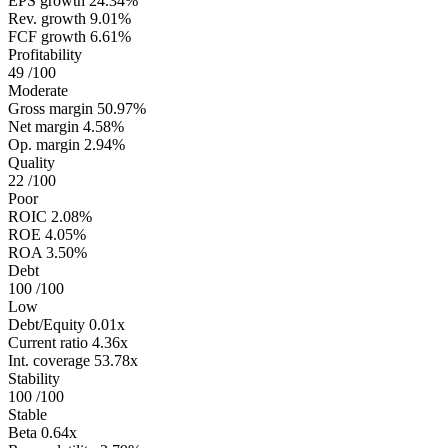
EPS growth
24.34%
Rev. growth
9.01%
FCF growth
6.61%
Profitability
49
/100
Moderate
Gross margin
50.97%
Net margin
4.58%
Op. margin
2.94%
Quality
22
/100
Poor
ROIC
2.08%
ROE
4.05%
ROA
3.50%
Debt
100
/100
Low
Debt/Equity
0.01x
Current ratio
4.36x
Int. coverage
53.78x
Stability
100
/100
Stable
Beta
0.64x