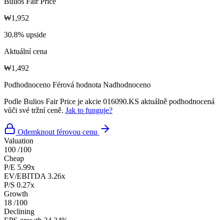
Bulios Fair Price
₩1,952
30.8% upside
Aktuální cena
₩1,492
Podhodnoceno
Férová hodnota
Nadhodnoceno
Podle Bulios Fair Price je akcie 016090.KS aktuálně podhodnocená
vůči své tržní ceně.
Jak to funguje?
Odemknout férovou cenu
Valuation
100
/100
Cheap
P/E
5.99x
EV/EBITDA
3.26x
P/S
0.27x
Growth
18
/100
Declining