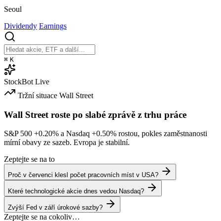
Seoul
Dividendy
Earnings
⌘
K
StockBot
Live
Tržní situace
Wall Street
Wall Street roste po slabé zprávě z trhu práce
S&P 500
+0.20%
a Nasdaq
+0.50%
rostou, pokles zaměstnanosti
mírní obavy ze sazeb. Evropa je stabilní.
Zeptejte se na to
Proč v červenci klesl počet pracovních míst v USA?
Které technologické akcie dnes vedou Nasdaq?
Zvýší Fed v září úrokové sazby?