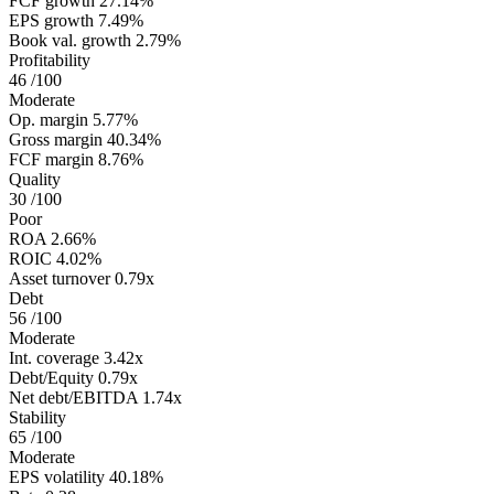
FCF growth
27.14%
EPS growth
7.49%
Book val. growth
2.79%
Profitability
46
/100
Moderate
Op. margin
5.77%
Gross margin
40.34%
FCF margin
8.76%
Quality
30
/100
Poor
ROA
2.66%
ROIC
4.02%
Asset turnover
0.79x
Debt
56
/100
Moderate
Int. coverage
3.42x
Debt/Equity
0.79x
Net debt/EBITDA
1.74x
Stability
65
/100
Moderate
EPS volatility
40.18%