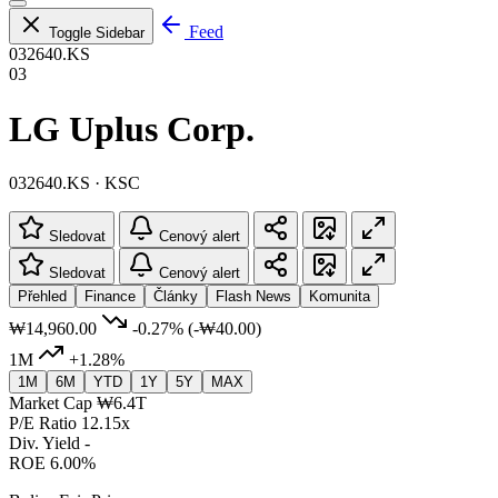
Feed
Toggle Sidebar
032640.KS
03
LG Uplus Corp.
032640.KS · KSC
Sledovat
Cenový alert
Sledovat
Cenový alert
Přehled
Finance
Články
Flash News
Komunita
₩14,960.00
-0.27%
(-₩40.00)
1M
+1.28%
1M
6M
YTD
1Y
5Y
MAX
Market Cap
₩6.4T
P/E Ratio
12.15x
Div. Yield
-
ROE
6.00%