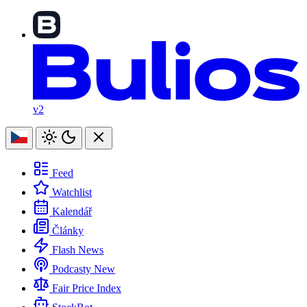
v2
Feed
Watchlist
Kalendář
Články
Flash News
Podcasty
New
Fair Price Index