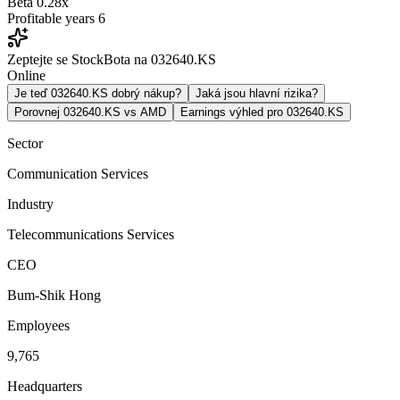
Beta
0.28x
Profitable years
6
Zeptejte se StockBota na 032640.KS
Online
Je teď 032640.KS dobrý nákup?
Jaká jsou hlavní rizika?
Porovnej 032640.KS vs AMD
Earnings výhled pro 032640.KS
Sector
Communication Services
Industry
Telecommunications Services
CEO
Bum-Shik Hong
Employees
9,765
Headquarters