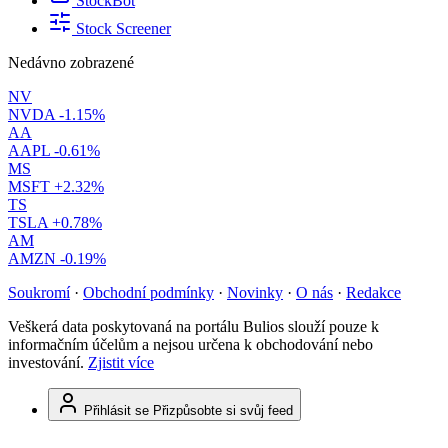
StockBot
Stock Screener
Nedávno zobrazené
NV
NVDA
-1.15%
AA
AAPL
-0.61%
MS
MSFT
+2.32%
TS
TSLA
+0.78%
AM
AMZN
-0.19%
Soukromí
·
Obchodní podmínky
·
Novinky
·
O nás
·
Redakce
Veškerá data poskytovaná na portálu Bulios slouží pouze k
informačním účelům a nejsou určena k obchodování nebo
investování.
Zjistit více
Přihlásit se
Přizpůsobte si svůj feed