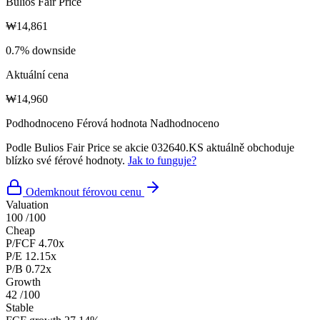
Bulios Fair Price
₩14,861
0.7% downside
Aktuální cena
₩14,960
Podhodnoceno
Férová hodnota
Nadhodnoceno
Podle Bulios Fair Price se akcie 032640.KS aktuálně obchoduje
blízko své férové hodnoty.
Jak to funguje?
Odemknout férovou cenu
Valuation
100
/100
Cheap
P/FCF
4.70x
P/E
12.15x
P/B
0.72x
Growth
42
/100
Stable