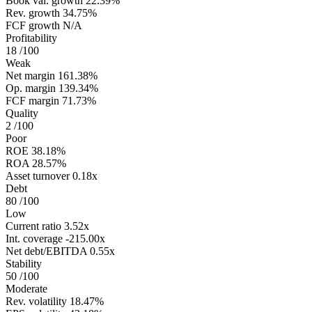
Book val. growth
22.39%
Rev. growth
34.75%
FCF growth
N/A
Profitability
18
/100
Weak
Net margin
161.38%
Op. margin
139.34%
FCF margin
71.73%
Quality
2
/100
Poor
ROE
38.18%
ROA
28.57%
Asset turnover
0.18x
Debt
80
/100
Low
Current ratio
3.52x
Int. coverage
-215.00x
Net debt/EBITDA
0.55x
Stability
50
/100
Moderate
Rev. volatility
18.47%