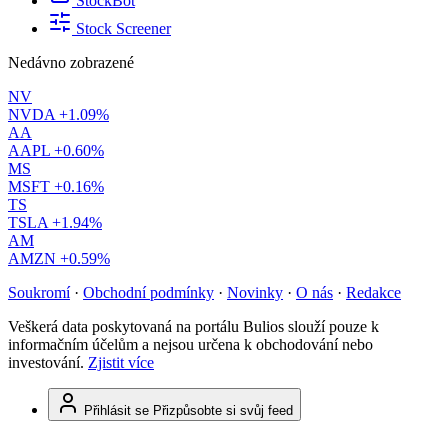
StockBot
Stock Screener
Nedávno zobrazené
NV
NVDA
+1.09%
AA
AAPL
+0.60%
MS
MSFT
+0.16%
TS
TSLA
+1.94%
AM
AMZN
+0.59%
Soukromí
·
Obchodní podmínky
·
Novinky
·
O nás
·
Redakce
Veškerá data poskytovaná na portálu Bulios slouží pouze k
informačním účelům a nejsou určena k obchodování nebo
investování.
Zjistit více
Přihlásit se
Přizpůsobte si svůj feed