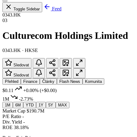
Feed
Toggle Sidebar
0343.HK
03
Culturecom Holdings Limited
0343.HK · HKSE
Sledovat
Sledovat
Přehled
Finance
Články
Flash News
Komunita
$0.11
+0.00%
(+$0.00)
1M
-2.73%
1M
6M
YTD
1Y
5Y
MAX
Market Cap
$190.7M
P/E Ratio
-
Div. Yield
-
ROE
38.18%