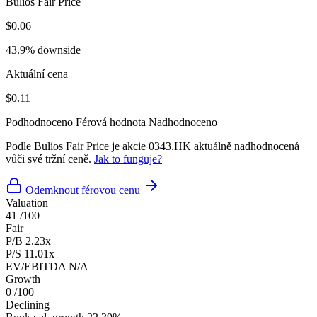
Bulios Fair Price
$0.06
43.9% downside
Aktuální cena
$0.11
Podhodnoceno
Férová hodnota
Nadhodnoceno
Podle Bulios Fair Price je akcie 0343.HK aktuálně nadhodnocená
vůči své tržní ceně.
Jak to funguje?
Odemknout férovou cenu
Valuation
41
/100
Fair
P/B
2.23x
P/S
11.01x
EV/EBITDA
N/A
Growth
0
/100
Declining