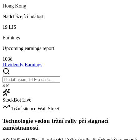
Hong Kong
Nadcházející události
19
LIS
Earnings
Upcoming earnings report
103d
Dividendy
Earnings
⌘
K
StockBot
Live
Tržní situace
Wall Street
Technologie vedou tržní rally při stagnaci
zaměstnanosti
S&P 500
+0.60%
a Nasdaq
+1.18%
vzrostly. Nečekaný červencový