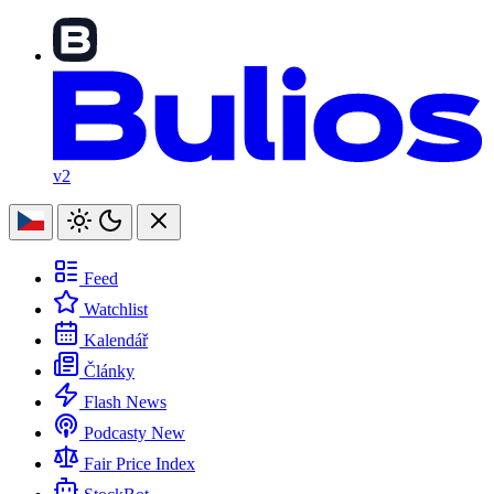
v2
Feed
Watchlist
Kalendář
Články
Flash News
Podcasty
New
Fair Price Index