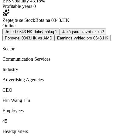
EPS volatility
43.18%
Profitable years
0
Zeptejte se StockBota na 0343.HK
Online
Je teď 0343.HK dobrý nákup?
Jaká jsou hlavní rizika?
Porovnej 0343.HK vs AMD
Earnings výhled pro 0343.HK
Sector
Communication Services
Industry
Advertising Agencies
CEO
Hin Wang Liu
Employees
45
Headquarters