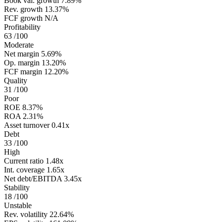
Book val. growth
7.89%
Rev. growth
13.37%
FCF growth
N/A
Profitability
63
/100
Moderate
Net margin
5.69%
Op. margin
13.20%
FCF margin
12.20%
Quality
31
/100
Poor
ROE
8.37%
ROA
2.31%
Asset turnover
0.41x
Debt
33
/100
High
Current ratio
1.48x
Int. coverage
1.65x
Net debt/EBITDA
3.45x
Stability
18
/100
Unstable
Rev. volatility
22.64%