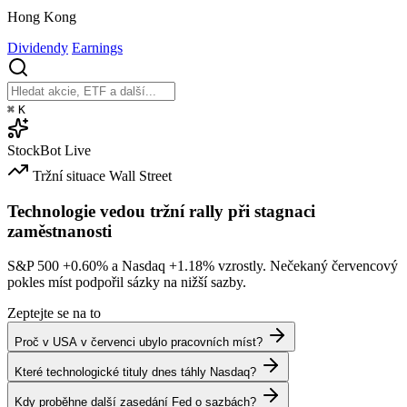
Hong Kong
Dividendy
Earnings
⌘
K
StockBot
Live
Tržní situace
Wall Street
Technologie vedou tržní rally při stagnaci
zaměstnanosti
S&P 500
+0.60%
a Nasdaq
+1.18%
vzrostly. Nečekaný červencový
pokles míst podpořil sázky na nižší sazby.
Zeptejte se na to
Proč v USA v červenci ubylo pracovních míst?
Které technologické tituly dnes táhly Nasdaq?
Kdy proběhne další zasedání Fed o sazbách?