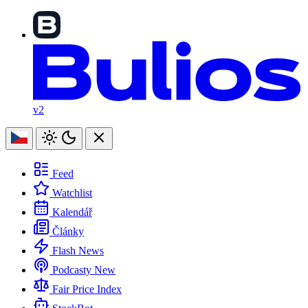
v2
Feed
Watchlist
Kalendář
Články
Flash News
Podcasty
New
Fair Price Index