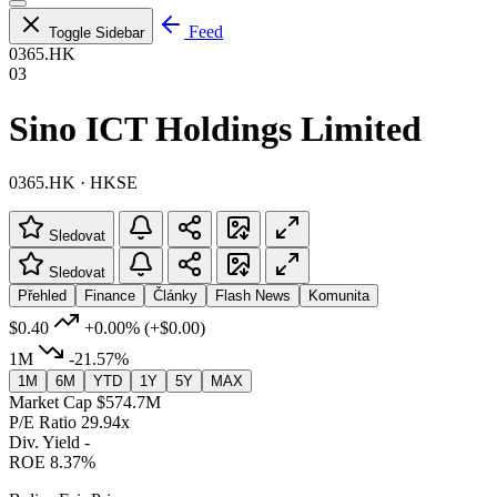
Feed
Toggle Sidebar
0365.HK
03
Sino ICT Holdings Limited
0365.HK · HKSE
Sledovat
Sledovat
Přehled
Finance
Články
Flash News
Komunita
$0.40
+0.00%
(+$0.00)
1M
-21.57%
1M
6M
YTD
1Y
5Y
MAX
Market Cap
$574.7M
P/E Ratio
29.94x
Div. Yield
-
ROE
8.37%