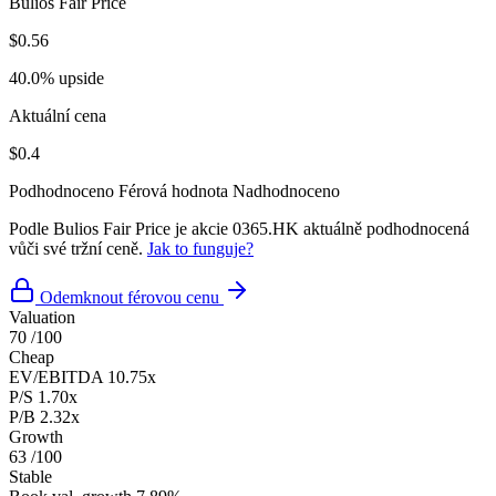
Bulios Fair Price
$0.56
40.0% upside
Aktuální cena
$0.4
Podhodnoceno
Férová hodnota
Nadhodnoceno
Podle Bulios Fair Price je akcie 0365.HK aktuálně podhodnocená
vůči své tržní ceně.
Jak to funguje?
Odemknout férovou cenu
Valuation
70
/100
Cheap
EV/EBITDA
10.75x
P/S
1.70x
P/B
2.32x
Growth
63
/100
Stable