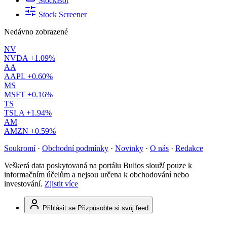
StockBot
Stock Screener
Nedávno zobrazené
NV
NVDA
+1.09%
AA
AAPL
+0.60%
MS
MSFT
+0.16%
TS
TSLA
+1.94%
AM
AMZN
+0.59%
Soukromí
·
Obchodní podmínky
·
Novinky
·
O nás
·
Redakce
Veškerá data poskytovaná na portálu Bulios slouží pouze k
informačním účelům a nejsou určena k obchodování nebo
investování.
Zjistit více
Přihlásit se
Přizpůsobte si svůj feed