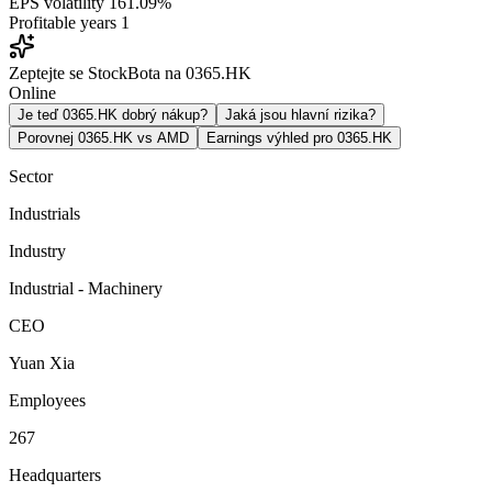
EPS volatility
161.09%
Profitable years
1
Zeptejte se StockBota na 0365.HK
Online
Je teď 0365.HK dobrý nákup?
Jaká jsou hlavní rizika?
Porovnej 0365.HK vs AMD
Earnings výhled pro 0365.HK
Sector
Industrials
Industry
Industrial - Machinery
CEO
Yuan Xia
Employees
267
Headquarters