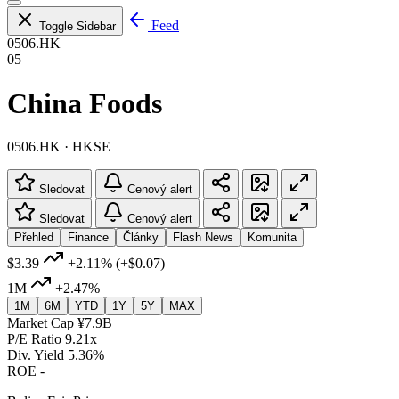
Feed
Toggle Sidebar
0506.HK
05
China Foods
0506.HK · HKSE
Sledovat
Cenový alert
Sledovat
Cenový alert
Přehled
Finance
Články
Flash News
Komunita
$3.39
+2.11%
(+$0.07)
1M
+2.47%
1M
6M
YTD
1Y
5Y
MAX
Market Cap
¥7.9B
P/E Ratio
9.21x
Div. Yield
5.36%
ROE
-