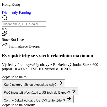
Hong Kong
Dividendy
Earnings
⌘
K
StockBot
Live
Tržní situace
Evropa
Evropské trhy se vrací k rekordním maximům
Výsledky firem vyvážily obavy z Blízkého východu. Stoxx 600
připsal
+0.40%
a FTSE 100 vzrostl o
+0.20%
.
Zeptejte se na to
Které sektory táhnou evropskou rally?
Proč investoři přecházejí z US tech do Evropy?
Co trhy čekají od dat o US CPI tento týden?