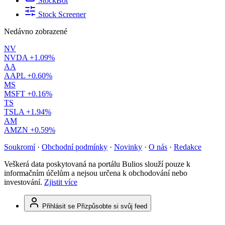
StockBot
Stock Screener
Nedávno zobrazené
NV
NVDA
+1.09%
AA
AAPL
+0.60%
MS
MSFT
+0.16%
TS
TSLA
+1.94%
AM
AMZN
+0.59%
Soukromí
·
Obchodní podmínky
·
Novinky
·
O nás
·
Redakce
Veškerá data poskytovaná na portálu Bulios slouží pouze k
informačním účelům a nejsou určena k obchodování nebo
investování.
Zjistit více
Přihlásit se
Přizpůsobte si svůj feed