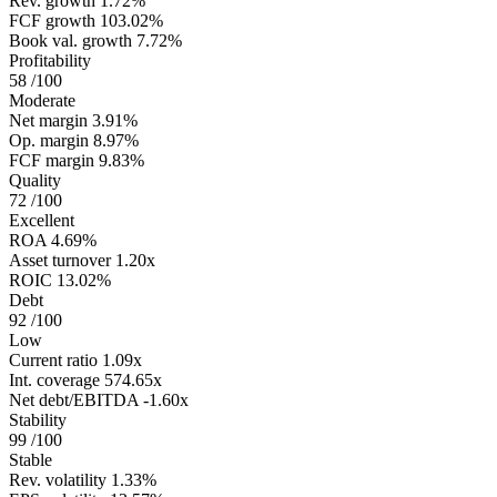
Rev. growth
1.72%
FCF growth
103.02%
Book val. growth
7.72%
Profitability
58
/100
Moderate
Net margin
3.91%
Op. margin
8.97%
FCF margin
9.83%
Quality
72
/100
Excellent
ROA
4.69%
Asset turnover
1.20x
ROIC
13.02%
Debt
92
/100
Low
Current ratio
1.09x
Int. coverage
574.65x
Net debt/EBITDA
-1.60x
Stability
99
/100
Stable
Rev. volatility
1.33%