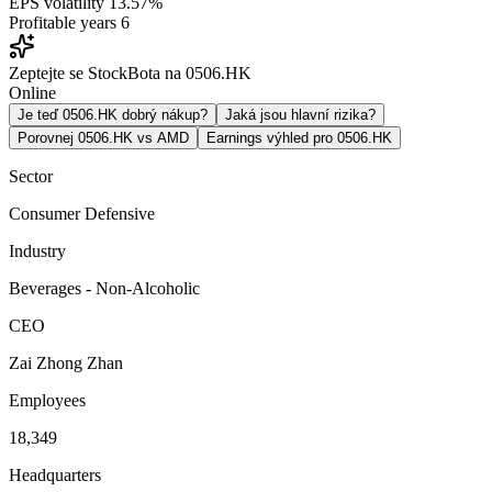
EPS volatility
13.57%
Profitable years
6
Zeptejte se StockBota na 0506.HK
Online
Je teď 0506.HK dobrý nákup?
Jaká jsou hlavní rizika?
Porovnej 0506.HK vs AMD
Earnings výhled pro 0506.HK
Sector
Consumer Defensive
Industry
Beverages - Non-Alcoholic
CEO
Zai Zhong Zhan
Employees
18,349
Headquarters