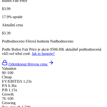
Bulios Fair Price
$3.99
17.9% upside
Aktuální cena
$3.39
Podhodnoceno
Férová hodnota
Nadhodnoceno
Podle Bulios Fair Price je akcie 0506.HK aktuálně podhodnocená
vůči své tržní ceně.
Jak to funguje?
Odemknout férovou cenu
Valuation
90
/100
Cheap
EV/EBITDA
1.23x
P/S
0.36x
P/B
1.15x
Growth
76
/100
Growing