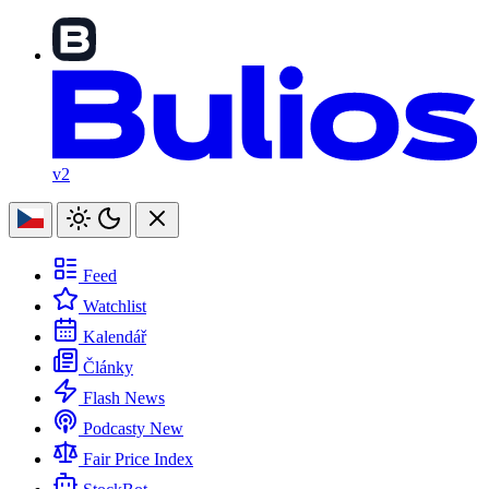
v2
Feed
Watchlist
Kalendář
Články
Flash News
Podcasty
New
Fair Price Index