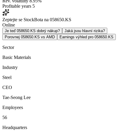
Rev. volatility
8.95%
Profitable years
5
Zeptejte se StockBota na 058650.KS
Online
Je teď 058650.KS dobrý nákup?
Jaká jsou hlavní rizika?
Porovnej 058650.KS vs AMD
Earnings výhled pro 058650.KS
Sector
Basic Materials
Industry
Steel
CEO
Tae-Seong Lee
Employees
56
Headquarters