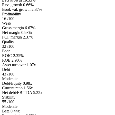
EPS growth
19.33%
Rev. growth
0.66%
Book val. growth
2.37%
Profitability
16
/100
Weak
Gross margin
6.67%
Net margin
0.98%
FCF margin
2.37%
Quality
32
/100
Poor
ROIC
2.35%
ROE
2.90%
Asset turnover
1.07x
Debt
43
/100
Moderate
Debt/Equity
0.98x
Current ratio
1.56x
Net debt/EBITDA
5.22x
Stability
55
/100
Moderate
Beta
0.44x