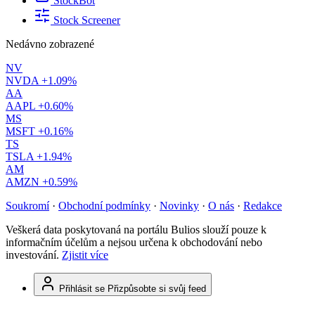
StockBot
Stock Screener
Nedávno zobrazené
NV
NVDA
+1.09%
AA
AAPL
+0.60%
MS
MSFT
+0.16%
TS
TSLA
+1.94%
AM
AMZN
+0.59%
Soukromí
·
Obchodní podmínky
·
Novinky
·
O nás
·
Redakce
Veškerá data poskytovaná na portálu Bulios slouží pouze k
informačním účelům a nejsou určena k obchodování nebo
investování.
Zjistit více
Přihlásit se
Přizpůsobte si svůj feed