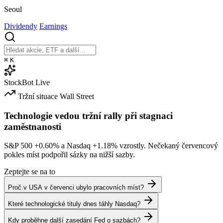
Seoul
Dividendy
Earnings
⌘
K
StockBot
Live
Tržní situace
Wall Street
Technologie vedou tržní rally při stagnaci
zaměstnanosti
S&P 500
+0.60%
a Nasdaq
+1.18%
vzrostly. Nečekaný červencový
pokles míst podpořil sázky na nižší sazby.
Zeptejte se na to
Proč v USA v červenci ubylo pracovních míst?
Které technologické tituly dnes táhly Nasdaq?
Kdy proběhne další zasedání Fed o sazbách?