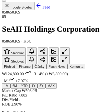
Feed
Toggle Sidebar
058650.KS
05
SeAH Holdings Corporation
058650.KS · KSC
Sledovat
Sledovat
Přehled
Finance
Články
Flash News
Komunita
₩124,800.00
+3.14%
(+₩3,800.00)
1M
+7.97%
1M
6M
YTD
1Y
5Y
MAX
Market Cap
₩508.9B
P/E Ratio
7.88x
Div. Yield
-
ROE
2.90%