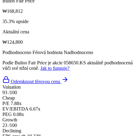
Bulios Fair Price
₩168,812
35.3% upside
Aktuální cena
₩124,800
Podhodnoceno
Férová hodnota
Nadhodnoceno
Podle Bulios Fair Price je akcie 058650.KS aktuálně podhodnocená
vůči své tržní ceně.
Jak to funguje?
Odemknout férovou cenu
Valuation
93
/100
Cheap
P/E
7.88x
EV/EBITDA
6.67x
PEG
0.08x
Growth
23
/100
Declining