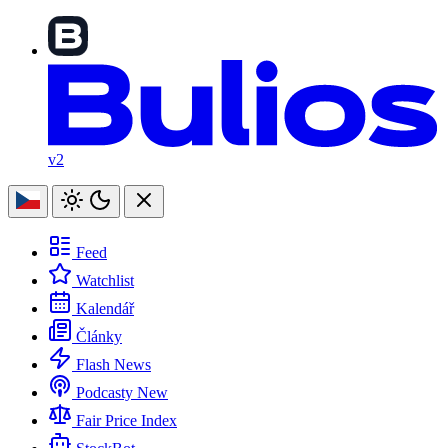
v2
Feed
Watchlist
Kalendář
Články
Flash News
Podcasty
New
Fair Price Index