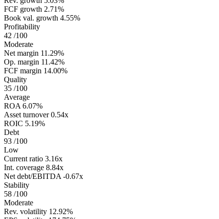
Rev. growth
5.03%
FCF growth
2.71%
Book val. growth
4.55%
Profitability
42
/100
Moderate
Net margin
11.29%
Op. margin
11.42%
FCF margin
14.00%
Quality
35
/100
Average
ROA
6.07%
Asset turnover
0.54x
ROIC
5.19%
Debt
93
/100
Low
Current ratio
3.16x
Int. coverage
8.84x
Net debt/EBITDA
-0.67x
Stability
58
/100
Moderate
Rev. volatility
12.92%