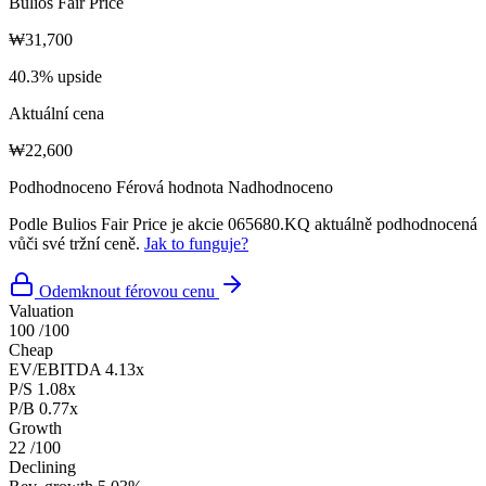
Bulios Fair Price
₩31,700
40.3% upside
Aktuální cena
₩22,600
Podhodnoceno
Férová hodnota
Nadhodnoceno
Podle Bulios Fair Price je akcie 065680.KQ aktuálně podhodnocená
vůči své tržní ceně.
Jak to funguje?
Odemknout férovou cenu
Valuation
100
/100
Cheap
EV/EBITDA
4.13x
P/S
1.08x
P/B
0.77x
Growth
22
/100
Declining