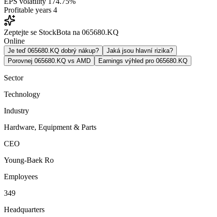
EPS volatility
174.75%
Profitable years
4
Zeptejte se StockBota na 065680.KQ
Online
Je teď 065680.KQ dobrý nákup?
Jaká jsou hlavní rizika?
Porovnej 065680.KQ vs AMD
Earnings výhled pro 065680.KQ
Sector
Technology
Industry
Hardware, Equipment & Parts
CEO
Young-Baek Ro
Employees
349
Headquarters