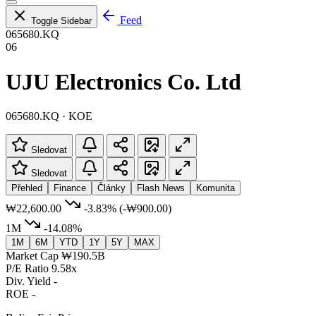
Feed
Toggle Sidebar
065680.KQ
06
UJU Electronics Co. Ltd
065680.KQ · KOE
Sledovat
Sledovat
Přehled
Finance
Články
Flash News
Komunita
₩22,600.00
-3.83%
(-₩900.00)
1M
-14.08%
1M
6M
YTD
1Y
5Y
MAX
Market Cap
₩190.5B
P/E Ratio
9.58x
Div. Yield
-
ROE
-