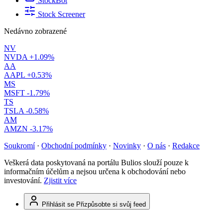
StockBot
Stock Screener
Nedávno zobrazené
NV
NVDA
+1.09%
AA
AAPL
+0.53%
MS
MSFT
-1.79%
TS
TSLA
-0.58%
AM
AMZN
-3.17%
Soukromí
·
Obchodní podmínky
·
Novinky
·
O nás
·
Redakce
Veškerá data poskytovaná na portálu Bulios slouží pouze k
informačním účelům a nejsou určena k obchodování nebo
investování.
Zjistit více
Přihlásit se
Přizpůsobte si svůj feed