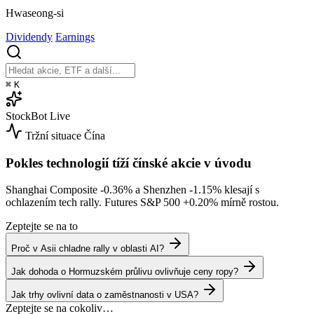
Hwaseong-si
Dividendy
Earnings
⌘
K
StockBot
Live
Tržní situace
Čína
Pokles technologií tíží čínské akcie v úvodu
Shanghai Composite
-0.36%
a Shenzhen
-1.15%
klesají s
ochlazením tech rally. Futures S&P 500
+0.20%
mírně rostou.
Zeptejte se na to
Proč v Asii chladne rally v oblasti AI?
Jak dohoda o Hormuzském průlivu ovlivňuje ceny ropy?
Jak trhy ovlivní data o zaměstnanosti v USA?