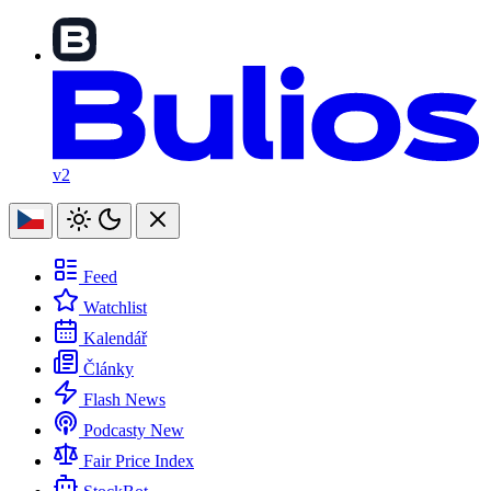
v2
Feed
Watchlist
Kalendář
Články
Flash News
Podcasty
New
Fair Price Index