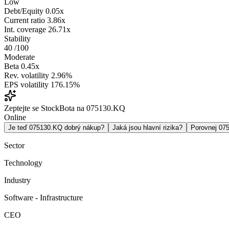
Low
Debt/Equity
0.05x
Current ratio
3.86x
Int. coverage
26.71x
Stability
40
/100
Moderate
Beta
0.45x
Rev. volatility
2.96%
EPS volatility
176.15%
Zeptejte se StockBota na 075130.KQ
Online
Je teď 075130.KQ dobrý nákup?
Jaká jsou hlavní rizika?
Porovnej 0
Sector
Technology
Industry
Software - Infrastructure
CEO