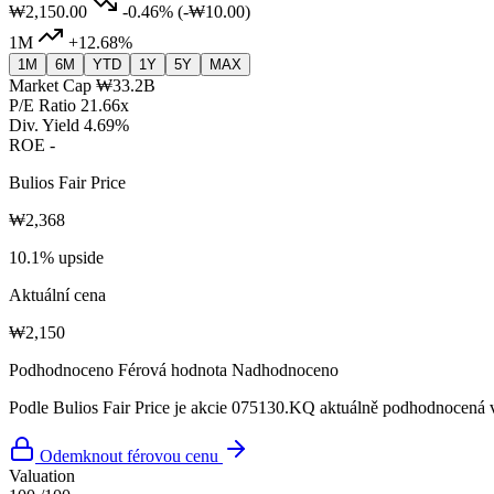
₩2,150.00
-0.46%
(-₩10.00)
1M
+12.68%
1M
6M
YTD
1Y
5Y
MAX
Market Cap
₩33.2B
P/E Ratio
21.66x
Div. Yield
4.69%
ROE
-
Bulios Fair Price
₩2,368
10.1% upside
Aktuální cena
₩2,150
Podhodnoceno
Férová hodnota
Nadhodnoceno
Podle Bulios Fair Price je akcie 075130.KQ aktuálně podhodnocená v
Odemknout férovou cenu
Valuation