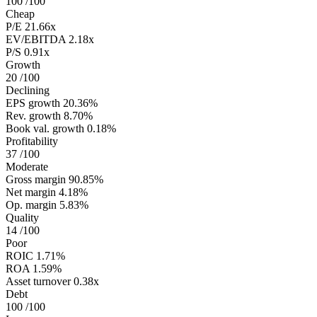
100
/100
Cheap
P/E
21.66x
EV/EBITDA
2.18x
P/S
0.91x
Growth
20
/100
Declining
EPS growth
20.36%
Rev. growth
8.70%
Book val. growth
0.18%
Profitability
37
/100
Moderate
Gross margin
90.85%
Net margin
4.18%
Op. margin
5.83%
Quality
14
/100
Poor
ROIC
1.71%
ROA
1.59%
Asset turnover
0.38x
Debt
100
/100