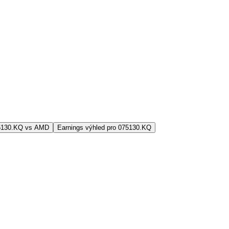
75130.KQ vs AMD
Earnings výhled pro 075130.KQ