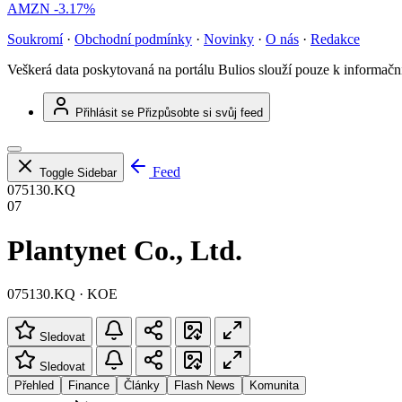
AMZN
-3.17%
Soukromí
·
Obchodní podmínky
·
Novinky
·
O nás
·
Redakce
Veškerá data poskytovaná na portálu Bulios slouží pouze k informač
Přihlásit se
Přizpůsobte si svůj feed
Feed
Toggle Sidebar
075130.KQ
07
Plantynet Co., Ltd.
075130.KQ · KOE
Sledovat
Sledovat
Přehled
Finance
Články
Flash News
Komunita