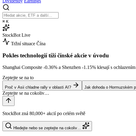
Dividendy
Earnings
⌘
K
StockBot
Live
Tržní situace
Čína
Pokles technologií tíží čínské akcie v úvodu
Shanghai Composite
-0.36%
a Shenzhen
-1.15%
klesají s ochlazením
Zeptejte se na to
Proč v Asii chladne rally v oblasti AI?
Jak dohoda o Hormuzském prů
StockBot zná 80,000+ akcií po celém světě
Hledejte nebo se zeptejte na cokoliv…