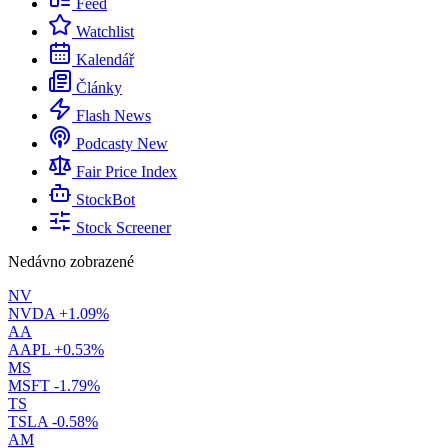
Feed
Watchlist
Kalendář
Články
Flash News
Podcasty
New
Fair Price Index
StockBot
Stock Screener
Nedávno zobrazené
NV
NVDA
+1.09%
AA
AAPL
+0.53%
MS
MSFT
-1.79%
TS
TSLA
-0.58%
AM