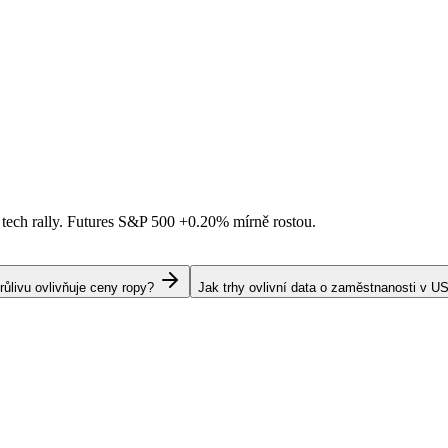
 tech rally. Futures S&P 500
+0.20%
mírně rostou.
livu ovlivňuje ceny ropy?
Jak trhy ovlivní data o zaměstnanosti v U