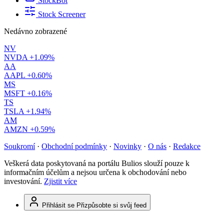
StockBot
Stock Screener
Nedávno zobrazené
NV
NVDA
+1.09%
AA
AAPL
+0.60%
MS
MSFT
+0.16%
TS
TSLA
+1.94%
AM
AMZN
+0.59%
Soukromí
·
Obchodní podmínky
·
Novinky
·
O nás
·
Redakce
Veškerá data poskytovaná na portálu Bulios slouží pouze k
informačním účelům a nejsou určena k obchodování nebo
investování.
Zjistit více
Přihlásit se
Přizpůsobte si svůj feed