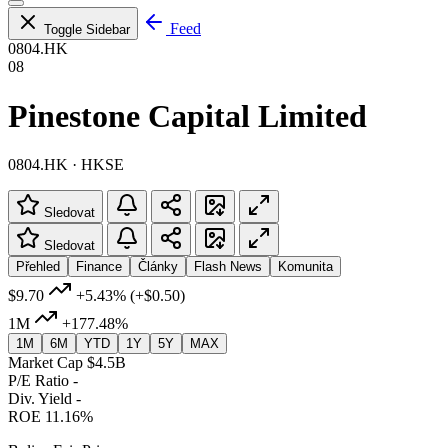
Feed
Toggle Sidebar
0804.HK
08
Pinestone Capital Limited
0804.HK · HKSE
Sledovat
Sledovat
Přehled
Finance
Články
Flash News
Komunita
$9.70
+5.43%
(+$0.50)
1M
+177.48%
1M
6M
YTD
1Y
5Y
MAX
Market Cap
$4.5B
P/E Ratio
-
Div. Yield
-
ROE
11.16%