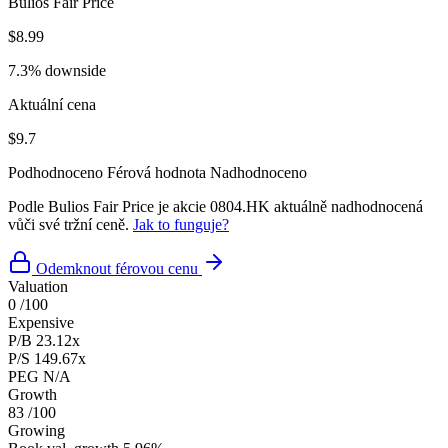
Bulios Fair Price
$8.99
7.3% downside
Aktuální cena
$9.7
Podhodnoceno
Férová hodnota
Nadhodnoceno
Podle Bulios Fair Price je akcie 0804.HK aktuálně nadhodnocená
vůči své tržní ceně.
Jak to funguje?
Odemknout férovou cenu
Valuation
0
/100
Expensive
P/B
23.12x
P/S
149.67x
PEG
N/A
Growth
83
/100
Growing