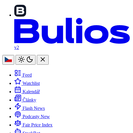
v2
Feed
Watchlist
Kalendář
Články
Flash News
Podcasty
New
Fair Price Index