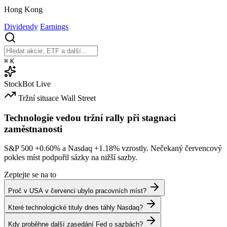
Hong Kong
Dividendy
Earnings
⌘
K
StockBot
Live
Tržní situace
Wall Street
Technologie vedou tržní rally při stagnaci
zaměstnanosti
S&P 500
+0.60%
a Nasdaq
+1.18%
vzrostly. Nečekaný červencový
pokles míst podpořil sázky na nižší sazby.
Zeptejte se na to
Proč v USA v červenci ubylo pracovních míst?
Které technologické tituly dnes táhly Nasdaq?
Kdy proběhne další zasedání Fed o sazbách?