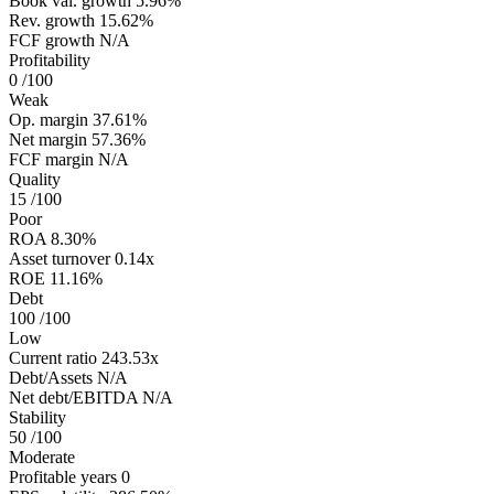
Book val. growth
5.96%
Rev. growth
15.62%
FCF growth
N/A
Profitability
0
/100
Weak
Op. margin
37.61%
Net margin
57.36%
FCF margin
N/A
Quality
15
/100
Poor
ROA
8.30%
Asset turnover
0.14x
ROE
11.16%
Debt
100
/100
Low
Current ratio
243.53x
Debt/Assets
N/A
Net debt/EBITDA
N/A
Stability
50
/100
Moderate
Profitable years
0