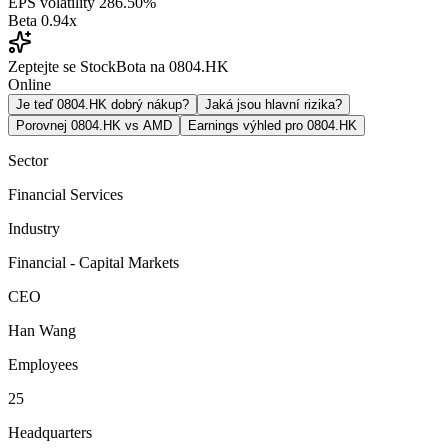
EPS volatility
286.50%
Beta
0.94x
Zeptejte se StockBota na 0804.HK
Online
Je teď 0804.HK dobrý nákup?
Jaká jsou hlavní rizika?
Porovnej 0804.HK vs AMD
Earnings výhled pro 0804.HK
Sector
Financial Services
Industry
Financial - Capital Markets
CEO
Han Wang
Employees
25
Headquarters