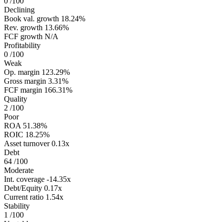
0
/100
Declining
Book val. growth
18.24%
Rev. growth
13.66%
FCF growth
N/A
Profitability
0
/100
Weak
Op. margin
123.29%
Gross margin
3.31%
FCF margin
166.31%
Quality
2
/100
Poor
ROA
51.38%
ROIC
18.25%
Asset turnover
0.13x
Debt
64
/100
Moderate
Int. coverage
-14.35x
Debt/Equity
0.17x
Current ratio
1.54x
Stability
1
/100