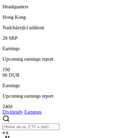
Headquarters
Hong Kong
Nadcházející události
28
SRP
Earnings
Upcoming earnings report
19d
06
DUB
Earnings
Upcoming earnings report
240d
Dividendy
Earnings
⌘
K