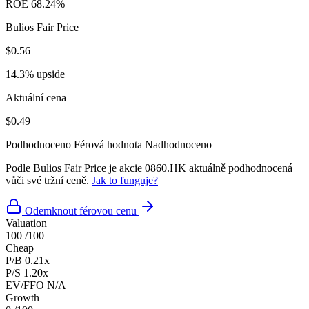
ROE
68.24%
Bulios Fair Price
$0.56
14.3% upside
Aktuální cena
$0.49
Podhodnoceno
Férová hodnota
Nadhodnoceno
Podle Bulios Fair Price je akcie 0860.HK aktuálně podhodnocená
vůči své tržní ceně.
Jak to funguje?
Odemknout férovou cenu
Valuation
100
/100
Cheap
P/B
0.21x
P/S
1.20x
EV/FFO
N/A
Growth