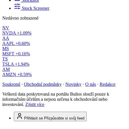
StockBot
Stock Screener
Nedávno zobrazené
NV
NVDA
+1.09%
AA
AAPL
+0.60%
MS
MSFT
+0.16%
TS
TSLA
+1.94%
AM
AMZN
+0.59%
Soukromí
·
Obchodní podmínky
·
Novinky
·
O nás
·
Redakce
Veškerá data poskytovaná na portálu Bulios slouží pouze k
informačním účelům a nejsou určena k obchodování nebo
investování.
Zjistit více
Přihlásit se
Přizpůsobte si svůj feed