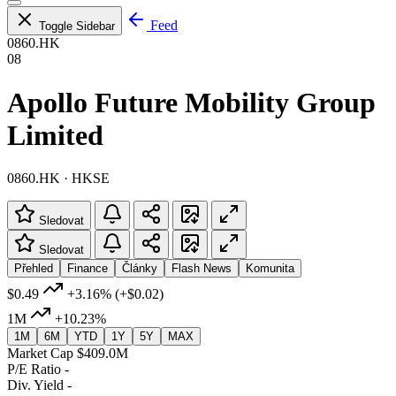
Feed
Toggle Sidebar
0860.HK
08
Apollo Future Mobility Group
Limited
0860.HK · HKSE
Sledovat
Sledovat
Přehled
Finance
Články
Flash News
Komunita
$0.49
+3.16%
(+$0.02)
1M
+10.23%
1M
6M
YTD
1Y
5Y
MAX
Market Cap
$409.0M
P/E Ratio
-
Div. Yield
-