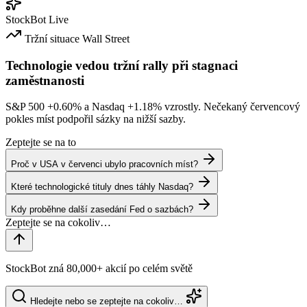
StockBot
Live
Tržní situace
Wall Street
Technologie vedou tržní rally při stagnaci
zaměstnanosti
S&P 500
+0.60%
a Nasdaq
+1.18%
vzrostly. Nečekaný červencový
pokles míst podpořil sázky na nižší sazby.
Zeptejte se na to
Proč v USA v červenci ubylo pracovních míst?
Které technologické tituly dnes táhly Nasdaq?
Kdy proběhne další zasedání Fed o sazbách?
StockBot zná 80,000+ akcií po celém světě
Hledejte nebo se zeptejte na cokoliv…