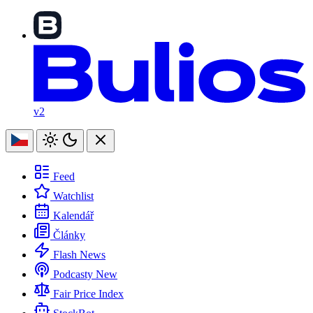
v2
Feed
Watchlist
Kalendář
Články
Flash News
Podcasty
New
Fair Price Index