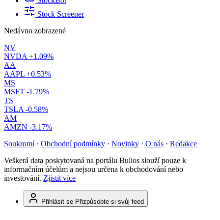
StockBot
Stock Screener
Nedávno zobrazené
NV
NVDA
+1.09%
AA
AAPL
+0.53%
MS
MSFT
-1.79%
TS
TSLA
-0.58%
AM
AMZN
-3.17%
Soukromí
·
Obchodní podmínky
·
Novinky
·
O nás
·
Redakce
Veškerá data poskytovaná na portálu Bulios slouží pouze k
informačním účelům a nejsou určena k obchodování nebo
investování.
Zjistit více
Přihlásit se
Přizpůsobte si svůj feed