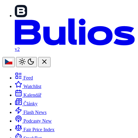
v2
Feed
Watchlist
Kalendář
Články
Flash News
Podcasty
New
Fair Price Index