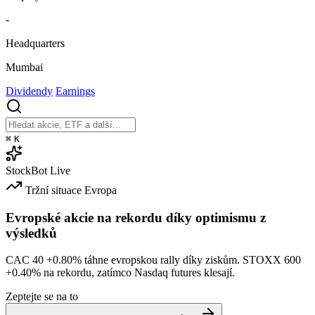
-
Headquarters
Mumbai
Dividendy
Earnings
⌘
K
StockBot
Live
Tržní situace
Evropa
Evropské akcie na rekordu díky optimismu z
výsledků
CAC 40
+0.80%
táhne evropskou rally díky ziskům. STOXX 600
+0.40%
na rekordu, zatímco Nasdaq futures klesají.
Zeptejte se na to