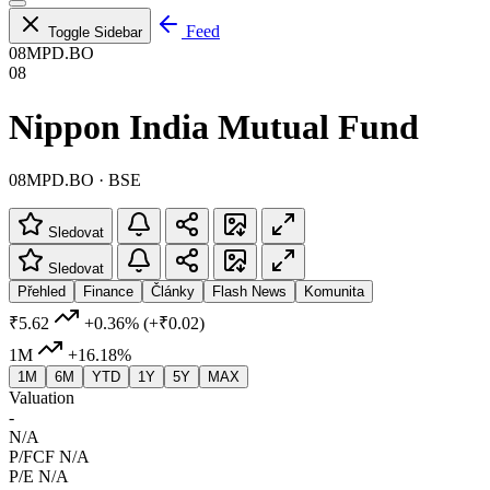
Feed
Toggle Sidebar
08MPD.BO
08
Nippon India Mutual Fund
08MPD.BO · BSE
Sledovat
Sledovat
Přehled
Finance
Články
Flash News
Komunita
₹5.62
+0.36%
(+₹0.02)
1M
+16.18%
1M
6M
YTD
1Y
5Y
MAX
Valuation
-
N/A
P/FCF
N/A
P/E
N/A