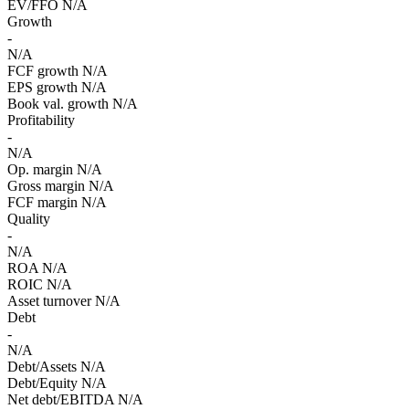
EV/FFO
N/A
Growth
-
N/A
FCF growth
N/A
EPS growth
N/A
Book val. growth
N/A
Profitability
-
N/A
Op. margin
N/A
Gross margin
N/A
FCF margin
N/A
Quality
-
N/A
ROA
N/A
ROIC
N/A
Asset turnover
N/A
Debt
-
N/A
Debt/Assets
N/A
Debt/Equity
N/A
Net debt/EBITDA
N/A