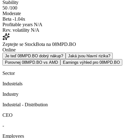
Stability
50
/100
Moderate
Beta
-1.04x
Profitable years
N/A
Rev. volatility
N/A
Zeptejte se StockBota na 08MPD.BO
Online
Je teď 08MPD.BO dobrý nákup?
Jaká jsou hlavní rizika?
Porovnej 08MPD.BO vs AMD
Earnings výhled pro 08MPD.BO
Sector
Industrials
Industry
Industrial - Distribution
CEO
-
Employees