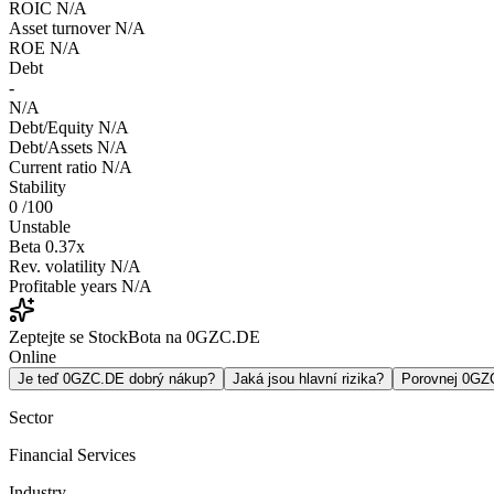
ROIC
N/A
Asset turnover
N/A
ROE
N/A
Debt
-
N/A
Debt/Equity
N/A
Debt/Assets
N/A
Current ratio
N/A
Stability
0
/100
Unstable
Beta
0.37x
Rev. volatility
N/A
Profitable years
N/A
Zeptejte se StockBota na 0GZC.DE
Online
Je teď 0GZC.DE dobrý nákup?
Jaká jsou hlavní rizika?
Porovnej 0G
Sector
Financial Services
Industry