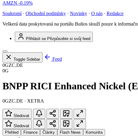
AMZN
-0.19%
Soukromí
·
Obchodní podmínky
·
Novinky
·
O nás
·
Redakce
Veškerá data poskytovaná na portálu Bulios slouží pouze k informač
Přihlásit se
Přizpůsobte si svůj feed
Feed
Toggle Sidebar
0GZC.DE
0G
BNPP RICI Enhanced Nickel (
0GZC.DE · XETRA
Sledovat
Sledovat
Přehled
Finance
Články
Flash News
Komunita