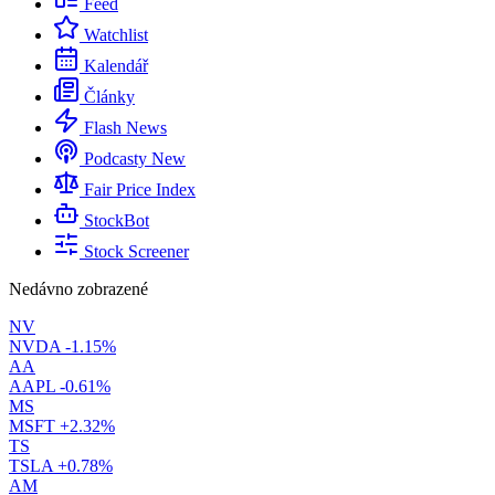
Feed
Watchlist
Kalendář
Články
Flash News
Podcasty
New
Fair Price Index
StockBot
Stock Screener
Nedávno zobrazené
NV
NVDA
-1.15%
AA
AAPL
-0.61%
MS
MSFT
+2.32%
TS
TSLA
+0.78%
AM