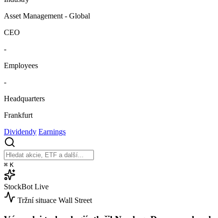
Asset Management - Global
CEO
-
Employees
-
Headquarters
Frankfurt
Dividendy
Earnings
⌘
K
StockBot
Live
Tržní situace
Wall Street