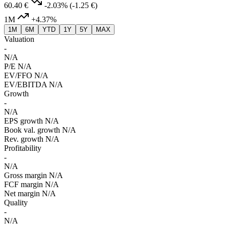
60.40 €
-2.03%
(-1.25 €)
1M
+4.37%
1M
6M
YTD
1Y
5Y
MAX
Valuation
-
N/A
P/E
N/A
EV/FFO
N/A
EV/EBITDA
N/A
Growth
-
N/A
EPS growth
N/A
Book val. growth
N/A
Rev. growth
N/A
Profitability
-
N/A
Gross margin
N/A
FCF margin
N/A
Net margin
N/A
Quality
-
N/A